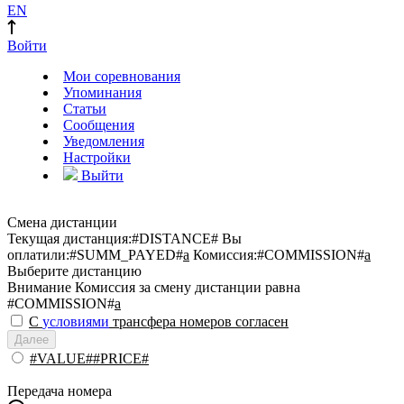
EN
Войти
Мои соревнования
Упоминания
Статьи
Сообщения
Уведомления
Настройки
Выйти
Смена дистанции
Текущая дистанция:
#DISTANCE#
Вы
оплатили:
#SUMM_PAYED#
a
Комиссия:
#COMMISSION#
a
Выберите дистанцию
Внимание
Комиссия за смену дистанции равна
#COMMISSION#
a
С
условиями
трансфера номеров согласен
Далее
#VALUE##PRICE#
Передача номера