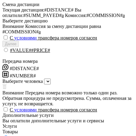
Смена дистанции
Текущая дистанция:
#DISTANCE#
Вы
оплатили:
#SUMM_PAYED#
a
Комиссия:
#COMMISSION#
a
Выберите дистанцию
Внимание
Комиссия за смену дистанции равна
#COMMISSION#
a
С
условиями
трансфера номеров согласен
Далее
#VALUE##PRICE#
Передача номера
#DISTANCE#
#NUMBER#
Выберите человека
Внимание
Передача номера возможно только один раз.
Обратная процедура не предусмотрена. Сумма, оплаченная за
услугу, не возвращается.
С
условиями
трансфера номеров согласен
Дополнительные услуги
Вы оплатили дополнительные услуги и сервисы
Услуги
Товары