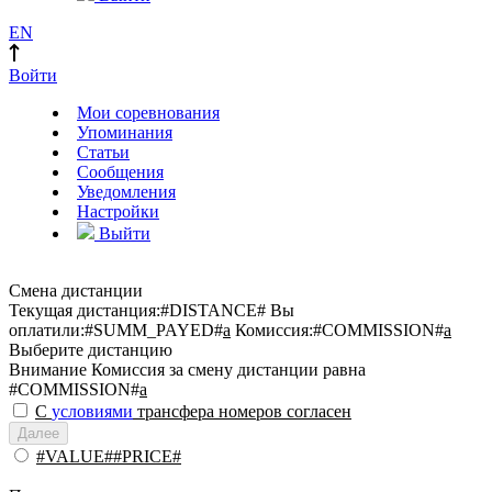
EN
Войти
Мои соревнования
Упоминания
Статьи
Сообщения
Уведомления
Настройки
Выйти
Смена дистанции
Текущая дистанция:
#DISTANCE#
Вы
оплатили:
#SUMM_PAYED#
a
Комиссия:
#COMMISSION#
a
Выберите дистанцию
Внимание
Комиссия за смену дистанции равна
#COMMISSION#
a
С
условиями
трансфера номеров согласен
Далее
#VALUE##PRICE#