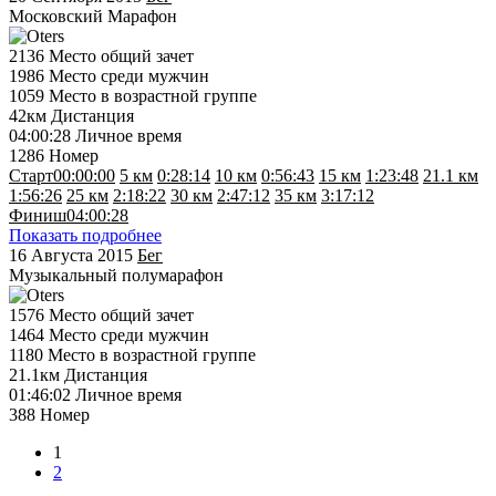
Московский Марафон
2136
Место общий зачет
1986
Место среди мужчин
1059
Место в возрастной группе
42км
Дистанция
04:00:28
Личное время
1286
Номер
Старт
00:00:00
5 км
0:28:14
10 км
0:56:43
15 км
1:23:48
21.1 км
1:56:26
25 км
2:18:22
30 км
2:47:12
35 км
3:17:12
Финиш
04:00:28
Показать подробнее
16 Августа 2015
Бег
Музыкальный полумарафон
1576
Место общий зачет
1464
Место среди мужчин
1180
Место в возрастной группе
21.1км
Дистанция
01:46:02
Личное время
388
Номер
1
2