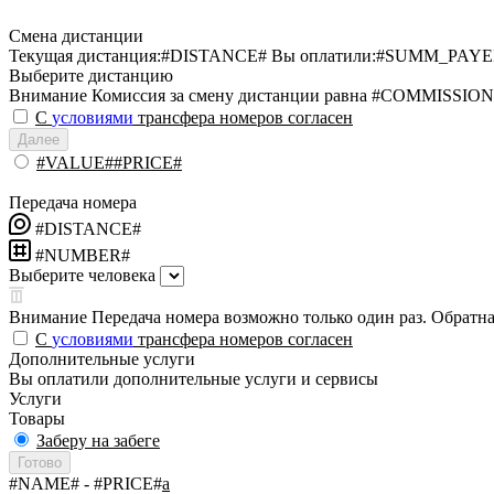
Смена дистанции
Текущая дистанция:
#DISTANCE#
Вы оплатили:
#SUMM_PAYE
Выберите дистанцию
Внимание
Комиссия за смену дистанции равна #COMMISSION
С
условиями
трансфера номеров согласен
Далее
#VALUE##PRICE#
Передача номера
#DISTANCE#
#NUMBER#
Выберите человека
Внимание
Передача номера возможно только один раз. Обратная
С
условиями
трансфера номеров согласен
Дополнительные услуги
Вы оплатили дополнительные услуги и сервисы
Услуги
Товары
Заберу на забеге
Готово
#NAME#
- #PRICE#
a