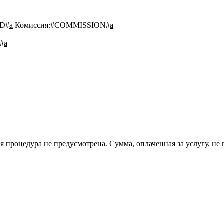
D#
a
Комиссия:
#COMMISSION#
a
#
a
 процедура не предусмотрена. Сумма, оплаченная за услугу, не 