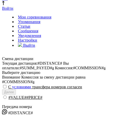
Войти
Мои соревнования
Упоминания
Статьи
Сообщения
Уведомления
Настройки
Выйти
Смена дистанции
Текущая дистанция:
#DISTANCE#
Вы
оплатили:
#SUMM_PAYED#
a
Комиссия:
#COMMISSION#
a
Выберите дистанцию
Внимание
Комиссия за смену дистанции равна
#COMMISSION#
a
С
условиями
трансфера номеров согласен
Далее
#VALUE##PRICE#
Передача номера
#DISTANCE#