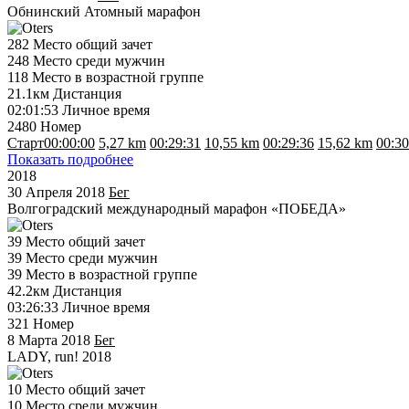
Обнинский Атомный марафон
282
Место общий зачет
248
Место среди мужчин
118
Место в возрастной группе
21.1км
Дистанция
02:01:53
Личное время
2480
Номер
Старт
00:00:00
5,27 km
00:29:31
10,55 km
00:29:36
15,62 km
00:30
Показать подробнее
2018
30 Апреля 2018
Бег
Волгоградский международный марафон «ПОБЕДА»
39
Место общий зачет
39
Место среди мужчин
39
Место в возрастной группе
42.2км
Дистанция
03:26:33
Личное время
321
Номер
8 Марта 2018
Бег
LADY, run! 2018
10
Место общий зачет
10
Место среди мужчин