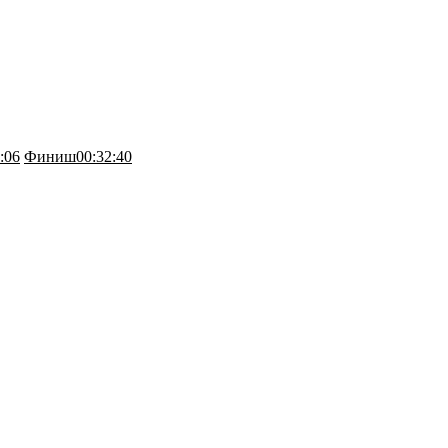
:06
Финиш
00:32:40