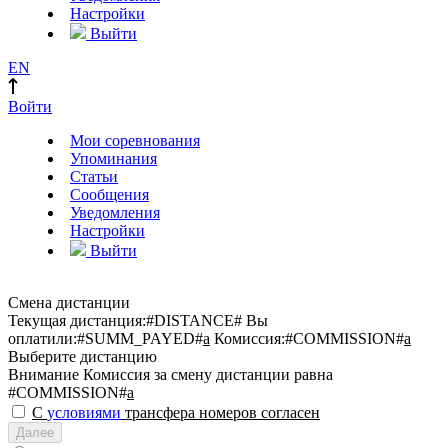
Настройки
Выйти
EN
Войти
Мои соревнования
Упоминания
Статьи
Сообщения
Уведомления
Настройки
Выйти
Смена дистанции
Текущая дистанция:
#DISTANCE#
Вы
оплатили:
#SUMM_PAYED#
a
Комиссия:
#COMMISSION#
a
Выберите дистанцию
Внимание
Комиссия за смену дистанции равна
#COMMISSION#
a
С
условиями
трансфера номеров согласен
Далее