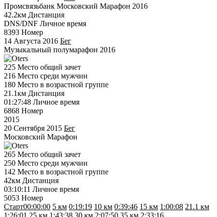
Промсвязьбанк Московский Марафон 2016
42.2км
Дистанция
DNS/DNF
Личное время
8393
Номер
14 Августа 2016
Бег
Музыкальный полумарафон 2016
225
Место общий зачет
216
Место среди мужчин
180
Место в возрастной группе
21.1км
Дистанция
01:27:48
Личное время
6868
Номер
2015
20 Сентября 2015
Бег
Московский Марафон
265
Место общий зачет
250
Место среди мужчин
142
Место в возрастной группе
42км
Дистанция
03:10:11
Личное время
5053
Номер
Старт
00:00:00
5 км
0:19:19
10 км
0:39:46
15 км
1:00:08
21.1 км
1:26:01
25 км
1:43:38
30 км
2:07:50
35 км
2:33:16