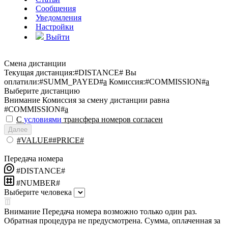
Сообщения
Уведомления
Настройки
Выйти
Смена дистанции
Текущая дистанция:
#DISTANCE#
Вы
оплатили:
#SUMM_PAYED#
a
Комиссия:
#COMMISSION#
a
Выберите дистанцию
Внимание
Комиссия за смену дистанции равна
#COMMISSION#
a
С
условиями
трансфера номеров согласен
Далее
#VALUE##PRICE#
Передача номера
#DISTANCE#
#NUMBER#
Выберите человека
Внимание
Передача номера возможно только один раз.
Обратная процедура не предусмотрена. Сумма, оплаченная за