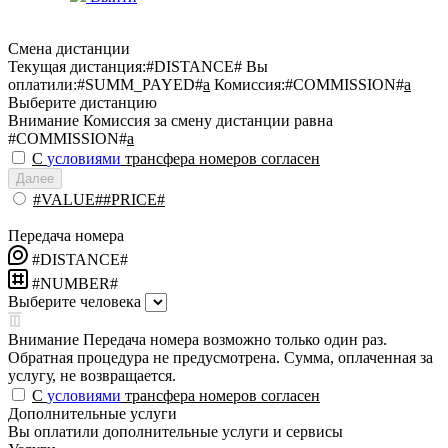
Смена дистанции
Текущая дистанция:
#DISTANCE#
Вы
оплатили:
#SUMM_PAYED#
a
Комиссия:
#COMMISSION#
a
Выберите дистанцию
Внимание
Комиссия за смену дистанции равна
#COMMISSION#
a
С
условиями
трансфера номеров согласен
Далее
#VALUE##PRICE#
Передача номера
#DISTANCE#
#NUMBER#
Выберите человека
Внимание
Передача номера возможно только один раз.
Обратная процедура не предусмотрена. Сумма, оплаченная за
услугу, не возвращается.
С
условиями
трансфера номеров согласен
Дополнительные услуги
Вы оплатили дополнительные услуги и сервисы