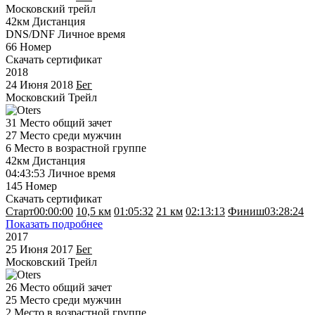
Московский трейл
42км
Дистанция
DNS/DNF
Личное время
66
Номер
Скачать сертификат
2018
24 Июня 2018
Бег
Московский Трейл
31
Место общий зачет
27
Место среди мужчин
6
Место в возрастной группе
42км
Дистанция
04:43:53
Личное время
145
Номер
Скачать сертификат
Старт
00:00:00
10,5 км
01:05:32
21 км
02:13:13
Финиш
03:28:24
Показать подробнее
2017
25 Июня 2017
Бег
Московский Трейл
26
Место общий зачет
25
Место среди мужчин
2
Место в возрастной группе