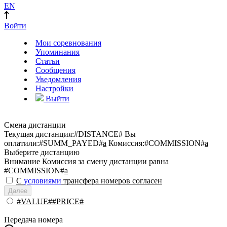
EN
Войти
Мои соревнования
Упоминания
Статьи
Сообщения
Уведомления
Настройки
Выйти
Смена дистанции
Текущая дистанция:
#DISTANCE#
Вы
оплатили:
#SUMM_PAYED#
a
Комиссия:
#COMMISSION#
a
Выберите дистанцию
Внимание
Комиссия за смену дистанции равна
#COMMISSION#
a
С
условиями
трансфера номеров согласен
Далее
#VALUE##PRICE#
Передача номера