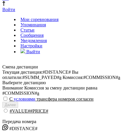
Войти
Мои соревнования
Упоминания
Статьи
Сообщения
Уведомления
Настройки
Выйти
Смена дистанции
Текущая дистанция:
#DISTANCE#
Вы
оплатили:
#SUMM_PAYED#
a
Комиссия:
#COMMISSION#
a
Выберите дистанцию
Внимание
Комиссия за смену дистанции равна
#COMMISSION#
a
С
условиями
трансфера номеров согласен
Далее
#VALUE##PRICE#
Передача номера
#DISTANCE#