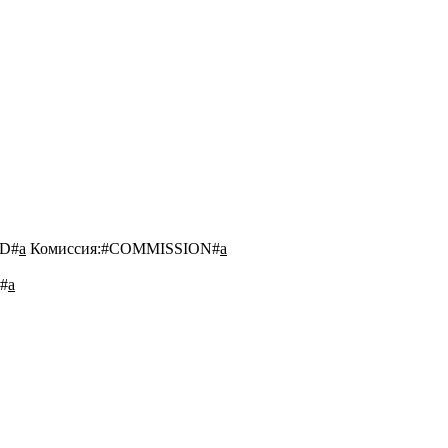
D#
a
Комиссия:
#COMMISSION#
a
#
a