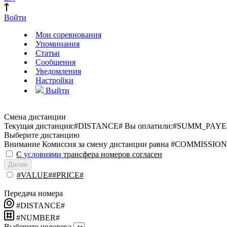
Войти
Мои соревнования
Упоминания
Статьи
Сообщения
Уведомления
Настройки
Выйти
Смена дистанции
Текущая дистанция:
#DISTANCE#
Вы оплатили:
#SUMM_PAYE
Выберите дистанцию
Внимание
Комиссия за смену дистанции равна #COMMISSION
С
условиями
трансфера номеров согласен
Далее
#VALUE##PRICE#
Передача номера
#DISTANCE#
#NUMBER#
Выберите человека