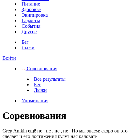
Питание
Здоровье
Экипировка
Гаджеты
События
Другое
Бег
Лыжи
Войти
Соревнования
Все результаты
Бег
Лыжи
Упоминания
Соревнования
Greg Anikin ещё не
, не
, не
, не
.
Но мы знаем: скоро он это
сделает и его достижения будут нас радовать.