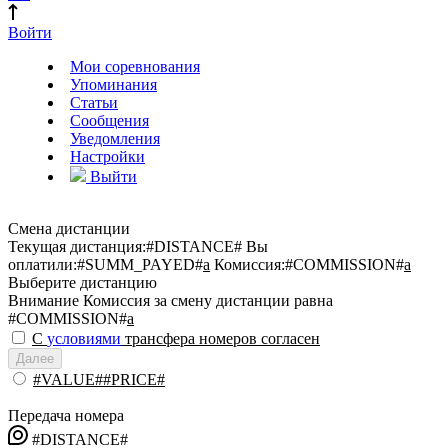
Войти
Мои соревнования
Упоминания
Статьи
Сообщения
Уведомления
Настройки
Выйти
Смена дистанции
Текущая дистанция:
#DISTANCE#
Вы
оплатили:
#SUMM_PAYED#
a
Комиссия:
#COMMISSION#
a
Выберите дистанцию
Внимание
Комиссия за смену дистанции равна
#COMMISSION#
a
С
условиями
трансфера номеров согласен
Далее
#VALUE##PRICE#
Передача номера
#DISTANCE#