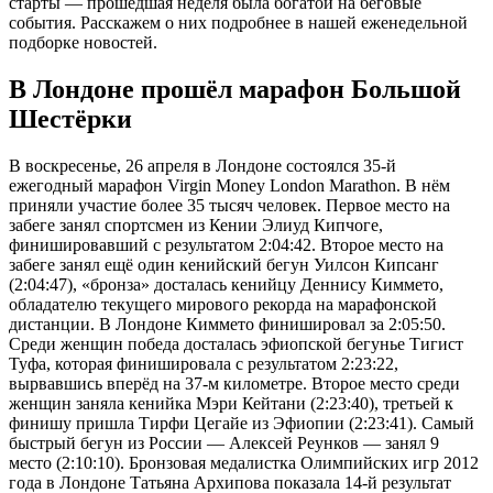
старты — прошедшая неделя была богатой на беговые
события. Расскажем о них подробнее в нашей еженедельной
подборке новостей.
В Лондоне прошёл марафон Большой
Шестёрки
В воскресенье, 26 апреля в Лондоне состоялся 35-й
ежегодный марафон Virgin Money London Marathon. В нём
приняли участие более 35 тысяч человек. Первое место на
забеге занял спортсмен из Кении Элиуд Кипчоге,
финишировавший с результатом 2:04:42. Второе место на
забеге занял ещё один кенийский бегун Уилсон Кипсанг
(2:04:47), «бронза» досталась кенийцу Деннису Киммето,
обладателю текущего мирового рекорда на марафонской
дистанции. В Лондоне Киммето финишировал за 2:05:50.
Среди женщин победа досталась эфиопской бегунье Тигист
Туфа, которая финишировала с результатом 2:23:22,
вырвавшись вперёд на 37-м километре. Второе место среди
женщин заняла кенийка Мэри Кейтани (2:23:40), третьей к
финишу пришла Тирфи Цегайе из Эфиопии (2:23:41). Самый
быстрый бегун из России — Алексей Реунков — занял 9
место (2:10:10). Бронзовая медалистка Олимпийских игр 2012
года в Лондоне Татьяна Архипова показала 14-й результат