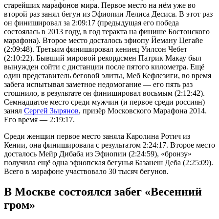
старейших марафонов мира. Первое место на нём уже во
второй раз занял бегун из Эфиопии Лелиса Десиса. В этот раз
он финишировал за 2:09:17 (предыдущая его победа
состоялась в 2013 году, в год теракта на финише Бостонского
марафона). Второе место досталось эфиопу Йеману Цегайе
(2:09:48). Третьим финишировал кениец Уилсон Чебет
(2:10:22). Бывший мировой рекордсмен Патрик Макау был
вынужден сойти с дистанции после пятого километра. Ещё
один представитель беговой элиты, Меб Кефлезиги, во время
забега испытывал заметное недомогание — его пять раз
стошнило, в результате он финишировал восьмым (2:12:42).
Семнадцатое место среди мужчин (и первое среди россиян)
занял
Сергей Зырянов
, призёр Московского Марафона 2014.
Его время — 2:19:17.
Среди женщин первое место заняла Каролина Ротич из
Кении, она финишировала с результатом 2:24:17. Второе место
досталось Мейр Дибаба из Эфиопии (2:24:59), «бронзу»
получила ещё одна эфиопская бегунья Базанеш Деба (2:25:09).
Всего в марафоне участвовало 30 тысяч бегунов.
В Москве состоялся забег «Весенний
гром»