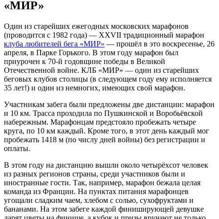
«МИР»
Один из старейших ежегодных московских марафонов
(проводится с 1982 года) — XXVII традиционный марафон
клуба любителей бега «МИР»
— прошёл в это воскресенье, 26
апреля, в Парке Горького. В этом году марафон был
приурочен к 70-й годовщине победы в Великой
Отечественной войне. КЛБ «МИР» — один из старейших
беговых клубов столицы (в следующем году ему исполняется
35 лет!) и один из немногих, имеющих свой марафон.
Участникам забега были предложены две дистанции: марафон
и 10 км. Трасса проходила по Пушкинской и Воробьёвской
набережным. Марафонцам предстояло пробежать четыре
круга, по 10 км каждый. Кроме того, в этот день каждый мог
пробежать 1418 м (по числу дней войны) без регистрации и
оплаты.
В этом году на дистанцию вышли около четырёхсот человек
из разных регионов страны, среди участников были и
иностранные гости. Так, например, марафон бежала целая
команда из Франции. На пунктах питания марафонцев
угощали сладким чаем, хлебом с солью, сухофруктами и
бананами. На этом забеге каждой финиширующей девушке
дарят цветы на финише, а кубок и призы вручают не только