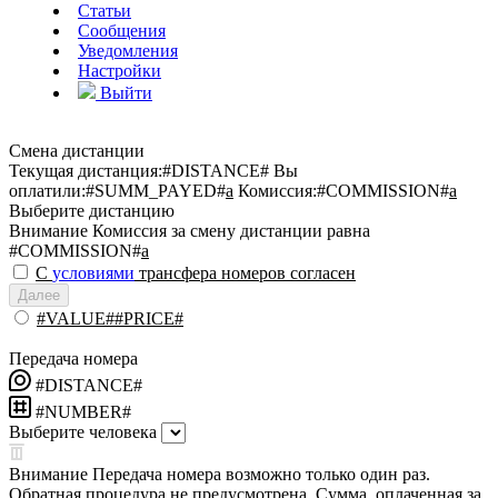
Статьи
Сообщения
Уведомления
Настройки
Выйти
Смена дистанции
Текущая дистанция:
#DISTANCE#
Вы
оплатили:
#SUMM_PAYED#
a
Комиссия:
#COMMISSION#
a
Выберите дистанцию
Внимание
Комиссия за смену дистанции равна
#COMMISSION#
a
С
условиями
трансфера номеров согласен
Далее
#VALUE##PRICE#
Передача номера
#DISTANCE#
#NUMBER#
Выберите человека
Внимание
Передача номера возможно только один раз.
Обратная процедура не предусмотрена. Сумма, оплаченная за