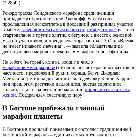
(2:28:42).
Рекорд трассы Лондонского марафона среди женщин
принадлежит британке Поле Рэдклифф. В этом году
прославленная легкоатлетка в последний раз приняла участие
в забеге,
завершив тем самым свою спортивную карьеру
. Пола
стартовала не в группе элитных бегунов, а вместе с основной
массой участников, и преодолела марафона за 2:36:55. «Время
не имеет никакого значения», — заявила обладательница
действующего мирового рекорда в марафоне после финиша.
На забеге (который, кстати, входит в число
марафонов-«мейджоров»
) не обошлось без красивых жестов, в
частности, предложений руки и сердца. Бегун Джордан
Мейкли встретил на дистанции свою девушку Кэйли Харрис,
под предлогом растяжки наклонился, достал спрятанное
кольцо, встал на колено и неожиданно
попросил её стать его
женой
. Поздравляем счастливую пару!
В Бостоне пробежали главный
марафон планеты
В Бостоне в прошлый понедельник состоялся традиционный
Бостонский марафон — один из самых престижных и