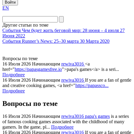
Войти
EN
Другие статьи по теме
События
Чем будет жить беговой мир: 28 июня – 4 июля
27
Июня 2022
События
Runner’s News: 25–30 марта
30 Марта 2020
Вопросы по теме
16 Июля 2026
Начинающим
rewiva3016
<a
href="
https://papasgamesfree.io
">papa's games</a> is a seri...
Подробнее
16 Июля 2026
Начинающим
rewiva3016
If you are a fan of gentle
and creative cooking games, <a href="
https://papassco...
Подробнее
Вопросы по теме
16 Июля 2026
Начинающим
rewiva3016
papa's games
is a series
of famous cooking games associated with the childhood of many
gamers. In the game, pl...
Подробнее
16 Июля 2026
Начинающим
rewiva3016
If you are a fan of gentle