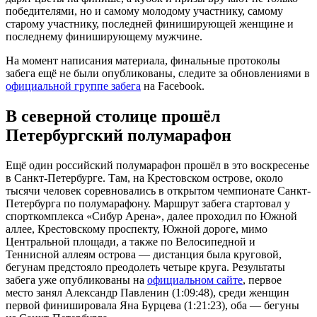
победителями, но и самому молодому участнику, самому
старому участнику, последней финиширующей женщине и
последнему финиширующему мужчине.
На момент написания материала, финальные протоколы
забега ещё не были опубликованы, следите за обновлениями в
официальной группе забега
на Facebook.
В северной столице прошёл
Петербургский полумарафон
Ещё один российский полумарафон прошёл в это воскресенье
в Санкт-Петербурге. Там, на Крестовском острове, около
тысячи человек соревновались в открытом чемпионате Санкт-
Петербурга по полумарафону. Маршрут забега стартовал у
спорткомплекса «Сибур Арена», далее проходил по Южной
аллее, Крестовскому проспекту, Южной дороге, мимо
Центральной площади, а также по Велосипедной и
Теннисной аллеям острова — дистанция была круговой,
бегунам предстояло преодолеть четыре круга. Результаты
забега уже опубликованы на
официальном сайте
, первое
место занял Александр Павленин (1:09:48), среди женщин
первой финишировала Яна Бурцева (1:21:23), оба — бегуны