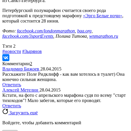
из Санкт-Петербурга.
Петербургский полумарафон считается своего рода
подготовкой к предстоящему марафону
«Эрго Белые ночи»
,
который состоится 28 июня.
Фото:
facebook.com/londonmarathon
,
baa.org
,
facebook.com/3sportEvents
, Полина Титова,
wnmarathon.ru
Tэги
2
#новости
#Зырянов
Комментарии
2
Владимир Бижоев
28.04.2015
Расскажите Поле Ридклифф - как вам хотелось в туалет) Она
конечно сильная женщина.
Ответить
Алексей Метелин
28.04.2015
Кстати, на фото с апрельского марафона судя по всему "старт
тихоходов"! Мало забегов, которые его проводят.
Ответить
Загрузить ещё
Войдите, чтобы добавить комментарий