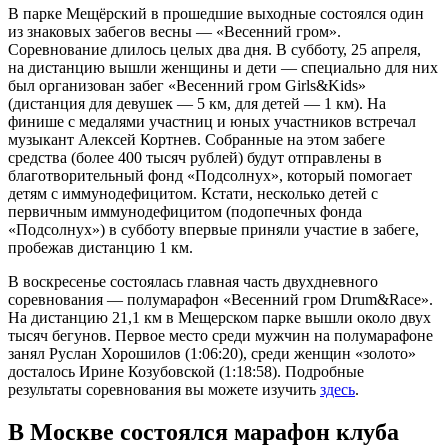
В парке Мещёрский в прошедшие выходные состоялся один
из знаковых забегов весны — «Весенний гром».
Соревнование длилось целых два дня. В субботу, 25 апреля,
на дистанцию вышли женщины и дети — специально для них
был организован забег «Весенний гром Girls&Kids»
(дистанция для девушек — 5 км, для детей — 1 км). На
финише с медалями участниц и юных участников встречал
музыкант Алексей Кортнев. Собранные на этом забеге
средства (более 400 тысяч рублей) будут отправлены в
благотворительный фонд «Подсолнух», который помогает
детям с иммунодефицитом. Кстати, несколько детей с
первичным иммунодефицитом (подопечных фонда
«Подсолнух») в субботу впервые приняли участие в забеге,
пробежав дистанцию 1 км.
В воскресенье состоялась главная часть двухдневного
соревнования — полумарафон «Весенний гром Drum&Race».
На дистанцию 21,1 км в Мещерском парке вышли около двух
тысяч бегунов. Первое место среди мужчин на полумарафоне
занял Руслан Хорошилов (1:06:20), среди женщин «золото»
досталось Ирине Козубовской (1:18:58). Подробные
результаты соревнования вы можете изучить
здесь
.
В Москве состоялся марафон клуба