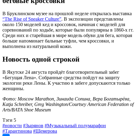
беговые кроссовки
В Бруклинском музее на прошлой неделе открылась выставка
“The Rise of Sneaker Culture”
. В экспозиции представлены
около 150 моделей кед и кроссовок, начиная с моделей для
соревнований по ходьбе, которые были популярны в 1860-х гг.
Среди них и старейшая в мире модель обуви для бега, которая
больше напоминает бальные туфли, чем кроссовки, и
выполнена из натуральной кожи.
Новость одной строкой
В Якутске 24 августа пройдёт благотворительный забег
«Бегущая Лена». Собранные средства пойдут на защиту
экологии реки Лены. К участию в забеге допускаются только
женщины.
Фото: Moscow Marathon, Зинаида Сопина, Вера Богатырёва,
Katja Schreiber, Greg Washington/Courtsey American Federation of
Arts/BATA Shoe Museum
Tэги
5
#новости
#Зырянов
#Музыкальный полумарафон
#Тарантинова
#Щемерова