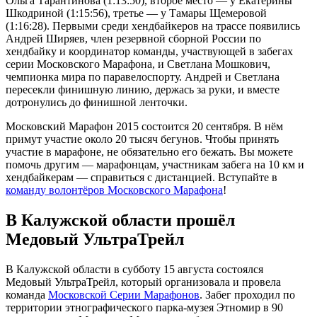
Ольга Тарантинова (1:13:50), второе место — у Екатерины
Шкодриной (1:15:56), третье — у Тамары Щемеровой
(1:16:28). Первыми среди хендбайкеров на трассе появились
Андрей Ширяев, член резервной сборной России по
хендбайку и координатор команды, участвующей в забегах
серии Московского Марафона, и Светлана Мошкович,
чемпионка мира по паравелоспорту. Андрей и Светлана
пересекли финишную линию, держась за руки, и вместе
дотронулись до финишной ленточки.
Московский Марафон 2015 состоится 20 сентября. В нём
примут участие около 20 тысяч бегунов. Чтобы принять
участие в марафоне, не обязательно его бежать. Вы можете
помочь другим — марафонцам, участникам забега на 10 км и
хендбайкерам — справиться с дистанцией. Вступайте в
команду волонтёров Московского Марафона
!
В Калужской области прошёл
Медовый УльтраТрейл
В Калужской области в субботу 15 августа состоялся
Медовый УльтраТрейл, который организовала и провела
команда
Московской Серии Марафонов
. Забег проходил по
территории этнографического парка-музея Этномир в 90