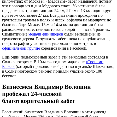
километрах от Москвы. «Медовым» забег назывался, потому
что проводился в дни Медового спаса. Участникам были
предложены три дистанции: 54 км, 27 км и 13 км, один круг
при этом составлял 27 км. Все дистанции проходили по
грунтовым тропам в полях и лесах, асфальта на маршруте не
было вообще. Между 13-м и 14-м км на дистанции была
расположена естественная точка с водой — чистый родник.
Симпатичные
медали финишеров
были выполнены из
грушевого дерева. Результаты забега пока не опубликованы,
но фотографии участников уже можно посмотреть в
официальной группе
соревнования в Facebook.
Ещё один подмосковный забег в эти выходные состоялся в
Солнечногорске. В 10-м ежегодном марафоне
«Тропами
Блока»
(который проводил своё детство в усадьбе Шахматово,
в Солнечногорском районе) приняли участие около 100
бегунов.
Бизнесмен Владимир Волошин
пробежал 24-часовой
благотворительный забег
Российский бизнесмен Владимир Волошин в этот уикенд
пробежал в Москве 186 км за 24 часа. Опытный бегун,