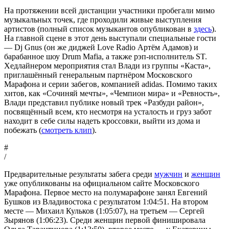
На протяжении всей дистанции участники пробегали мимо
музыкальных точек, где проходили живые выступления
артистов (полный список музыкантов опубликован в
здесь
).
На главной сцене в этот день выступали специальные гости
— Dj Gnus (он же диджей Love Radio Артём Адамов) и
барабанное шоу Drum Mafia, а также рэп-исполнитель ST.
Хедлайнером мероприятия стал Влади из группы «Каста»,
приглашённый генеральным партнёром Московского
Марафона и серии забегов, компанией adidas. Помимо таких
хитов, как «Сочиняй мечты», «Чемпион мира» и «Ревность»,
Влади представил публике новый трек «Разбуди район»,
посвящённый всем, кто несмотря на усталость и груз забот
находит в себе силы надеть кроссовки, выйти из дома и
побежать (
смотреть клип
).
#
/
Предварительные результаты забега среди
мужчин
и
женщин
уже опубликованы на официальном сайте Московского
Марафона. Первое место на полумарафоне занял Евгений
Бушков из Владивостока с результатом 1:04:51. На втором
месте — Михаил Кульков (1:05:07), на третьем — Сергей
Зырянов (1:06:23). Среди женщин первой финишировала