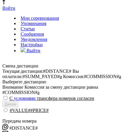
Войти
Мои соревнования
Упоминания
Статьи
Сообщения
Уведомления
Настройки
Выйти
Смена дистанции
Текущая дистанция:
#DISTANCE#
Вы
оплатили:
#SUMM_PAYED#
a
Комиссия:
#COMMISSION#
a
Выберите дистанцию
Внимание
Комиссия за смену дистанции равна
#COMMISSION#
a
С
условиями
трансфера номеров согласен
Далее
#VALUE##PRICE#
Передача номера
#DISTANCE#