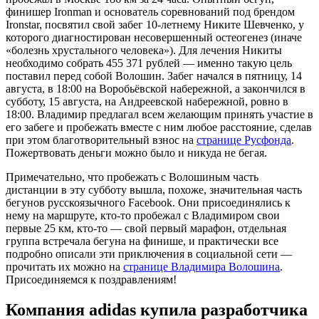
финишер Ironman и основатель соревнований под брендом
Ironstar, посвятил свой забег 10-летнему Никите Шевченко, у
которого диагностирован несовершенный остеогенез (иначе
«болезнь хрустального человека»). Для лечения Никиты
необходимо собрать 455 371 рублей — именно такую цель
поставил перед собой Волошин. Забег начался в пятницу, 14
августа, в 18:00 на Воробьёвской набережной, а закончился в
субботу, 15 августа, на Андреевской набережной, ровно в
18:00. Владимир предлагал всем желающим принять участие в
его забеге и пробежать вместе с ним любое расстояние, сделав
при этом благотворительный взнос на
странице Русфонда
.
Пожертвовать деньги можно было и никуда не бегая.
Примечательно, что пробежать с Волошиным часть
дистанции в эту субботу вышла, похоже, значительная часть
бегунов русскоязычного Facebook. Они присоединялись к
нему на маршруте, кто-то пробежал с Владимиром свои
первые 25 км, кто-то — свой первый марафон, отдельная
группа встречала бегуна на финише, и практически все
подробно описали эти приключения в социальной сети —
прочитать их можно на
странице Владимира Волошина
.
Присоединяемся к поздравлениям!
Компания adidas купила разработчика