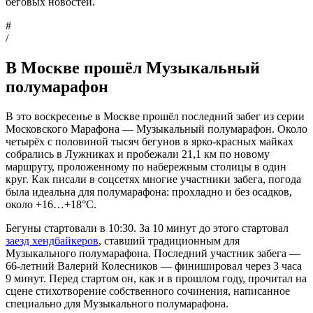
беговых новостей.
#
/
В Москве прошёл Музыкальный
полумарафон
В это воскресенье в Москве прошёл последний забег из серии
Московского Марафона — Музыкальный полумарафон. Около
четырёх с половиной тысяч бегунов в ярко-красных майках
собрались в Лужниках и пробежали 21,1 км по новому
маршруту, проложенному по набережным столицы в один
круг. Как писали в соцсетях многие участники забега, погода
была идеальна для полумарафона: прохладно и без осадков,
около +16…+18°C.
Бегуны стартовали в 10:30. За 10 минут до этого стартовал
заезд хендбайкеров
, ставший традиционным для
Музыкального полумарафона. Последний участник забега —
66-летний Валерий Колесников — финишировал через 3 часа
9 минут. Перед стартом он, как и в прошлом году, прочитал на
сцене стихотворение собственного сочинения, написанное
специально для Музыкального полумарафона.