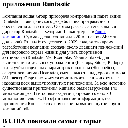
приложения Runtastic
Компания adidas Group приобрела контрольный пакет акций
Runtastic — австрийского разработчика программного
обеспечения для фитнеса. Об этом рассказал генеральный
директор Runtastic — Флориан Гшвандтер — в
блоге
компании
. Сумма сделки составила 220 млн евро (240 млн
долларов). Runtastic существует с 2009 года, за это время
разработчики компании создали около двадцати приложений
для здорового образа жизни: для учёта спортивной
активности (Runtastic Me, Roadbike, Mountainbike), для
выполнения отдельных упражнений (Pushups, Situps, Pullups)
и для учёта отдельных параметров вроде сна (Sleepbetter),
сердечного ритма (Heartrate), смены высоты над уровнем моря
(Altimeter). Отдельно хочется отметить ясные и конкретные
названия всех вышеупомянутых приложений. За всю историю
существования приложения Runtastic были загружены 140
миллионов раз. В них было зарегистрировано около 70
миллионов человек. По официальной информации, все
приложения Runtastic сохранят свои названия внутри группы
компаний adidas.
В США показали самые старые