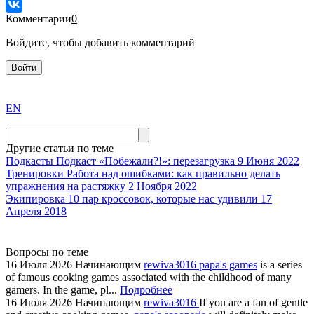
Комментарии
0
Войдите, чтобы добавить комментарий
Войти
exact
EN
the
division
agent
Другие статьи по теме
watch
Подкасты
Подкаст «Побежали?!»: перезагрузка
9 Июня 2022
replica
Тренировки
Работа над ошибками: как правильно делать
упражнения на растяжку
2 Ноября 2022
showcases
Экипировка
10 пар кроссовок, которые нас удивили
17
substantial
Апреля 2018
areas.
swiss
replica
Вопросы по теме
bvlgari
16 Июля 2026
Начинающим
rewiva3016
papa's games
is a series
of famous cooking games associated with the childhood of many
watches
gamers. In the game, pl...
Подробнее
+maserati
16 Июля 2026
Начинающим
rewiva3016
If you are a fan of gentle
online