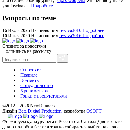
and creative cooking games,
papa's scooperia
will definitely make
for
you fascinate...
Подробнее
cheap
Вопросы по теме
sale.
https://ylfactoryrolex.com/
hilarity
16 Июля 2026
Начинающим
rewiva3016
Подробнее
16 Июля 2026
Начинающим
rewiva3016
Подробнее
exceptional
method.
Следите за новостями
www.yvessaintlaurent.to
Подпишись на рассылку
with
the
best
О проекте
prices.
Правила
Контакты
Сотрудничество
Хронометраж
Гонки с препятствиями
©2012—2026 NewRunners
Дизайн
Beta Digital Production
, разработка
QSOFT
Формируем культуру бега в России с 2012 года
Для тех, кто
давно полюбил бег или только собирается выйти на свою