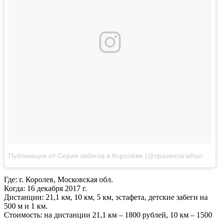
Публикация от Серия забегов в Королёве (@spacemarathon)
Окт
Где: г. Королев, Московская обл.
Когда: 16 декабря 2017 г.
Дистанции: 21,1 км, 10 км, 5 км, эстафета, детские забеги на
500 м и 1 км.
Стоимость: на дистанции 21,1 км – 1800 рублей, 10 км – 1500