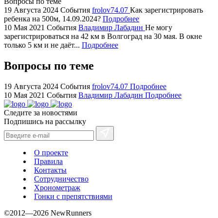
Вопросы по теме
bvlgari
19 Августа 2024
События
frolov74.07
Как зарегистрировать
ребенка на 500м, 14.09.2024?
Подробнее
watches
10 Мая 2021
События
Владимир Лабадин
Не могу
+maserati
зарегистрироваться на 42 км в Волгоград на 30 мая. В окне
online
только 5 км и не даёт...
Подробнее
for
cheap
Вопросы по теме
sale.
https://ylfactoryrolex.com/
19 Августа 2024
События
frolov74.07
Подробнее
hilarity
10 Мая 2021
События
Владимир Лабадин
Подробнее
exceptional
Следите за новостями
method.
Подпишись на рассылку
www.yvessaintlaurent.to
with
the
О проекте
best
Правила
prices.
Контакты
Сотрудничество
Хронометраж
Гонки с препятствиями
©2012—2026 NewRunners