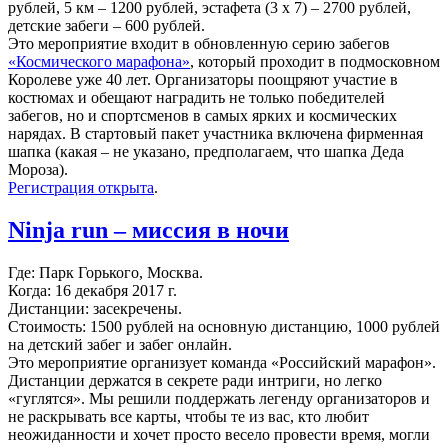
рублей, 5 км – 1200 рублей, эстафета (3 х 7) – 2700 рублей,
детские забеги – 600 рублей.
Это мероприятие входит в обновленную серию забегов
«Космического марафона»
, который проходит в подмосковном
Королеве уже 40 лет. Организаторы поощряют участие в
костюмах и обещают наградить не только победителей
забегов, но и спортсменов в самых ярких и космических
нарядах. В стартовый пакет участника включена фирменная
шапка (какая – не указано, предполагаем, что шапка Деда
Мороза).
Регистрация открыта
.
Ninja run – миссия в ночи
Где: Парк Горького, Москва.
Когда: 16 декабря 2017 г.
Дистанции: засекречены.
Стоимость: 1500 рублей на основную дистанцию, 1000 рублей
на детский забег и забег онлайн.
Это мероприятие организует команда «Российский марафон».
Дистанции держатся в секрете ради интриги, но легко
«гуглятся». Мы решили поддержать легенду организаторов и
не раскрывать все карты, чтобы те из вас, кто любит
неожиданности и хочет просто весело провести время, могли