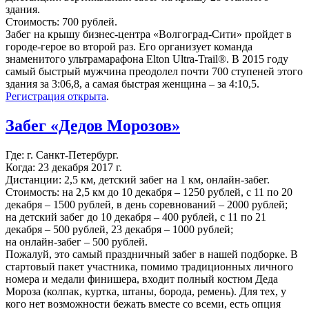
здания.
Стоимость: 700 рублей.
Забег на крышу бизнес-центра «Волгоград-Сити» пройдет в
городе-герое во второй раз. Его организует команда
знаменитого ультрамарафона Elton Ultra-Trail®. В 2015 году
самый быстрый мужчина преодолел почти 700 ступеней этого
здания за 3:06,8, а самая быстрая женщина – за 4:10,5.
Регистрация открыта
.
Забег «Дедов Морозов»
Где: г. Санкт-Петербург.
Когда: 23 декабря 2017 г.
Дистанции: 2,5 км, детский забег на 1 км, онлайн-забег.
Стоимость: на 2,5 км до 10 декабря – 1250 рублей, с 11 по 20
декабря – 1500 рублей, в день соревнований – 2000 рублей;
на детский забег до 10 декабря – 400 рублей, с 11 по 21
декабря – 500 рублей, 23 декабря – 1000 рублей;
на онлайн-забег – 500 рублей.
Пожалуй, это самый праздничный забег в нашей подборке. В
стартовый пакет участника, помимо традиционных личного
номера и медали финишера, входит полный костюм Деда
Мороза (колпак, куртка, штаны, борода, ремень). Для тех, у
кого нет возможности бежать вместе со всеми, есть опция