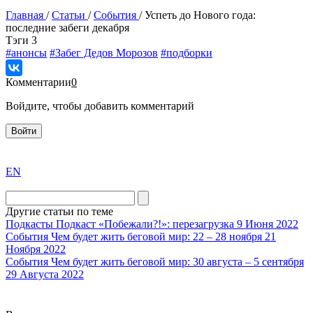
Главная
/
Статьи
/
События
/
Успеть до Нового года:
последние забеги декабря
Tэги
3
#анонсы
#Забег Дедов Морозов
#подборки
Комментарии
0
Войдите, чтобы добавить комментарий
Войти
exact
EN
the
division
agent
Другие статьи по теме
watch
Подкасты
Подкаст «Побежали?!»: перезагрузка
9 Июня 2022
replica
События
Чем будет жить беговой мир: 22 – 28 ноября
21
Ноября 2022
showcases
События
Чем будет жить беговой мир: 30 августа – 5 сентября
substantial
29 Августа 2022
areas.
swiss
replica