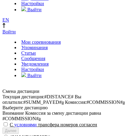
Настройки
Выйти
EN
Войти
Мои соревнования
Упоминания
Статьи
Сообщения
Уведомления
Настройки
Выйти
Смена дистанции
Текущая дистанция:
#DISTANCE#
Вы
оплатили:
#SUMM_PAYED#
a
Комиссия:
#COMMISSION#
a
Выберите дистанцию
Внимание
Комиссия за смену дистанции равна
#COMMISSION#
a
С
условиями
трансфера номеров согласен
Далее