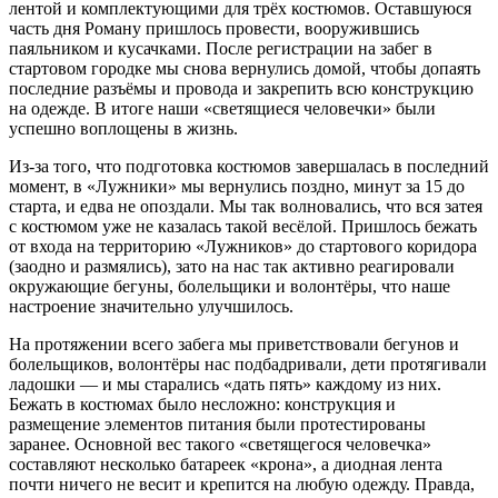
лентой и комплектующими для трёх костюмов. Оставшуюся
часть дня Роману пришлось провести, вооружившись
паяльником и кусачками. После регистрации на забег в
стартовом городке мы снова вернулись домой, чтобы допаять
последние разъёмы и провода и закрепить всю конструкцию
на одежде. В итоге наши «светящиеся человечки» были
успешно воплощены в жизнь.
Из-за того, что подготовка костюмов завершалась в последний
момент, в «Лужники» мы вернулись поздно, минут за 15 до
старта, и едва не опоздали. Мы так волновались, что вся затея
с костюмом уже не казалась такой весёлой. Пришлось бежать
от входа на территорию «Лужников» до стартового коридора
(заодно и размялись), зато на нас так активно реагировали
окружающие бегуны, болельщики и волонтёры, что наше
настроение значительно улучшилось.
На протяжении всего забега мы приветствовали бегунов и
болельщиков, волонтёры нас подбадривали, дети протягивали
ладошки — и мы старались «дать пять» каждому из них.
Бежать в костюмах было несложно: конструкция и
размещение элементов питания были протестированы
заранее. Основной вес такого «светящегося человечка»
составляют несколько батареек «крона», а диодная лента
почти ничего не весит и крепится на любую одежду. Правда,