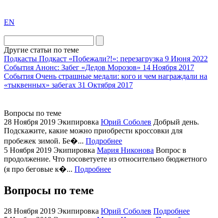
exact
EN
the
division
agent
Другие статьи по теме
watch
Подкасты
Подкаст «Побежали?!»: перезагрузка
9 Июня 2022
replica
События
Анонс: Забег «Дедов Морозов»
14 Ноября 2017
События
Очень страшные медали: кого и чем награждали на
showcases
«тыквенных» забегах
31 Октября 2017
substantial
areas.
swiss
Вопросы по теме
replica
28 Ноября 2019
Экипировка
Юрий Соболев
Добрый день.
bvlgari
Подскажите, какие можно приобрести кроссовки для
watches
пробежек зимой. Бе�...
Подробнее
5 Ноября 2019
Экипировка
Мария Никонова
Вопрос в
+maserati
продолжение. Что посоветуете из относительно бюджетного
online
(я про беговые к�...
Подробнее
for
cheap
Вопросы по теме
sale.
https://ylfactoryrolex.com/
28 Ноября 2019
Экипировка
Юрий Соболев
Подробнее
hilarity