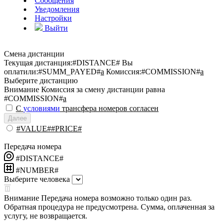
Сообщения
Уведомления
Настройки
Выйти
Смена дистанции
Текущая дистанция:
#DISTANCE#
Вы
оплатили:
#SUMM_PAYED#
a
Комиссия:
#COMMISSION#
a
Выберите дистанцию
Внимание
Комиссия за смену дистанции равна
#COMMISSION#
a
С
условиями
трансфера номеров согласен
Далее
#VALUE##PRICE#
Передача номера
#DISTANCE#
#NUMBER#
Выберите человека
Внимание
Передача номера возможно только один раз.
Обратная процедура не предусмотрена. Сумма, оплаченная за
услугу, не возвращается.