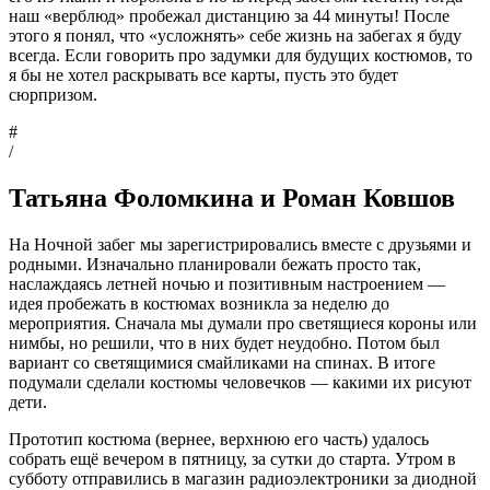
наш «верблюд» пробежал дистанцию за 44 минуты! После
этого я понял, что «усложнять» себе жизнь на забегах я буду
всегда. Если говорить про задумки для будущих костюмов, то
я бы не хотел раскрывать все карты, пусть это будет
сюрпризом.
#
/
Татьяна Фоломкина и Роман Ковшов
На Ночной забег мы зарегистрировались вместе с друзьями и
родными. Изначально планировали бежать просто так,
наслаждаясь летней ночью и позитивным настроением —
идея пробежать в костюмах возникла за неделю до
мероприятия. Сначала мы думали про светящиеся короны или
нимбы, но решили, что в них будет неудобно. Потом был
вариант со светящимися смайликами на спинах. В итоге
подумали сделали костюмы человечков — какими их рисуют
дети.
Прототип костюма (вернее, верхнюю его часть) удалось
собрать ещё вечером в пятницу, за сутки до старта. Утром в
субботу отправились в магазин радиоэлектроники за диодной