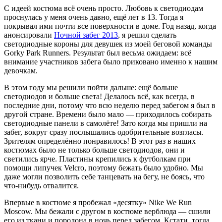
С идеей костюма всё очень просто. Любовь к светодиодам
проснулась у меня очень давно, ещё лет в 13. Тогда я
покрывал ими почти все поверхности в доме. Год назад, когда
анонсировали
Ночной забег 2013
, я решил сделать
светодиодные короны для девушек из моей беговой команды
Gorky Park Runners. Результат был весьма ожидаем: всё
внимание участников забега было приковано именно к нашим
девочкам.
В этом году мы решили пойти дальше: ещё больше
светодиодов и больше света! Делалось всё, как всегда, в
последние дни, потому что всю неделю перед забегом я был в
другой стране. Времени было мало — приходилось собирать
светодиодные панели в самолёте! Зато когда мы пришли на
забег, вокруг сразу послышались одобрительные возгласы.
Зрителям определённо понравилось! В этот раз в наших
костюмах было не только больше светодиодов, они и
светились ярче. Пластины крепились к футболкам при
помощи липучек Velcro, поэтому бежать было удобно. Мы
даже могли позволить себе танцевать на бегу, не боясь, что
что-нибудь отвалится.
Впервые в костюме я пробежал «десятку» Nike We Run
Moscow. Мы бежали с другом в костюме верблюда — сшили
его из ткани и поролона в ночь перед забегом. Кстати, тогда