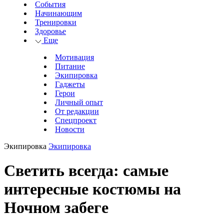
События
Начинающим
Тренировки
Здоровье
Еще
Мотивация
Питание
Экипировка
Гаджеты
Герои
Личный опыт
От редакции
Спецпроект
Новости
Экипировка
Экипировка
Светить всегда: самые
интересные костюмы на
Ночном забеге