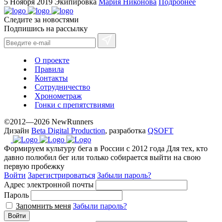
5 Ноября 2019
Экипировка
Мария Никонова
Подробнее
exceptional
method.
Следите за новостями
Подпишись на рассылку
www.yvessaintlaurent.to
with
the
О проекте
best
Правила
prices.
Контакты
Сотрудничество
Хронометраж
Гонки с препятствиями
©2012—2026 NewRunners
Дизайн
Beta Digital Production
, разработка
QSOFT
Формируем культуру бега в России с 2012 года
Для тех, кто
давно полюбил бег или только собирается выйти на свою
первую пробежку
Войти
Зарегистрироваться
Забыли пароль?
Адрес электронной почты
Пароль
Запомнить меня
Забыли пароль?
Войти