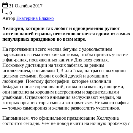
31 Октября 2017
0
Автор
Екатерина Блажко
Хеллоуин, который так любят и одновременно ругают
жители нашей страны, неизменно остается одним из самых
популярных праздников во всем мире.
На протяжении всего месяца бегуны с удовольствием
наряжались в тематические костюмы, чтобы принять участие
в фан-ранах, посвященных кануну Дня всех святых.
Поскольку дистанции на таких забегах, за редким
исключением, составляли 1, 3 или 5 км, на трассы выходили
целыми семьями, брали с собой друзей и домашних
любимцев. Поэтому фотографии, которые заполнили
Instagram после соревнований, сложно назвать пугающими, —
они наполнены хорошим настроением и заразительными
улыбками. Отдельного внимания заслуживают медали, на
которых организаторы смогли «оторваться». Никакого пафоса
— только самоирония и желание развеселить участников.
Напоминаем, что официальное празднование Хеллоуина
состоится сегодня. Чем не повод выйти на ночную пробежку?