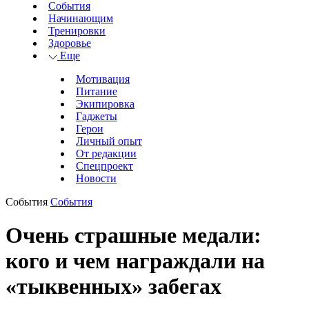
События
Начинающим
Тренировки
Здоровье
Еще
Мотивация
Питание
Экипировка
Гаджеты
Герои
Личный опыт
От редакции
Спецпроект
Новости
События
События
Очень страшные медали:
кого и чем награждали на
«тыквенных» забегах