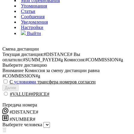
Мои соревнования
Упоминания
Статьи
Сообщения
Уведомления
Настройки
Выйти
Смена дистанции
Текущая дистанция:
#DISTANCE#
Вы
оплатили:
#SUMM_PAYED#
a
Комиссия:
#COMMISSION#
a
Выберите дистанцию
Внимание
Комиссия за смену дистанции равна
#COMMISSION#
a
С
условиями
трансфера номеров согласен
Далее
#VALUE##PRICE#
Передача номера
#DISTANCE#
#NUMBER#
Выберите человека