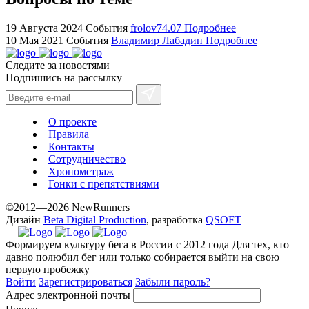
https://ylfactoryrolex.com/
hilarity
19 Августа 2024
События
frolov74.07
Подробнее
10 Мая 2021
События
Владимир Лабадин
Подробнее
exceptional
method.
Следите за новостями
www.yvessaintlaurent.to
Подпишись на рассылку
with
the
best
О проекте
prices.
Правила
Контакты
Сотрудничество
Хронометраж
Гонки с препятствиями
©2012—2026 NewRunners
Дизайн
Beta Digital Production
, разработка
QSOFT
Формируем культуру бега в России с 2012 года
Для тех, кто
давно полюбил бег или только собирается выйти на свою
первую пробежку
Войти
Зарегистрироваться
Забыли пароль?
Адрес электронной почты