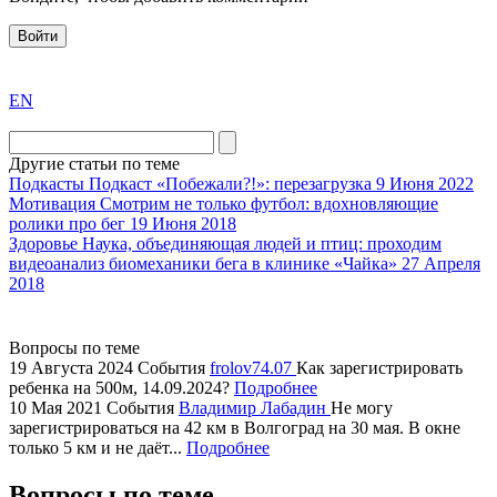
Войти
exact
EN
the
division
agent
Другие статьи по теме
watch
Подкасты
Подкаст «Побежали?!»: перезагрузка
9 Июня 2022
replica
Мотивация
Смотрим не только футбол: вдохновляющие
ролики про бег
19 Июня 2018
showcases
Здоровье
Наука, объединяющая людей и птиц: проходим
substantial
видеоанализ биомеханики бега в клинике «Чайка»
27 Апреля
areas.
2018
swiss
replica
bvlgari
Вопросы по теме
19 Августа 2024
События
frolov74.07
Как зарегистрировать
watches
ребенка на 500м, 14.09.2024?
Подробнее
+maserati
10 Мая 2021
События
Владимир Лабадин
Не могу
online
зарегистрироваться на 42 км в Волгоград на 30 мая. В окне
for
только 5 км и не даёт...
Подробнее
cheap
Вопросы по теме
sale.