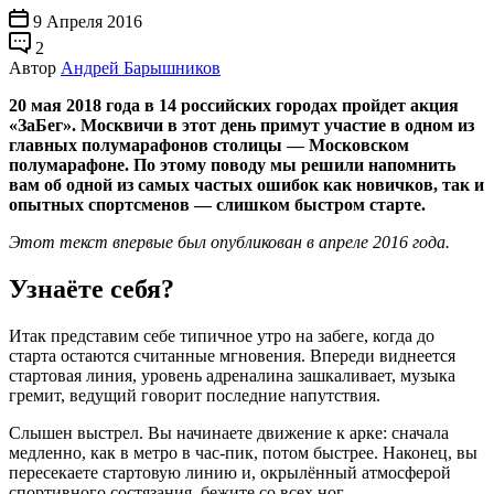
9 Апреля 2016
2
Автор
Андрей Барышников
20 мая 2018 года в 14 российских городах пройдет акция
«ЗаБег». Москвичи в этот день примут участие в одном из
главных полумарафонов столицы — Московском
полумарафоне. По этому поводу мы решили напомнить
вам об одной из самых частых ошибок как новичков, так и
опытных спортсменов — слишком быстром старте.
Этот текст впервые был опубликован в апреле 2016 года.
Узнаёте себя?
Итак представим себе типичное утро на забеге, когда до
старта остаются считанные мгновения. Впереди виднеется
стартовая линия, уровень адреналина зашкаливает, музыка
гремит, ведущий говорит последние напутствия.
Слышен выстрел. Вы начинаете движение к арке: сначала
медленно, как в метро в час-пик, потом быстрее. Наконец, вы
пересекаете стартовую линию и, окрылённый атмосферой
спортивного состязания, бежите со всех ног.