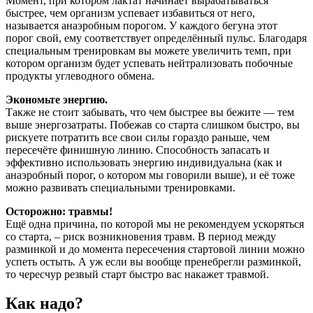
Момент, при котором лактат начинает вырабатываться
быстрее, чем организм успевает избавиться от него,
называется анаэробным порогом. У каждого бегуна этот
порог свой, ему соответствует определённый пульс. Благодаря
специальным тренировкам вы можете увеличить темп, при
котором организм будет успевать нейтрализовать побочные
продукты углеводного обмена.
Экономьте энергию.
Также не стоит забывать, что чем быстрее вы бежите — тем
выше энергозатраты. Побежав со старта слишком быстро, вы
рискуете потратить все свои силы гораздо раньше, чем
пересечёте финишную линию. Способность запасать и
эффективно использовать энергию индивидуальна (как и
анаэробный порог, о котором мы говорили выше), и её тоже
можно развивать специальными тренировками.
Осторожно: травмы!
Ещё одна причина, по которой мы не рекомендуем ускоряться
со старта, – риск возникновения травм. В период между
разминкой и до момента пересечения стартовой линии можно
успеть остыть. А уж если вы вообще пренебрегли разминкой,
то чересчур резвый старт быстро вас накажет травмой.
Как надо?