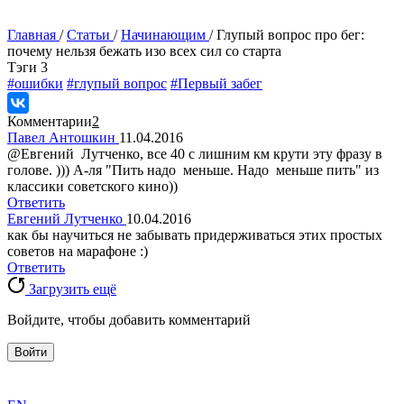
Главная
/
Статьи
/
Начинающим
/
Глупый вопрос про бег:
почему нельзя бежать изо всех сил со старта
Tэги
3
#ошибки
#глупый вопрос
#Первый забег
Комментарии
2
Павел Антошкин
11.04.2016
@Евгений Лутченко, все 40 с лишним км крути эту фразу в
голове. ))) А-ля "Пить надо меньше. Надо меньше пить" из
классики советского кино))
Ответить
Евгений Лутченко
10.04.2016
как бы научиться не забывать придерживаться этих простых
советов на марафоне :)
Ответить
Загрузить ещё
Войдите, чтобы добавить комментарий
Войти
exact