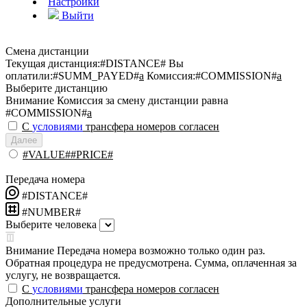
Настройки
Выйти
Смена дистанции
Текущая дистанция:
#DISTANCE#
Вы
оплатили:
#SUMM_PAYED#
a
Комиссия:
#COMMISSION#
a
Выберите дистанцию
Внимание
Комиссия за смену дистанции равна
#COMMISSION#
a
С
условиями
трансфера номеров согласен
Далее
#VALUE##PRICE#
Передача номера
#DISTANCE#
#NUMBER#
Выберите человека
Внимание
Передача номера возможно только один раз.
Обратная процедура не предусмотрена. Сумма, оплаченная за
услугу, не возвращается.
С
условиями
трансфера номеров согласен
Дополнительные услуги