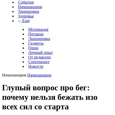
События
Начинающим
Тренировки
Здоровье
Еще
Мотивация
Питание
Экипировка
Гаджеты
Герои
Личный опыт
От редакции
Спецпроект
Новости
Начинающим
Начинающим
Глупый вопрос про бег:
почему нельзя бежать изо
всех сил со старта