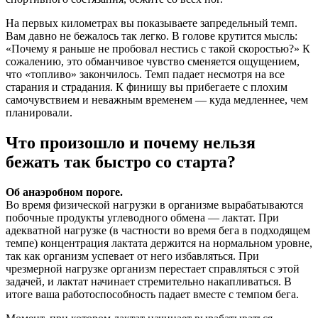
На первых километрах вы показываете запредельный темп.
Вам давно не бежалось так легко. В голове крутится мысль:
«Почему я раньше не пробовал нестись с такой скоростью?» К
сожалению, это обманчивое чувство сменяется ощущением,
что «топливо» закончилось. Темп падает несмотря на все
старания и страдания. К финишу вы прибегаете с плохим
самочувствием и неважным временем — куда медленнее, чем
планировали.
Что произошло и почему нельзя
бежать так быстро со старта?
Об анаэробном пороге.
Во время физической нагрузки в организме вырабатываются
побочные продукты углеводного обмена — лактат. При
адекватной нагрузке (в частности во время бега в подходящем
темпе) концентрация лактата держится на нормальном уровне,
так как организм успевает от него избавляться. При
чрезмерной нагрузке организм перестает справляться с этой
задачей, и лактат начинает стремительно накапливаться. В
итоге ваша работоспособность падает вместе с темпом бега.