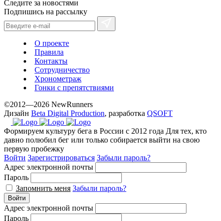
Следите за новостями
www.yvessaintlaurent.to
Подпишись на рассылку
with
the
best
О проекте
prices.
Правила
Контакты
Сотрудничество
Хронометраж
Гонки с препятствиями
©2012—2026 NewRunners
Дизайн
Beta Digital Production
, разработка
QSOFT
Формируем культуру бега в России с 2012 года
Для тех, кто
давно полюбил бег или только собирается выйти на свою
первую пробежку
Войти
Зарегистрироваться
Забыли пароль?
Адрес электронной почты
Пароль
Запомнить меня
Забыли пароль?
Войти
Адрес электронной почты
Пароль