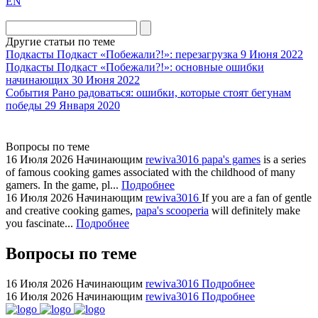
EN
the
division
agent
Другие статьи по теме
watch
Подкасты
Подкаст «Побежали?!»: перезагрузка
9 Июня 2022
replica
Подкасты
Подкаст «Побежали?!»: основные ошибки
начинающих
30 Июня 2022
showcases
События
Рано радоваться: ошибки, которые стоят бегунам
substantial
победы
29 Января 2020
areas.
swiss
replica
Вопросы по теме
bvlgari
16 Июля 2026
Начинающим
rewiva3016
papa's games
is a series
of famous cooking games associated with the childhood of many
watches
gamers. In the game, pl...
Подробнее
+maserati
16 Июля 2026
Начинающим
rewiva3016
If you are a fan of gentle
online
and creative cooking games,
papa's scooperia
will definitely make
for
you fascinate...
Подробнее
cheap
Вопросы по теме
sale.
https://ylfactoryrolex.com/
hilarity
16 Июля 2026
Начинающим
rewiva3016
Подробнее
16 Июля 2026
Начинающим
rewiva3016
Подробнее
exceptional
method.