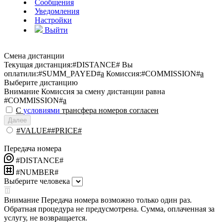
Сообщения
Уведомления
Настройки
Выйти
Смена дистанции
Текущая дистанция:
#DISTANCE#
Вы
оплатили:
#SUMM_PAYED#
a
Комиссия:
#COMMISSION#
a
Выберите дистанцию
Внимание
Комиссия за смену дистанции равна
#COMMISSION#
a
С
условиями
трансфера номеров согласен
Далее
#VALUE##PRICE#
Передача номера
#DISTANCE#
#NUMBER#
Выберите человека
Внимание
Передача номера возможно только один раз.
Обратная процедура не предусмотрена. Сумма, оплаченная за
услугу, не возвращается.