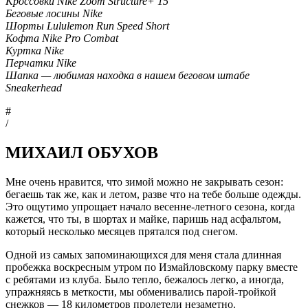
Кроссовки Nike Zoom Structure+ 15
Беговые лосины Nike
Шорты Lululemon Run Speed Short
Кофта Nike Pro Combat
Куртка Nike
Перчатки Nike
Шапка — любимая находка в нашем беговом штабе
Sneakerhead
#
/
МИХАИЛ ОБУХОВ
Мне очень нравится, что зимой можно не закрывать сезон:
бегаешь так же, как и летом, разве что на тебе больше одежды.
Это ощутимо упрощает начало весенне-летного сезона, когда
кажется, что ты, в шортах и майке, паришь над асфальтом,
который несколько месяцев прятался под снегом.
Одной из самых запоминающихся для меня стала длинная
пробежка воскресным утром по Измайловскому парку вместе
с ребятами из клуба. Было тепло, бежалось легко, а иногда,
упражняясь в меткости, мы обменивались парой-тройкой
снежков — 18 километров пролетели незаметно.