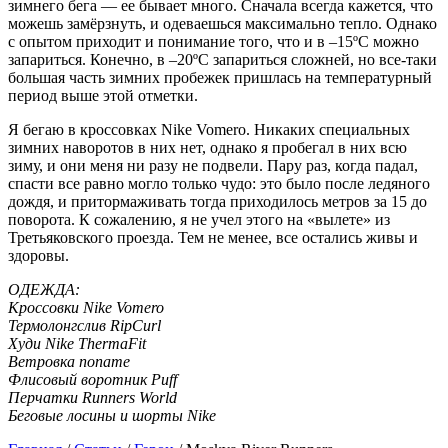
зимнего бега — ее бывает много. Сначала всегда кажется, что
можешь замёрзнуть, и одеваешься максимально тепло. Однако
с опытом приходит и понимание того, что и в –15ºC можно
запариться. Конечно, в –20ºC запариться сложней, но все-таки
большая часть зимних пробежек пришлась на температурный
период выше этой отметки.
Я бегаю в кроссовках Nike Vomero. Никаких специальных
зимних наворотов в них нет, однако я пробегал в них всю
зиму, и они меня ни разу не подвели. Пару раз, когда падал,
спасти все равно могло только чудо: это было после ледяного
дождя, и притормаживать тогда приходилось метров за 15 до
поворота. К сожалению, я не учел этого на «вылете» из
Третьяковского проезда. Тем не менее, все остались живы и
здоровы.
ОДЕЖДА:
Кроссовки Nike Vomero
Термолонгслив RipCurl
Худи Nike ThermaFit
Ветровка noname
Флисовый воротник Puff
Перчатки Runners World
Беговые лосины и шорты Nike