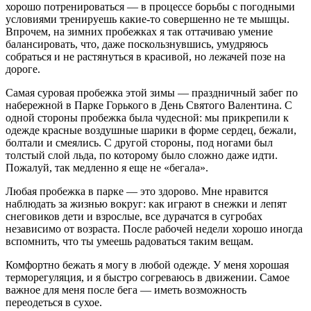
хорошо потренироваться — в процессе борьбы с погодными
условиями тренируешь какие-то совершенно не те мышцы.
Впрочем, на зимних пробежках я так оттачиваю умение
балансировать, что, даже поскользнувшись, умудряюсь
собраться и не растянуться в красивой, но лежачей позе на
дороге.
Самая суровая пробежка этой зимы — праздничный забег по
набережной в Парке Горького в День Святого Валентина. С
одной стороны пробежка была чудесной: мы прикрепили к
одежде красные воздушные шарики в форме сердец, бежали,
болтали и смеялись. С другой стороны, под ногами был
толстый слой льда, по которому было сложно даже идти.
Пожалуй, так медленно я еще не «бегала».
Любая пробежка в парке — это здорово. Мне нравится
наблюдать за жизнью вокруг: как играют в снежки и лепят
снеговиков дети и взрослые, все дурачатся в сугробах
независимо от возраста. После рабочей недели хорошо иногда
вспомнить, что ты умеешь радоваться таким вещам.
Комфортно бежать я могу в любой одежде. У меня хорошая
терморегуляция, и я быстро согреваюсь в движении. Самое
важное для меня после бега — иметь возможность
переодеться в сухое.