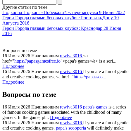
agent
Другие статьи по теме
watch
Подкасты
Подкаст «Побежали?!»: перезагрузка
9 Июня 2022
replica
Герои
Города глазами беговых клубов: Ростов-на-Дону
10
Августа 2016
showcases
Герои
Города глазами беговых клубов: Краснодар
28 Июня
substantial
2016
areas.
swiss
replica
Вопросы по теме
bvlgari
16 Июля 2026
Начинающим
rewiva3016
<a
href="
https://papasgamesfree.io
">papa's games</a> is a seri...
watches
Подробнее
+maserati
16 Июля 2026
Начинающим
rewiva3016
If you are a fan of gentle
online
and creative cooking games, <a href="
https://papassco...
for
Подробнее
cheap
Вопросы по теме
sale.
https://ylfactoryrolex.com/
hilarity
16 Июля 2026
Начинающим
rewiva3016
papa's games
is a series
of famous cooking games associated with the childhood of many
exceptional
gamers. In the game, pl...
Подробнее
method.
16 Июля 2026
Начинающим
rewiva3016
If you are a fan of gentle
www.yvessaintlaurent.to
and creative cooking games,
papa's scooperia
will definitely make