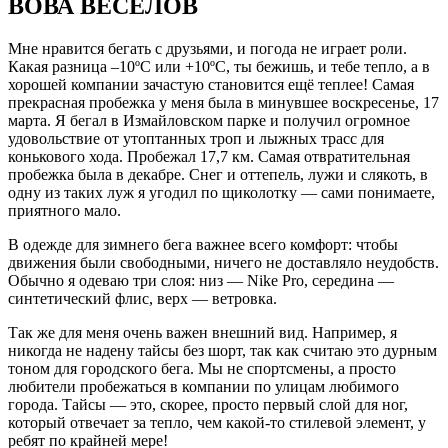
ВОВА ВЕСЕЛОВ
Мне нравится бегать с друзьями, и погода не играет роли.
Какая разница –10ºC или +10ºC, ты бежишь, и тебе тепло, а в
хорошей компании зачастую становится ещё теплее! Самая
прекрасная пробежка у меня была в минувшее воскресенье, 17
марта. Я бегал в Измайловском парке и получил огромное
удовольствие от утоптанных троп и лыжных трасс для
конькового хода. Пробежал 17,7 км. Самая отвратительная
пробежка была в декабре. Снег и оттепель, лужи и слякоть, в
одну из таких луж я угодил по щиколотку — сами понимаете,
приятного мало.
В одежде для зимнего бега важнее всего комфорт: чтобы
движения были свободными, ничего не доставляло неудобств.
Обычно я одеваю три слоя: низ — Nike Pro, середина —
синтетический флис, верх — ветровка.
Так же для меня очень важен внешний вид. Например, я
никогда не надену тайсы без шорт, так как считаю это дурным
тоном для городского бега. Мы не спортсмены, а просто
любители пробежаться в компании по улицам любимого
города. Тайсы — это, скорее, просто первый слой для ног,
который отвечает за тепло, чем какой-то стилевой элемент, у
ребят по крайней мере!