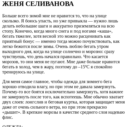
ЖЕНЯ СЕЛИВАНОВА
Больше всего зимой мне не нравится то, что на улице
скользко. Я боюсь упасть, но уже привыкла — нужно лишь
делать небольшие шаги и аккуратно приземляться на всю
стопу. Конечно, когда много снега и под ногами «каша»,
бегать тяжелее, хотя весной это можно расценивать как
приятный бонус — именно тогда можно почувствовать, как
легко бежится после зимы. Очень люблю бегать утром
выходного дня, когда на улице солнечно и морозно: сразу
чувствуешь, что день начался правильно. Что касается
морозов, то они меня не пугают. Мне даже больше нравится
бегать в холод, чем в жару, поэтому до –15ºC я спокойно
тренируюсь на улице.
Для меня самое главное, чтобы одежда для зимнего бега
хорошо отводила влагу, но при этом не давала замерзнуть.
Почему-то все боятся исключительно замерзнуть, хотя важнее
не замерзнуть после того, как вспотеешь. Мне обычно хватает
двух слоев: лонгслив и беговая куртка, которая защищает меня
даже от очень сильного ветра, но при этом прекрасно
«дышит». В крепкие морозы в качестве среднего слоя надеваю
флис.
ОДЕЖДА: