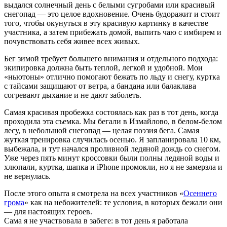
выдался солнечный день с белыми сугробами или красивый
снегопад — это целое вдохновение. Очень будоражит и стоит
того, чтобы окунуться в эту красивую картинку в качестве
участника, а затем прибежать домой, выпить чаю с имбирем и
почувствовать себя живее всех живых.
Бег зимой требует большего внимания и отдельного подхода:
экипировка должна быть теплой, легкой и удобной. Мои
«ньютоны» отлично помогают бежать по льду и снегу, куртка
с тайсами защищают от ветра, а бандана или балаклава
согревают дыхание и не дают заболеть.
Самая красивая пробежка состоялась как раз в тот день, когда
проходила эта съемка. Мы бегали в Измайлово, в белом-белом
лесу, в небольшой снегопад — целая поэзия бега. Самая
жуткая тренировка случилась осенью. Я запланировала 10 км,
выбежала, и тут начался проливной ледяной дождь со снегом.
Уже через пять минут кроссовки были полны ледяной воды и
хлюпали, куртка, шапка и iPhone промокли, но я не замерзла и
не вернулась.
После этого опыта я смотрела на всех участников «
Осеннего
грома
» как на небожителей: те условия, в которых бежали они
— для настоящих героев.
Сама я не участвовала в забеге: в тот день я работала