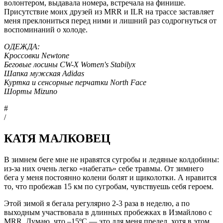
волонтером, выдавала номера, встречала на финише.
Присутствие моих друзей из MRR и ILR на трассе заставляет
меня преклониться перед ними и лишний раз содрогнуться от
воспоминаний о холоде.
ОДЕЖДА:
Кроссовки Newtone
Беговые лосины CW-X Women's Stabilyx
Шапка мужская Adidas
Куртка и сенсорные перчатки North Face
Шорты Mizuno
#
/
КАТЯ МАЛКОВЕЦ
В зимнем беге мне не нравятся сугробы и ледяные колдобины:
из-за них очень легко «набегать» себе травмы. От зимнего
бега у меня постоянно колени болят и щиколотки. А нравится
то, что пробежав 15 км по сугробам, чувствуешь себя героем.
Этой зимой я бегала регулярно 2-3 раза в неделю, а по
выходным участвовала в длинных пробежках в Измайлово с
MRR. Думаю, что –15ºC — это для меня предел, хотя в этом