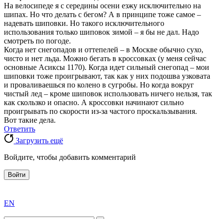
На велосипеде я с середины осени езжу исключительно на
шипах. Но что делать с бегом? А в принципе тоже самое –
надевать шиповки. Но такого исключительного
использования только шиповок зимой – я бы не дал. Надо
смотреть по погоде.
Когда нет снегопадов и оттепелей – в Москве обычно сухо,
чисто и нет льда. Можно бегать в кроссовках (у меня сейчас
основные Асиксы 1170). Когда идет сильный снегопад – мои
шиповки тоже проигрывают, так как у них подошва узковата
и проваливаешься по колено в сугробы. Но когда вокруг
чистый лед – кроме шиповок использовать ничего нельзя, так
как скользко и опасно. А кроссовки начинают сильно
проигрывать по скорости из-за частого проскальзывания.
Вот такие дела.
Ответить
Загрузить ещё
Войдите, чтобы добавить комментарий
Войти
exact
EN
the
division