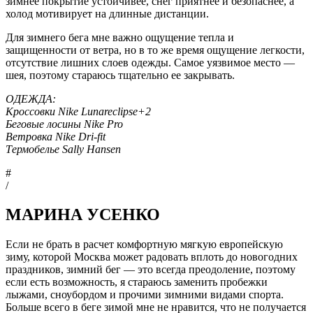
зимнее покрытие устойчивее, снег приятнее и безопаснее, а
холод мотивирует на длинные дистанции.
Для зимнего бега мне важно ощущение тепла и
защищенности от ветра, но в то же время ощущение легкости,
отсутствие лишних слоев одежды. Самое уязвимое место —
шея, поэтому стараюсь тщательно ее закрывать.
ОДЕЖДА:
Кроссовки Nike Lunareclipse+2
Беговые лосины Nike Pro
Ветровка Nike Dri-fit
Tермобелье Sally Hansen
#
/
МАРИНА УСЕНКО
Если не брать в расчет комфортную мягкую европейскую
зиму, которой Москва может радовать вплоть до новогодних
праздников, зимний бег — это всегда преодоление, поэтому
если есть возможность, я стараюсь заменить пробежки
лыжами, сноубордом и прочими зимними видами спорта.
Больше всего в беге зимой мне не нравится, что не получается