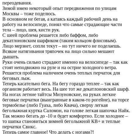
переодевания.
Зимой имею некоторый опыт передвижения по улицам
Москвы – тоже поделюсь.
В основном не бегая, а катаясь каждый рабочий день на
работу на велосипеде, понял что самые страдающие части
тела – лицо, шея, кисти рук.
С шеей проблема решается либо баффом, либо
декатлоновским шарфиком (таким кольцом флисовым).
Лицо мерзнет, сопли текут – но тут ничего не поделаешь.
Всякие натягивания тряпочек на лицо сильно мешают
дышать.
Руки очень сильно страдают именно на велосипеде – так как
стоят неподвижно на руле и на острие холодного ветра.
Решается проблема наличием очень теплых перчаток для
беговых лыж.
Теперь касательно бега. На бегу гораздо теплее – так как
организм работает весь. На шее тот же декатлоновский шарф.
На ногах летние тайтсы Мизуновские, на руках легкие
беговые перчатки (выигранные в каком-то рогейне), на торсе
термобелье (либо Гуаха, либо Квача), сверху легкая
беголыжная куртка Саломон, на голове легкая шапочка Найк.
Так можно бегать до -10 и будет комфортно. Если холоднее –
то шапка становиться зимней беголыжной КВ+ и теплые
перчатки Свикс.
Теперь самое главное! Что делать с ногами?!