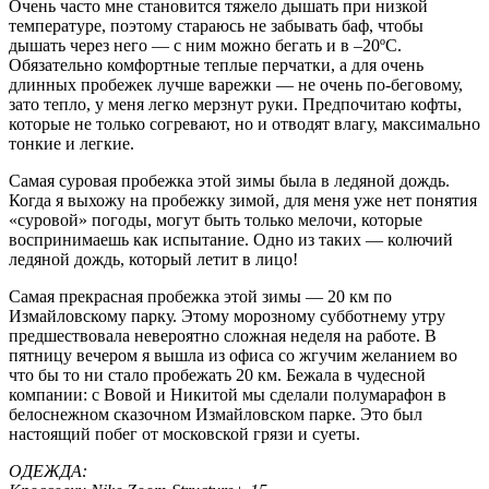
Очень часто мне становится тяжело дышать при низкой
температуре, поэтому стараюсь не забывать баф, чтобы
дышать через него — с ним можно бегать и в –20ºC.
Обязательно комфортные теплые перчатки, а для очень
длинных пробежек лучше варежки — не очень по-беговому,
зато тепло, у меня легко мерзнут руки. Предпочитаю кофты,
которые не только согревают, но и отводят влагу, максимально
тонкие и легкие.
Самая суровая пробежка этой зимы была в ледяной дождь.
Когда я выхожу на пробежку зимой, для меня уже нет понятия
«суровой» погоды, могут быть только мелочи, которые
воспринимаешь как испытание. Одно из таких — колючий
ледяной дождь, который летит в лицо!
Самая прекрасная пробежка этой зимы — 20 км по
Измайловскому парку. Этому морозному субботнему утру
предшествовала невероятно сложная неделя на работе. В
пятницу вечером я вышла из офиса со жгучим желанием во
что бы то ни стало пробежать 20 км. Бежала в чудесной
компании: с Вовой и Никитой мы сделали полумарафон в
белоснежном сказочном Измайловском парке. Это был
настоящий побег от московской грязи и суеты.
ОДЕЖДА: