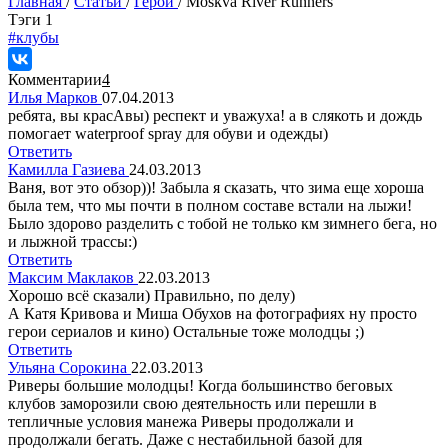
Главная
/
Статьи
/
Герои
/
Moskva River Runners
Tэги
1
#клубы
Комментарии
4
Илья Марков
07.04.2013
ребята, вы красАвы) респект и уважуха! а в слякоть и дождь
помогает waterproof spray для обуви и одежды)
Ответить
Камилла Газиева
24.03.2013
Ваня, вот это обзор))! Забыла я сказать, что зима еще хороша
была тем, что мы почти в полном составе встали на лыжи!
Было здорово разделить с тобой не только км зимнего бега, но
и лыжной трассы:)
Ответить
Максим Маклаков
22.03.2013
Хорошо всё сказали) Правильно, по делу)
А Катя Кривова и Миша Обухов на фотографиях ну просто
герои сериалов и кино) Остальные тоже молодцы ;)
Ответить
Ульяна Сорокина
22.03.2013
Риверы большие молодцы! Когда большинство беговых
клубов заморозили свою деятельность или перешли в
тепличные условия манежа Риверы продолжали и
продолжали бегать. Даже с нестабильной базой для