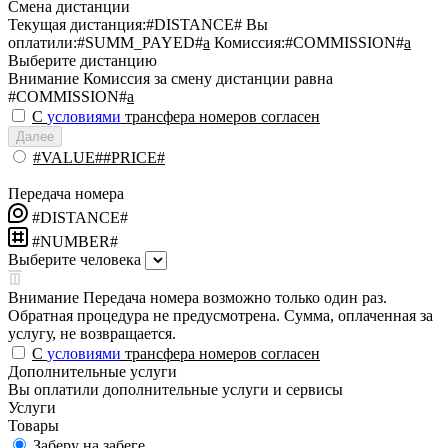
Смена дистанции
Текущая дистанция:
#DISTANCE#
Вы
оплатили:
#SUMM_PAYED#
a
Комиссия:
#COMMISSION#
a
Выберите дистанцию
Внимание
Комиссия за смену дистанции равна
#COMMISSION#
a
С
условиями
трансфера номеров согласен
Далее
#VALUE##PRICE#
Передача номера
#DISTANCE#
#NUMBER#
Выберите человека
Внимание
Передача номера возможно только один раз.
Обратная процедура не предусмотрена. Сумма, оплаченная за
услугу, не возвращается.
С
условиями
трансфера номеров согласен
Дополнительные услуги
Вы оплатили дополнительные услуги и сервисы
Услуги
Товары
Заберу на забеге