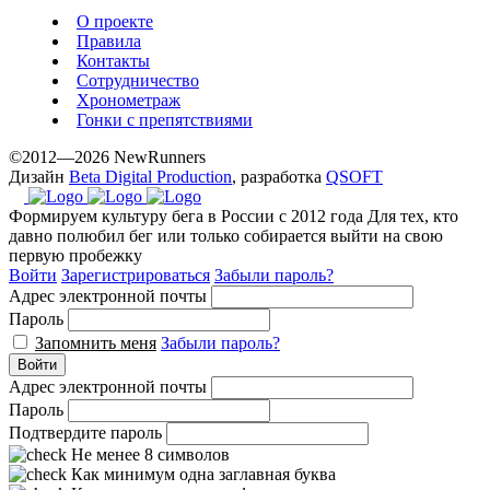
the
О проекте
best
Правила
prices.
Контакты
Сотрудничество
Хронометраж
Гонки с препятствиями
©2012—2026 NewRunners
Дизайн
Beta Digital Production
, разработка
QSOFT
Формируем культуру бега в России с 2012 года
Для тех, кто
давно полюбил бег или только собирается выйти на свою
первую пробежку
Войти
Зарегистрироваться
Забыли пароль?
Адрес электронной почты
Пароль
Запомнить меня
Забыли пароль?
Войти
Адрес электронной почты
Пароль
Подтвердите пароль
Не менее 8 символов
Как минимум одна заглавная буква