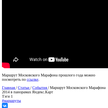
Маршрут Московского Марафона прошлого года можно
посмотреть по
ссылке
.
Главная
/
Статьи
/
События
/
Маршрут Московского Марафона
2014 в панорамах Яндекс.Карт
Tэги
1
#маршруты