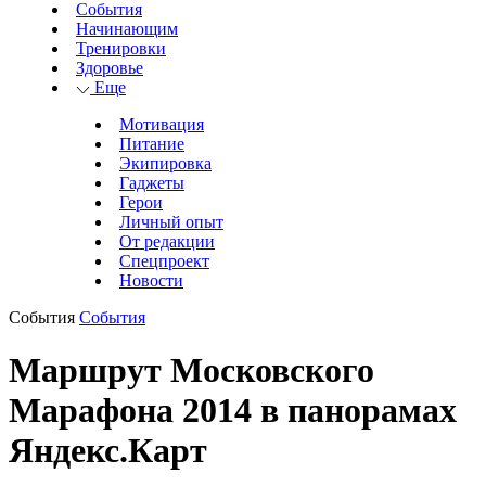
События
Начинающим
Тренировки
Здоровье
Еще
Мотивация
Питание
Экипировка
Гаджеты
Герои
Личный опыт
От редакции
Спецпроект
Новости
События
События
Маршрут Московского
Марафона 2014 в панорамах
Яндекс.Карт