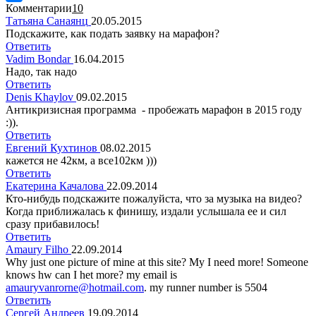
Комментарии
10
Татьяна Санаянц
20.05.2015
Подскажите, как подать заявку на марафон?
Ответить
Vadim Bondar
16.04.2015
Надо, так надо
Ответить
Denis Khaylov
09.02.2015
Антикризисная программа - пробежать марафон в 2015 году
:)).
Ответить
Евгений Кухтинов
08.02.2015
кажется не 42км, а все102км )))
Ответить
Екатерина Качалова
22.09.2014
Кто-нибудь подскажите пожалуйста, что за музыка на видео?
Когда приближалась к финишу, издали услышала ее и сил
сразу прибавилось!
Ответить
Amaury Filho
22.09.2014
Why just one picture of mine at this site? My I need more! Someone
knows hw can I het more? my email is
amauryvanrorne@hotmail.com
. my runner number is 5504
Ответить
Сергей Андреев
19.09.2014