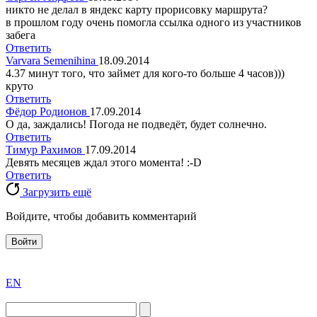
никто не делал в яндекс карту прорисовку маршрута?
в прошлом году очень помогла ссылка одного из участников
забега
Ответить
Varvara Semenihina
18.09.2014
4.37 минут того, что займет для кого-то больше 4 часов)))
круто
Ответить
Фёдор Родионов
17.09.2014
О да, заждались! Погода не подведёт, будет солнечно.
Ответить
Тимур Рахимов
17.09.2014
Девять месяцев ждал этого момента! :-D
Ответить
Загрузить ещё
Войдите, чтобы добавить комментарий
Войти
exact
EN
the
division
agent