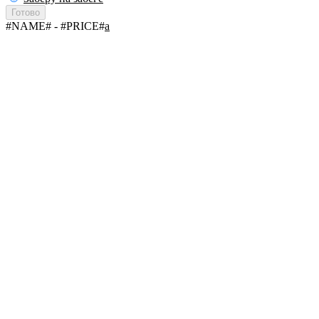
Готово
#NAME#
- #PRICE#
a