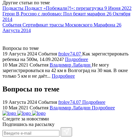
Другие статьи по теме
watch
Подкасты
Подкаст «Побежали?!»: перезагрузка
9 Июня 2022
replica
Герои
В Россию с любовью: Пол бежит марафон
26 Октября
2014
showcases
События
Сертификат трассы Московского Марафона
26
substantial
Августа 2014
areas.
swiss
replica
Вопросы по теме
bvlgari
19 Августа 2024
События
frolov74.07
Как зарегистрировать
ребенка на 500м, 14.09.2024?
Подробнее
watches
10 Мая 2021
События
Владимир Лабадин
Не могу
+maserati
зарегистрироваться на 42 км в Волгоград на 30 мая. В окне
online
только 5 км и не даёт...
Подробнее
for
cheap
Вопросы по теме
sale.
https://ylfactoryrolex.com/
19 Августа 2024
События
frolov74.07
Подробнее
hilarity
10 Мая 2021
События
Владимир Лабадин
Подробнее
exceptional
Следите за новостями
method.
Подпишись на рассылку
www.yvessaintlaurent.to
with