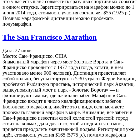
что у вас есть шанс совместить сразу два спортивных события
в одном отпуске. Зарегистрироваться на марафон можно до 1
июня 2014 года, стоимость участия составляет $55 (1925 р.).
Помимо марафонской дистанции можно пробежать
полумарафон.
The San Francisco Marathon
Дата: 27 июля
Место: Сан-Франциско, США
Знаменитый марафон через мост Золотые Ворота в Сан-
Франциско проводится с 1977 года (тогда, кстати, в нём
участвовало менее 900 человек). Дистанция представляет
собой кольцо, бегуны стартуют в 5:30 утра от Ферри Билдинг,
пробегают Рыбацкую пристань, исторический парк Акватик,
вышеупомянутый мост и парк «Золотые Ворота» — и
финишируют там же, где начинали забег. Марафон в Сан-
Франциско входит в число квалификационных забегов
Бостонского марафона, имейте это в виду, если мечтаете
пробежать главный марафон в мире. Внимание, все забеги в
Сан-Франциско известны своей холмистой трассой: город
стоит на холмах, да и для того, чтобы подняться на мост,
придётся преодолеть значительный подъём. Регистрация уже
идёт, стоимость участия $165 (5775 р.), помимо марафона