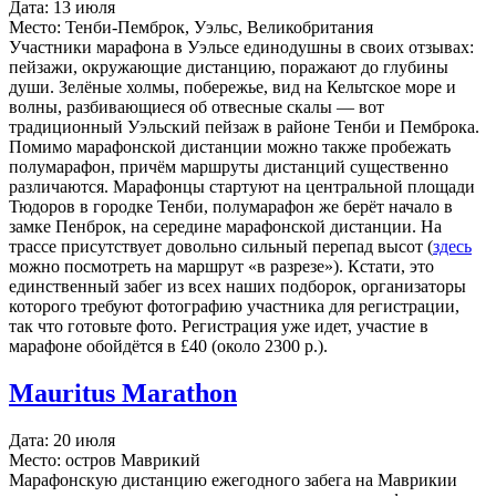
Дата: 13 июля
Место: Тенби-Пемброк, Уэльс, Великобритания
Участники марафона в Уэльсе единодушны в своих отзывах:
пейзажи, окружающие дистанцию, поражают до глубины
души. Зелёные холмы, побережье, вид на Кельтское море и
волны, разбивающиеся об отвесные скалы — вот
традиционный Уэльский пейзаж в районе Тенби и Пемброка.
Помимо марафонской дистанции можно также пробежать
полумарафон, причём маршруты дистанций существенно
различаются. Марафонцы стартуют на центральной площади
Тюдоров в городке Тенби, полумарафон же берёт начало в
замке Пенброк, на середине марафонской дистанции. На
трассе присутствует довольно сильный перепад высот (
здесь
можно посмотреть на маршрут «в разрезе»). Кстати, это
единственный забег из всех наших подборок, организаторы
которого требуют фотографию участника для регистрации,
так что готовьте фото. Регистрация уже идет, участие в
марафоне обойдётся в £40 (около 2300 р.).
Mauritus Marathon
Дата: 20 июля
Место: остров Маврикий
Марафонскую дистанцию ежегодного забега на Маврикии