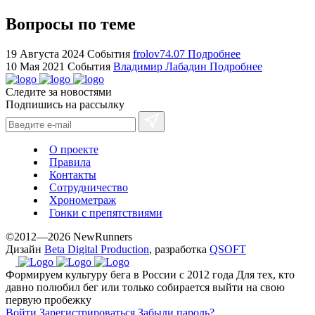
for
cheap
Вопросы по теме
sale.
https://ylfactoryrolex.com/
19 Августа 2024
События
frolov74.07
Подробнее
hilarity
10 Мая 2021
События
Владимир Лабадин
Подробнее
exceptional
Следите за новостями
method.
Подпишись на рассылку
www.yvessaintlaurent.to
with
the
О проекте
best
Правила
prices.
Контакты
Сотрудничество
Хронометраж
Гонки с препятствиями
©2012—2026 NewRunners
Дизайн
Beta Digital Production
, разработка
QSOFT
Формируем культуру бега в России с 2012 года
Для тех, кто
давно полюбил бег или только собирается выйти на свою
первую пробежку
Войти
Зарегистрироваться
Забыли пароль?