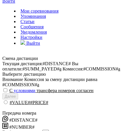
Войти
Мои соревнования
Упоминания
Статьи
Сообщения
Уведомления
Настройки
Выйти
Смена дистанции
Текущая дистанция:
#DISTANCE#
Вы
оплатили:
#SUMM_PAYED#
a
Комиссия:
#COMMISSION#
a
Выберите дистанцию
Внимание
Комиссия за смену дистанции равна
#COMMISSION#
a
С
условиями
трансфера номеров согласен
Далее
#VALUE##PRICE#
Передача номера
#DISTANCE#
#NUMBER#