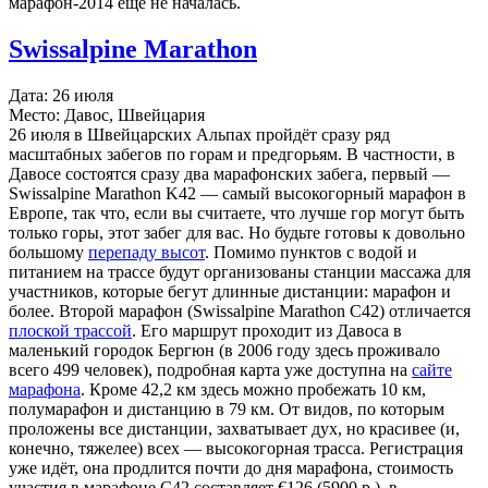
марафон-2014 ещё не началась.
Swissalpine Marathon
Дата: 26 июля
Место: Давос, Швейцария
26 июля в Швейцарских Альпах пройдёт сразу ряд
масштабных забегов по горам и предгорьям. В частности, в
Давосе состоятся сразу два марафонских забега, первый —
Swissalpine Marathon K42 — самый высокогорный марафон в
Европе, так что, если вы считаете, что лучше гор могут быть
только горы, этот забег для вас. Но будьте готовы к довольно
большому
перепаду высот
. Помимо пунктов с водой и
питанием на трассе будут организованы станции массажа для
участников, которые бегут длинные дистанции: марафон и
более. Второй марафон (Swissalpine Marathon C42) отличается
плоской трассой
. Его маршрут проходит из Давоса в
маленький городок Бергюн (в 2006 году здесь проживало
всего 499 человек), подробная карта уже доступна на
сайте
марафона
. Кроме 42,2 км здесь можно пробежать 10 км,
полумарафон и дистанцию в 79 км. От видов, по которым
проложены все дистанции, захватывает дух, но красивее (и,
конечно, тяжелее) всех — высокогорная трасса. Регистрация
уже идёт, она продлится почти до дня марафона, стоимость
участия в марафоне C42 составляет €126 (5900 р.), в