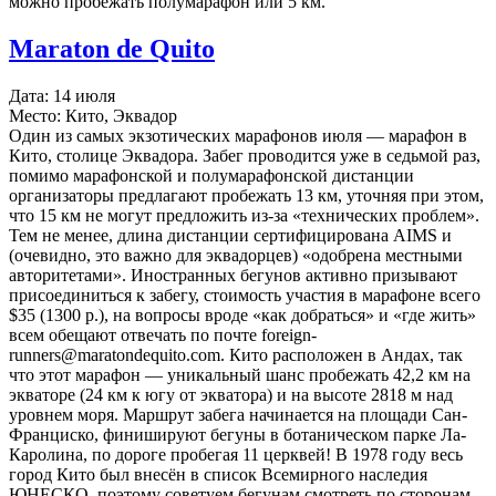
можно пробежать полумарафон или 5 км.
Maraton de Quito
Дата: 14 июля
Место: Кито, Эквадор
Один из самых экзотических марафонов июля — марафон в
Кито, столице Эквадора. Забег проводится уже в седьмой раз,
помимо марафонской и полумарафонской дистанции
организаторы предлагают пробежать 13 км, уточняя при этом,
что 15 км не могут предложить из-за «технических проблем».
Тем не менее, длина дистанции сертифицирована AIMS и
(очевидно, это важно для эквадорцев) «одобрена местными
авторитетами». Иностранных бегунов активно призывают
присоединиться к забегу, стоимость участия в марафоне всего
$35 (1300 р.), на вопросы вроде «как добраться» и «где жить»
всем обещают отвечать по почте foreign-
runners@maratondequito.com. Кито расположен в Андах, так
что этот марафон — уникальный шанс пробежать 42,2 км на
экваторе (24 км к югу от экватора) и на высоте 2818 м над
уровнем моря. Маршрут забега начинается на площади Сан-
Франциско, финишируют бегуны в ботаническом парке Ла-
Каролина, по дороге пробегая 11 церквей! В 1978 году весь
город Кито был внесён в список Всемирного наследия
ЮНЕСКО, поэтому советуем бегунам смотреть по сторонам.