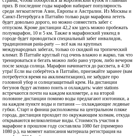
страны, чтобы побороться за Королевский кубок и главный
приз. В последние годы марафон набирает популярность
среди легкоатлетов Азии, Европы и Австралии. Из Москвы и
Санкт-Петербурга в Паттайю только ради марафона лететь
будет довольно дорого, но можно совместить забег с
отпуском. Кроме дистанции 42,2 км здесь можно пробежать
полумарафон, 10 и 5 км. Также в марафонский уикенд в
городе будет проводиться специальный забег инвалидов,
традиционная pasta-party — всё как на крупных
международных забегах, только со скидкой на тропический
климат. В Паттайе круглый год очень влажно и жарко, так что
тренироваться и бегать можно либо рано утром, либо вечером
после захода солнца. Марафон начинается до рассвета, в 4:30
утра! Если вы соберётесь в Паттайю, приезжайте заранее (вам
потребуется время на акклиматизацию), не забудьте про
головной убор и солнцезащитный крем. На дистанции
бегунов будут активно поить и охлаждать: water stations
встречаются почти на каждом километре, а на второй
половине дистанции помимо воды предлагают изотоники, а
на каждом пункте воды и питания — охлаждающие ледяные
губки. Старт и финиш расположены на центральном пляже
города, дистанция проходит по окружающим холмам, откуда
открываются великолепные виды. Стоимость участия в
марафоне в прошлом году составляла 1080 бат (примерно
1080 р.), на момент написания материала регистрация на