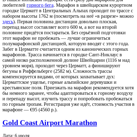
любителей
горного бега
. Марафон в швейцарском курортном
городке Церматт в Центральных Альпах проходит по трассе с
набором высоты 1762 м (посмотреть на неё «в разрезе» можно
здесь
). Первая половина дистанции довольно плоская,
перепад высот составляет всего 600 м, а вот на второй
половине придётся постараться. Без серьёзной подготовки
этот марафон не пробежать — лучше ограничиться
полумарафонской дистанцией, которую вводят с этого года.
Забег в Церматте считается одним из канонических горных
марафонов. Трасса начинается в городке Сант-Никлаус в
самой низко расположенной долине Швейцарии (1116 м над
уровнем моря), проходит через Церматт, а финишируют
бегуны в Риффельберге (2582 м). Сложность трассы
компенсируется видами, от которых захватывает дух:
Церматтское ущелье, горные альпийские деревушки и
крестьянские поля. Приезжать на марафон рекомендуется хотя
бы немного заранее, чтобы адаптироваться к горному воздуху
и перепаду высот, изучить трассу и попробовать пробежаться
по горным тропам. Регистрация уже идёт, стоимость участия в
марафоне — €95 (4560 р.).
Gold Coast Airport Marathon
Дата: 6 июля