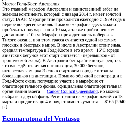
Место: Голд-Кост, Австралия
Это главный марафон Австралии и единственный забег на
зелёном континенте, который с января 2014 г. имеет золотой
статус IAAF. Мероприятие проводится ежегодно с 1979 года в
первое воскресенье июля. Помимо марафона здесь можно
пробежать полумарафон и 10 км, а также пройти пешком
дистанцию в 10 км. Марафон проходит вдоль побережья
Тихого океана, при этом трасса считается одной из самых
плоских и быстрых в мире. В июле в Австралии стоит зима,
средняя температура в Голд-Косте в это время +16°C (среди
азиатских бегунов этот старт считается «передышкой» от
тропической жары). В Австралии бег крайне популярен, так
что вас ждёт отличная организация, 30 000 бегунов,
интересная ярмарка Экспо в стартовом городке и толпы
болельщиков на дистанции. Помимо обычной регистрации в
Голд-Косте очень популярно участие в марафоне от
благотворительного фонда, официальная благотворительная
организация забега —
Cancer Council Queensland
, но можно
выбрать и другой фонд. Регистрация на марафон начнётся 18
марта и продлится до 4 июля, стоимость участия — $165 (5940
р.).
Ecomaratona del Ventasso