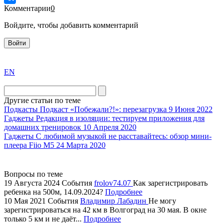
Комментарии
0
Войдите, чтобы добавить комментарий
Войти
exact
EN
the
division
agent
Другие статьи по теме
watch
Подкасты
Подкаст «Побежали?!»: перезагрузка
9 Июня 2022
replica
Гаджеты
Редакция в изоляции: тестируем приложения для
домашних тренировок
10 Апреля 2020
showcases
Гаджеты
С любимой музыкой не расставайтесь: обзор мини-
substantial
плеера Fiio M5
24 Марта 2020
areas.
swiss
replica
Вопросы по теме
bvlgari
19 Августа 2024
События
frolov74.07
Как зарегистрировать
ребенка на 500м, 14.09.2024?
Подробнее
watches
10 Мая 2021
События
Владимир Лабадин
Не могу
+maserati
зарегистрироваться на 42 км в Волгоград на 30 мая. В окне
online
только 5 км и не даёт...
Подробнее