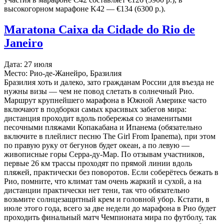
высокогорном марафоне K42 — €134 (6300 р.).
Maratona Caixa da Cidade do Rio de
Janeiro
Дата: 27 июля
Место: Рио-де-Жанейро, Бразилия
Бразилия хоть и далеко, зато гражданам России для въезда не
нужны визы — чем не повод слетать в солнечный Рио.
Маршрут крупнейшего марафона в Южной Америке часто
включают в подборки самых красивых забегов мира:
дистанция проходит вдоль побережья со знаменитыми
песочными пляжами Копакабана и Ипанема (обязательно
включите в плейлист песню The Girl From Ipanema), при этом
по правую руку от бегунов будет океан, а по левую —
живописные горы Серра-ду-Мар. По отзывам участников,
первые 26 км трассы проходят по прямой линии вдоль
пляжей, практически без поворотов. Если соберётесь бежать в
Рио, помните, что климат там очень жаркий и сухой, а на
дистанции практически нет тени, так что обязательно
возьмите солнцезащитный крем и головной убор. Кстати, в
июле этого года, всего за две недели до марафона в Рио будет
проходить финальный матч Чемпионата мира по футболу, так