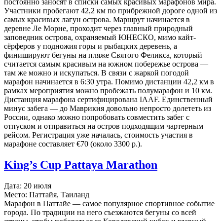
постоянно заносят в списки самых красивых марафонов мира.
Участники пробегают 42,2 км по прибрежной дороге одной из
самых красивых лагун острова. Маршрут начинается в
деревне Ле Морне, проходит через главный природный
заповедник острова, охраняемый ЮНЕСКО, мимо кайт-
сёрферов у подножия горы и рыбацких деревень, а
финишируют бегуны на пляже Святого Феликса, который
считается самым красивым на южном побережье острова —
там же можно и искупаться. В связи с жаркой погодой
марафон начинается в 6:30 утра. Помимо дистанции 42,2 км в
рамках мероприятия можно пробежать полумарафон и 10 км.
Дистанция марафона сертифицирована IAAF. Единственный
минус забега — до Маврикия довольно непросто долететь из
России, однако можно попробовать совместить забег с
отпуском и отправиться на остров подходящим чартерным
рейсом. Регистрация уже началась, стоимость участия в
марафоне составляет €70 (около 3300 р.).
King’s Cup Pattaya Marathon
Дата: 20 июля
Место: Паттайя, Таиланд
Марафон в Паттайе — самое популярное спортивное событие
города. По традиции на него съезжаются бегуны со всей