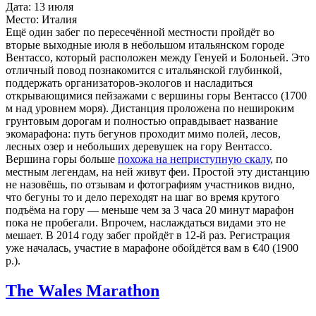
Дата: 13 июля
Место: Италия
Ещё один забег по пересечённой местности пройдёт во
вторые выходные июля в небольшом итальянском городе
Вентассо, который расположен между Генуей и Болоньей. Это
отличный повод познакомится с итальянской глубинкой,
поддержать организаторов-экологов и насладиться
открывающимися пейзажами с вершины горы Вентассо (1700
м над уровнем моря). Дистанция проложена по нешироким
грунтовым дорогам и полностью оправдывает название
экомарафона: путь бегунов проходит мимо полей, лесов,
лесных озер и небольших деревушек на гору Вентассо.
Вершина горы больше
похожа на неприступную скалу
, по
местным легендам, на ней живут феи. Простой эту дистанцию
не назовёшь, по отзывам и фотографиям участников видно,
что бегуны то и дело переходят на шаг во время крутого
подъёма на гору — меньше чем за 3 часа 20 минут марафон
пока не пробегали. Впрочем, наслаждаться видами это не
мешает. В 2014 году забег пройдёт в 12-й раз. Регистрация
уже началась, участие в марафоне обойдётся вам в €40 (1900
р.).
The Wales Marathon