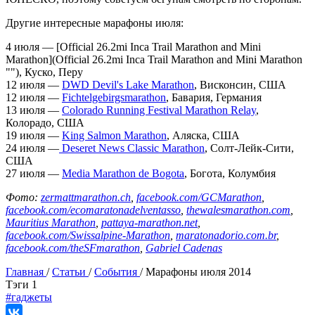
Другие интересные марафоны июля:
4 июля — [Official 26.2mi Inca Trail Marathon and Mini
Marathon](Official 26.2mi Inca Trail Marathon and Mini Marathon
""), Куско, Перу
12 июля —
DWD Devil's Lake Marathon
, Висконсин, США
12 июля —
Fichtelgebirgsmarathon
, Бавария, Германия
13 июля —
Colorado Running Festival Marathon Relay
,
Колорадо, США
19 июля —
King Salmon Marathon
, Аляска, США
24 июля —
Deseret News Classic Marathon
, Солт-Лейк-Сити,
США
27 июля —
Media Marathon de Bogota
, Богота, Колумбия
Фото:
zermattmarathon.ch
,
facebook.com/GCMarathon
,
facebook.com/ecomaratonadelventasso
,
thewalesmarathon.com
,
Mauritius Marathon
,
pattaya-marathon.net
,
facebook.com/Swissalpine-Marathon
,
maratonadorio.com.br
,
facebook.com/theSFmarathon
,
Gabriel Cadenas
Главная
/
Статьи
/
События
/
Марафоны июля 2014
Tэги
1
#гаджеты