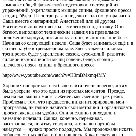
комплекс общей физической подготовки, состоящий из
упражнений, укрепляющих мышцы спины, брюшного пресса,
ягодиц, бёдер. Плюс три раза в неделю около полутора часов
Саша вместе с напарницей Анастасией или её другом
Евгением выполняет легкоатлетическую подготовку. Они
бегают, выполняют технические задания на правильное
положение корпуса, постановку стопы, вынос ног при беге.
Начиная со следующей недели, Саша будет заниматься ещё и в
фитнес-клубе в тренажёрном зале. Здесь задачей силовых
тренировок будет укрепление связок, сухожилий, развитие
силовой выносливости мышц голени, бёдер, ягодиц,
плечевого пояса, спины и брюшного пресса.
http://www.youtube.com/watch?v=H3mBMxmq4MY
Хороших напарников нам было найти очень нелегко, хотя я
была уверена, что это один из простых моментов. Прежде,
чем на нас вышли Настя с Женей, мы сменили трёх ребят.
Проблема в том, что предшественники игнорировали мои
программы, пытались навязать свои методики и организовать
проект так, как им удобно. Они внезапно приходили и
внезапно исчезали. Сашка, конечно, переживал,
расстраивался, но я ему говорила, что наши партнёры
найдутся — нужно просто подождать. Мы продолжали искать
добросовестных ребят, и они нашлись. Как-то сразу легко