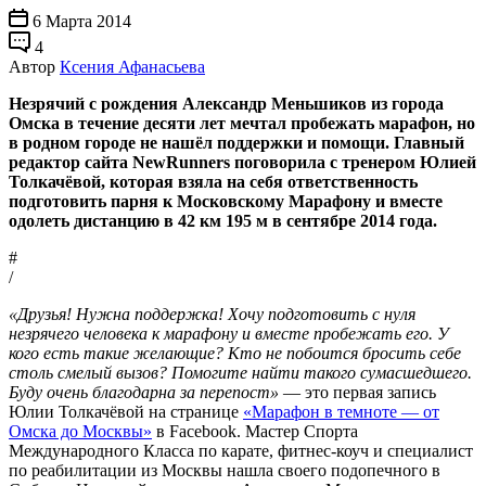
6 Марта 2014
4
Автор
Ксения Афанасьева
Незрячий с рождения Александр Меньшиков из города
Омска в течение десяти лет мечтал пробежать марафон, но
в родном городе не нашёл поддержки и помощи. Главный
редактор сайта NewRunners поговорила с тренером Юлией
Толкачёвой, которая взяла на себя ответственность
подготовить парня к Московскому Марафону и вместе
одолеть дистанцию в 42 км 195 м в сентябре 2014 года.
#
/
«Друзья! Нужна поддержка! Хочу подготовить с нуля
незрячего человека к марафону и вместе пробежать его. У
кого есть такие желающие? Кто не побоится бросить себе
столь смелый вызов? Помогите найти такого сумасшедшего.
Буду очень благодарна за перепост»
— это первая запись
Юлии Толкачёвой на странице
«Марафон в темноте — от
Омска до Москвы»
в Facebook. Мастер Спорта
Международного Класса по карате, фитнес-коуч и специалист
по реабилитации из Москвы нашла своего подопечного в