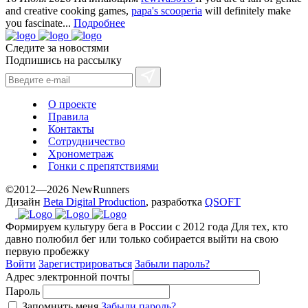
www.yvessaintlaurent.to
and creative cooking games,
papa's scooperia
will definitely make
with
you fascinate...
Подробнее
the
Следите за новостями
best
Подпишись на рассылку
prices.
О проекте
Правила
Контакты
Сотрудничество
Хронометраж
Гонки с препятствиями
©2012—2026 NewRunners
Дизайн
Beta Digital Production
, разработка
QSOFT
Формируем культуру бега в России с 2012 года
Для тех, кто
давно полюбил бег или только собирается выйти на свою
первую пробежку
Войти
Зарегистрироваться
Забыли пароль?
Адрес электронной почты
Пароль
Запомнить меня
Забыли пароль?