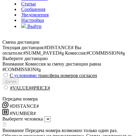
Статьи
Сообщения
Уведомления
Настройки
Выйти
Смена дистанции
Текущая дистанция:
#DISTANCE#
Вы
оплатили:
#SUMM_PAYED#
a
Комиссия:
#COMMISSION#
a
Выберите дистанцию
Внимание
Комиссия за смену дистанции равна
#COMMISSION#
a
С
условиями
трансфера номеров согласен
Далее
#VALUE##PRICE#
Передача номера
#DISTANCE#
#NUMBER#
Выберите человека
Внимание
Передача номера возможно только один раз.
Обратная процедура не предусмотрена. Сумма, оплаченная за