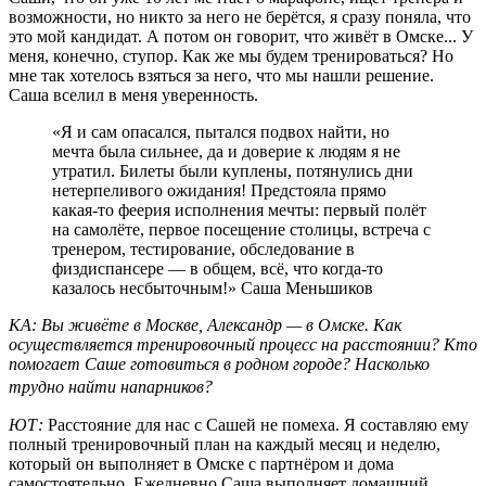
возможности, но никто за него не берётся, я сразу поняла, что
это мой кандидат. А потом он говорит, что живёт в Омске... У
меня, конечно, ступор. Как же мы будем тренироваться? Но
мне так хотелось взяться за него, что мы нашли решение.
Саша вселил в меня уверенность.
«Я и сам опасался, пытался подвох найти, но
мечта была сильнее, да и доверие к людям я не
утратил. Билеты были куплены, потянулись дни
нетерпеливого ожидания! Предстояла прямо
какая-то феерия исполнения мечты: первый полёт
на самолёте, первое посещение столицы, встреча с
тренером, тестирование, обследование в
физдиспансере — в общем, всё, что когда-то
казалось несбыточным!» Саша Меньшиков
КА: Вы живёте в Москве, Александр — в Омске. Как
осуществляется тренировочный процесс на расстоянии? Кто
помогает Саше готовиться в родном городе? Насколько
трудно найти напарников?
ЮТ:
Расстояние для нас с Сашей не помеха. Я составляю ему
полный тренировочный план на каждый месяц и неделю,
который он выполняет в Омске с партнёром и дома
самостоятельно. Ежедневно Саша выполняет домашний