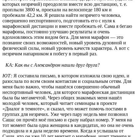
которых незрячий) преодолели вместе всю дистанцию, т. е.
проплыли 3800 м, проехали на велосипеде 180 км и
пробежали 42,2 км. Я решила найти незрячего человека,
совершенно неспортивного, подготовить его с нуля к
марафонской дистанции и вместе пробежать её. Сама я бегаю
марафоны, постоянно улучшаю результаты и очень
вдохновляюсь этим видом бега. Для меня марафон — это
познание своих возможностей, новый уровень духовной и
физической силы, новый уровень качеств характера. А вот с
незрячим напарником я побегу в первый раз.
КА: Как вы с Александром нашли друг друга?
ЮТ:
Я составила письмо, в котором изложила свою идею, и
разослала по всем своим контактам и социальным сетям. Для
меня было важно, чтобы нашёлся совершенно обычный
неспортивный человек, для которого марафонская дистаниция
была бы мегамечтой. Через общих знакомых меня нашёл
молодой человек, который читает семинары в проекте
«Диалог в темноте», и сказал, что может помочь постами в
группах для незрячих. Уже через пару недель мне позвонил
Саша: он прочёл моё письмо и сразу набрал номер. У меня на
тот момент была одна женщина в кандидатах, но она не очень
подходила и я дала неделю времени. Когда я услышала от
Саши, что он уже 10 лет мечтает о марафоне, ищет тренера и