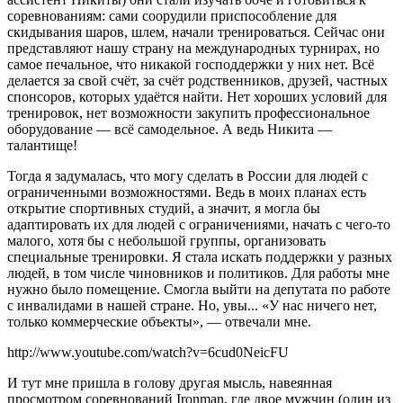
соревнованиям: сами соорудили приспособление для
скидывания шаров, шлем, начали тренироваться. Сейчас они
представляют нашу страну на международных турнирах, но
самое печальное, что никакой господдержки у них нет. Всё
делается за свой счёт, за счёт родственников, друзей, частных
спонсоров, которых удаётся найти. Нет хороших условий для
тренировок, нет возможности закупить профессиональное
оборудование — всё самодельное. А ведь Никита —
талантище!
Тогда я задумалась, что могу сделать в России для людей с
ограниченными возможностями. Ведь в моих планах есть
открытие спортивных студий, а значит, я могла бы
адаптировать их для людей с ограничениями, начать с чего-то
малого, хотя бы с небольшой группы, организовать
специальные тренировки. Я стала искать поддержки у разных
людей, в том числе чиновников и политиков. Для работы мне
нужно было помещение. Смогла выйти на депутата по работе
с инвалидами в нашей стране. Но, увы... «У нас ничего нет,
только коммерческие объекты», — отвечали мне.
http://www.youtube.com/watch?v=6cud0NeicFU
И тут мне пришла в голову другая мысль, навеянная
просмотром соревнований Ironman, где двое мужчин (один из