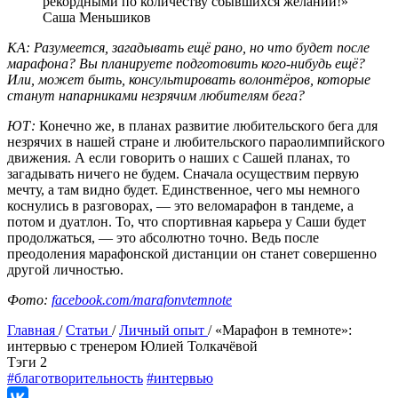
рекордными по количеству сбывшихся желаний!»
Саша Меньшиков
КА: Разумеется, загадывать ещё рано, но что будет после
марафона? Вы планируете подготовить кого-нибудь ещё?
Или, может быть, консультировать волонтёров, которые
станут напарниками незрячим любителям бега?
ЮТ:
Конечно же, в планах развитие любительского бега для
незрячих в нашей стране и любительского параолимпийского
движения. А если говорить о наших с Сашей планах, то
загадывать ничего не будем. Сначала осуществим первую
мечту, а там видно будет. Единственное, чего мы немного
коснулись в разговорах, — это веломарафон в тандеме, а
потом и дуатлон. То, что спортивная карьера у Саши будет
продолжаться, — это абсолютно точно. Ведь после
преодоления марафонской дистанции он станет совершенно
другой личностью.
Фото:
facebook.com/marafonvtemnote
Главная
/
Статьи
/
Личный опыт
/
«Марафон в темноте»:
интервью с тренером Юлией Толкачёвой
Tэги
2
#благотворительность
#интервью