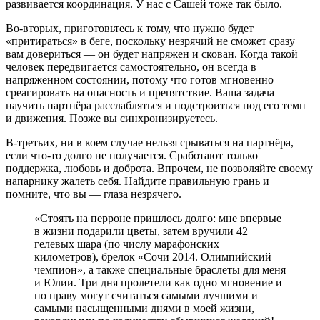
развивается координация. У нас с Сашей тоже так было.
Во-вторых, приготовьтесь к тому, что нужно будет
«притираться» в беге, поскольку незрячий не сможет сразу
вам довериться — он будет напряжен и скован. Когда такой
человек передвигается самостоятельно, он всегда в
напряженном состоянии, потому что готов мгновенно
среагировать на опасность и препятствие. Ваша задача —
научить партнёра расслабляться и подстроиться под его темп
и движения. Позже вы синхронизируетесь.
В-третьих, ни в коем случае нельзя срываться на партнёра,
если что-то долго не получается. Сработают только
поддержка, любовь и доброта. Впрочем, не позволяйте своему
напарнику жалеть себя. Найдите правильную грань и
помните, что вы — глаза незрячего.
«Стоять на перроне пришлось долго: мне впервые
в жизни подарили цветы, затем вручили 42
гелевых шара (по числу марафонских
километров), брелок «Сочи 2014. Олимпийский
чемпион», а также специальные браслеты для меня
и Юлии. Три дня пролетели как одно мгновение и
по праву могут считаться самыми лучшими и
самыми насыщенными днями в моей жизни,