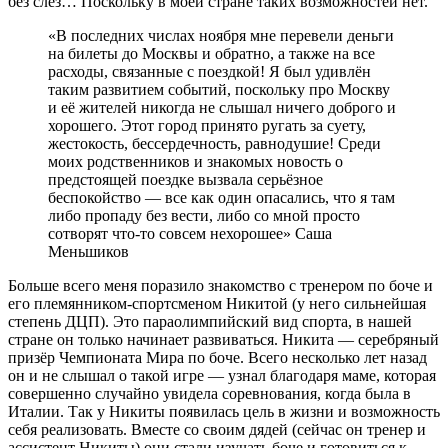
без слёз… Поскольку в моей стране таких возможностей нет.
«В последних числах ноября мне перевели деньги
на билеты до Москвы и обратно, а также на все
расходы, связанные с поездкой! Я был удивлён
таким развитием событий, поскольку про Москву
и её жителей никогда не слышал ничего доброго и
хорошего. Этот город принято ругать за суету,
жестокость, бессердечность, равнодушие! Среди
моих родственников и знакомых новость о
предстоящей поездке вызвала серьёзное
беспокойство — все как один опасались, что я там
либо пропаду без вести, либо со мной просто
сотворят что-то совсем нехорошее» Саша
Меньшиков
Больше всего меня поразило знакомство с тренером по боче и
его племянником-спортсменом Никитой (у него сильнейшая
степень ДЦП). Это параолимпийский вид спорта, в нашей
стране он только начинает развиваться. Никита — серебряный
призёр Чемпионата Мира по боче. Всего несколько лет назад
он и не слышал о такой игре — узнал благодаря маме, которая
совершенно случайно увидела соревнования, когда была в
Италии. Так у Никиты появилась цель в жизни и возможность
себя реализовать. Вместе со своим дядей (сейчас он тренер и
ассистент Никиты) они стали изучать боче и готовиться к