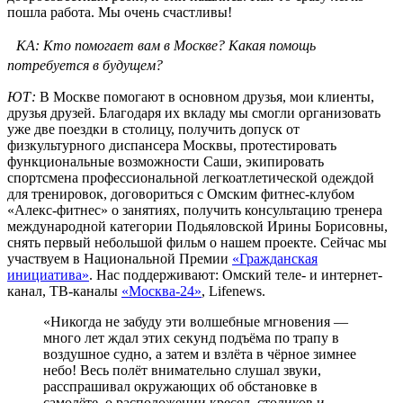
пошла работа. Мы очень счастливы!
КА: Кто помогает вам в Москве? Какая помощь
потребуется в будущем?
ЮТ:
В Москве помогают в основном друзья, мои клиенты,
друзья друзей. Благодаря их вкладу мы смогли организовать
уже две поездки в столицу, получить допуск от
физкультурного диспансера Москвы, протестировать
функциональные возможности Саши, экипировать
спортсмена профессиональной легкоатлетической одеждой
для тренировок, договориться с Омским фитнес-клубом
«Алекс-фитнес» о занятиях, получить консультацию тренера
международной категории Подьяловской Ирины Борисовны,
снять первый небольшой фильм о нашем проекте. Сейчас мы
участвуем в Национальной Премии
«Гражданская
инициатива»
. Нас поддерживают: Омский теле- и интернет-
канал, ТВ-каналы
«Москва-24»
, Lifenews.
«Никогда не забуду эти волшебные мгновения —
много лет ждал этих секунд подъёма по трапу в
воздушное судно, а затем и взлёта в чёрное зимнее
небо! Весь полёт внимательно слушал звуки,
расспрашивал окружающих об обстановке в
самолёте, о расположении кресел, столиков и