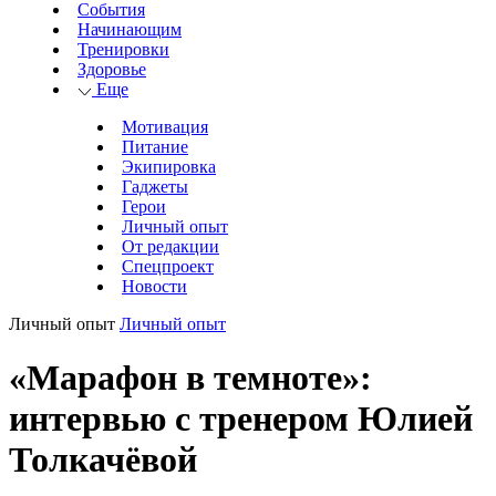
События
Начинающим
Тренировки
Здоровье
Еще
Мотивация
Питание
Экипировка
Гаджеты
Герои
Личный опыт
От редакции
Спецпроект
Новости
Личный опыт
Личный опыт
«Марафон в темноте»:
интервью с тренером Юлией
Толкачёвой