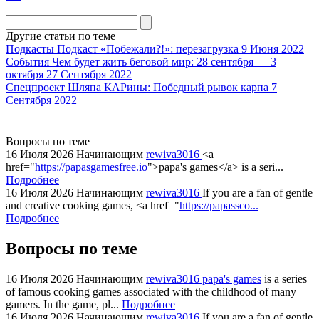
division
agent
Другие статьи по теме
watch
Подкасты
Подкаст «Побежали?!»: перезагрузка
9 Июня 2022
replica
События
Чем будет жить беговой мир: 28 сентября — 3
октября
27 Сентября 2022
showcases
Спецпроект
Шляпа КАРины: Победный рывок карпа
7
substantial
Сентября 2022
areas.
swiss
replica
Вопросы по теме
bvlgari
16 Июля 2026
Начинающим
rewiva3016
<a
href="
https://papasgamesfree.io
">papa's games</a> is a seri...
watches
Подробнее
+maserati
16 Июля 2026
Начинающим
rewiva3016
If you are a fan of gentle
online
and creative cooking games, <a href="
https://papassco...
for
Подробнее
cheap
Вопросы по теме
sale.
https://ylfactoryrolex.com/
hilarity
16 Июля 2026
Начинающим
rewiva3016
papa's games
is a series
of famous cooking games associated with the childhood of many
exceptional
gamers. In the game, pl...
Подробнее
method.
16 Июля 2026
Начинающим
rewiva3016
If you are a fan of gentle