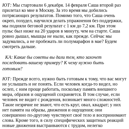
ЮТ:
Мы стартовали 6 декабря. 14 февраля Саша второй раз
прилетал ко мне в Москву. За это время мы добились
потрясающих результатов. Помимо того, что Саша очень
окреп, похудел, научился делать упражнения без поддержки,
мы подняли беговой результат с 1 км до 7,2 км. При этом
пульс был ниже на 20 ударов в минуту, чем на старте. Саша
ровно дышал, мышцы не ныли, как прежде. Сейчас мы
задумались, а не пробежать ли полумарафон в мае? Будем
смотреть дальше.
КА: Какие бы советы вы дали тем, кто захочет
последовать вашему примеру? К чему нужно быть
готовым?
ЮТ:
Прежде всего, нужно быть готовым к тому, что вас могут
не услышать и не понять. Если человек когда-то видел, но
ослеп, с ним проще работать, поскольку память внешнего
мира, образов и ощущений сохраняется. В том случае, если
человек не видит с рождения, возникает много сложностей.
Такие незрячие не знают, что есть круг, овал, квадрат; у них
нет памяти на образы, движения и ощущения; они
совершенно по-другому чувствуют своё тело и воспринимают
слова. Кроме того, в силу специфических защитных реакций
новые движения выстраиваются с трудом, нелегко