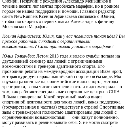
Сибири. Незрячий с рождения Александр Меньшиков в
течение десяти лет мечтал пробежать марафон, но в родном
городе не нашёл поддержки и помощи. Главный редактор
сайта NewRunners Ксения Афанасьева связалась с Юлией,
чтобы поговорить о первых шагах Александра к финишу
Московского Марафона.
Ксения Афанасьева: Юлия, как у вас появилась такая идея? Вы
прежде работали с людьми с ограниченными
возможностями? Сами принимали участие в марафоне?
Юлия Толкачёва:
Летом 2013 года я волею судьбы попала на
двухдневный семинар для людей с ограниченными
возможностями и тренеров адаптивного спорта. Его
проводили ребята из международной ассоциации Blaze Sport,
которая курирует параолимпийский спорт во всём мире. Мы
изучали различные параолимпийские виды спорта, методы
тренировки, в том числе смотрели фото- и видеоматериалы о
том, как работают специальные спортивные центры в США.
Я была шокирована! Какой огромный выбор видов
спортивной деятельности для таких людей, какая поддержка
(государственная и частная) существует в стране! Спортивные
залы с тренажёрами полностью адаптированы для людей с
ограниченными возможностями — они живут полноценно,
могут развивать и реализовывать себя. Я не могла смотреть