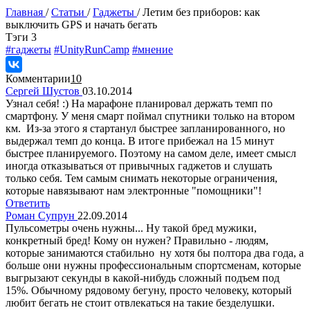
Главная
/
Статьи
/
Гаджеты
/
Летим без приборов: как
выключить GPS и начать бегать
Tэги
3
#гаджеты
#UnityRunCamp
#мнение
Комментарии
10
Сергей Шустов
03.10.2014
Узнал себя! :) На марафоне планировал держать темп по
смартфону. У меня смарт поймал спутники только на втором
км. Из-за этого я стартанул быстрее запланированного, но
выдержал темп до конца. В итоге прибежал на 15 минут
быстрее планируемого. Поэтому на самом деле, имеет смысл
иногда отказываться от привычных гаджетов и слушать
только себя. Тем самым снимать некоторые ограничения,
которые навязывают нам электронные "помощники"!
Ответить
Роман Супрун
22.09.2014
Пульсометры очень нужны... Ну такой бред мужики,
конкретный бред! Кому он нужен? Правильно - людям,
которые занимаются стабильно ну хотя бы полтора два года, а
больше они нужны профессиональным спортсменам, которые
выгрызают секунды в какой-нибудь сложный подъем под
15%. Обычному рядовому бегуну, просто человеку, который
любит бегать не стоит отвлекаться на такие безделушки.