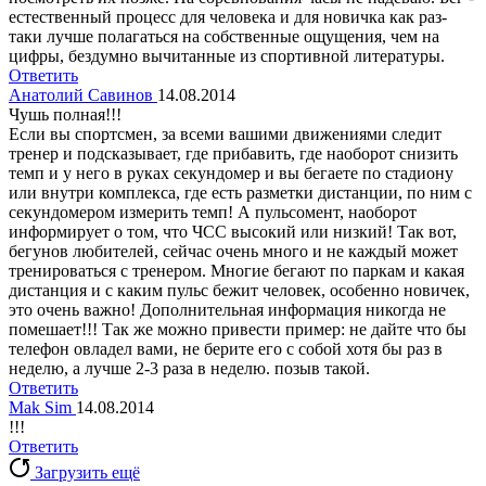
естественный процесс для человека и для новичка как раз-
таки лучше полагаться на собственные ощущения, чем на
цифры, бездумно вычитанные из спортивной литературы.
Ответить
Анатолий Савинов
14.08.2014
Чушь полная!!!
Если вы спортсмен, за всеми вашими движениями следит
тренер и подсказывает, где прибавить, где наоборот снизить
темп и у него в руках секундомер и вы бегаете по стадиону
или внутри комплекса, где есть разметки дистанции, по ним с
секундомером измерить темп! А пульсомент, наоборот
информирует о том, что ЧСС высокий или низкий! Так вот,
бегунов любителей, сейчас очень много и не каждый может
тренироваться с тренером. Многие бегают по паркам и какая
дистанция и с каким пульс бежит человек, особенно новичек,
это очень важно! Дополнительная информация никогда не
помешает!!! Так же можно привести пример: не дайте что бы
телефон овладел вами, не берите его с собой хотя бы раз в
неделю, а лучше 2-3 раза в неделю. позыв такой.
Ответить
Mak Sim
14.08.2014
!!!
Ответить
Загрузить ещё