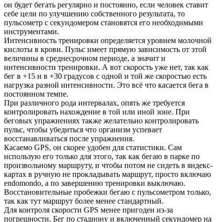
он будет бегать регулярно и постоянно, если человек ставит
себе цели по улучшению собственного результата, то
пульсометр с секундомером становятся его необходимыми
инструментами.
Интенсивность тренировки определяется уровнем молочной
кислоты в крови. Пульс имеет прямую зависимость от этой
величины в среднесрочном периоде, а значит и
интенсивности тренировки. А вот скорость уже нет, так как
бег в +15 и в +30 градусов с одной и той же скоростью есть
нагрузка разной интенсивности. Это всё что касается бега в
постоянном темпе.
При различного рода интервалах, опять же требуется
контролировать нахождение в той или иной зоне. При
беговых упражнениях также желательно контролировать
пульс, чтобы убедиться что организм успевает
восстанавливаться после упражнения.
Касаемо GPS, он скорее удобен для статистики. Сам
использую его только для этого, так как бегаю в парке по
произвольному маршруту, и чтобы потом не сидеть в яндекс-
картах в ручную не прокладывать маршрут, просто включаю
endomondo, а по завершению тренировки выключаю.
Восстановительные пробежки бегаю с пульсометром только,
так как тут маршрут более менее стандартный.
Для контроля скорости GPS менее пригоден из-за
погрешности. Бег по стадиону и включенный секундомер на