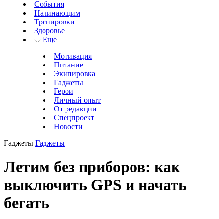
События
Начинающим
Тренировки
Здоровье
Еще
Мотивация
Питание
Экипировка
Гаджеты
Герои
Личный опыт
От редакции
Спецпроект
Новости
Гаджеты
Гаджеты
Летим без приборов: как
выключить GPS и начать
бегать