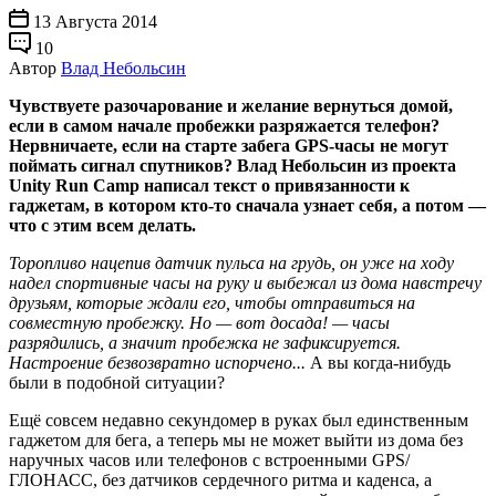
13 Августа 2014
10
Автор
Влад Небольсин
Чувствуете разочарование и желание вернуться домой,
если в самом начале пробежки разряжается телефон?
Нервничаете, если на старте забега GPS-часы не могут
поймать сигнал спутников? Влад Небольсин из проекта
Unity Run Camp написал текст о привязанности к
гаджетам, в котором кто-то сначала узнает себя, а потом —
что с этим всем делать.
Торопливо нацепив датчик пульса на грудь, он уже на ходу
надел спортивные часы на руку и выбежал из дома навстречу
друзьям, которые ждали его, чтобы отправиться на
совместную пробежку. Но — вот досада! — часы
разрядились, а значит пробежка не зафиксируется.
Настроение безвозвратно испорчено...
А вы когда-нибудь
были в подобной ситуации?
Ещё совсем недавно секундомер в руках был единственным
гаджетом для бега, а теперь мы не может выйти из дома без
наручных часов или телефонов с встроенными GPS/
ГЛОНАСС, без датчиков сердечного ритма и каденса, а