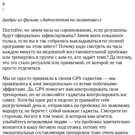
#
/
(кадры из фильма «Автостопом по галактике»)
Постойте, но зачем часы на соревнованиях, если результаты
будут официально зафиксированы? Зачем знать показания
пульса, если вы и так собрались выкладываться по полной
программе на этом забеге? Почему надо смотреть на часы
каждую минуту на медленной восстановительной пробежке
или тренируясь в группе с кем-то, кто задаёт темп? Да потому,
что это стало ритуалом или привычкой, от которой не так
просто отделаться.
Мы не просто привыкли к своим GPS гаджетам — мы
привязались к ним эмоционально со всеми побочными
эффектами. Да, GPS помогает нам контролировать свои
тренировки, но не позволяйте гаджетам контролировать вас
самих. Хотя бы один раз в неделю устраивайте себе
разгрузочный день и, отправляясь на пробежку по знакомому
маршруту, не берите с собой никакие гаджеты. Смотрите по
сторонам, бегите в том темпе, в котором вам хочется,
улыбайтесь незнакомым людям — эта пробежка замечательно
впишется в вашу беговую подготовку, потому что
эмоциональная составляющая тренировок тоже очень важна.