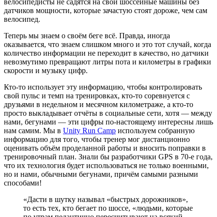
велосипедисты не садятся на свои шоссейные машины без
датчиков мощности, которые зачастую стоят дороже, чем сам
велосипед.
Теперь мы знаем о своём беге всё. Правда, иногда
оказывается, что знаем слишком много и это тот случай, когда
количество информации не переходит в качество, но датчики
невозмутимо превращают литры пота и километры в графики
скорости и музыку цифр.
Кто-то использует эту информацию, чтобы контролировать
свой пульс и темп на тренировках, кто-то соревнуется с
друзьями в недельном и месячном километраже, а кто-то
просто выкладывает отчёты в социальные сети, хотя — между
нами, бегунами — эти цифры по-настоящему интересны лишь
нам самим. Мы в
Unity Run Camp
используем собранную
информацию для того, чтобы тренер мог дистанционно
оценивать объём проделанной работы и вносить поправки в
тренировочный план. Знали бы разработчики GPS в 70-е года,
что их технология будет использоваться не только военными,
но и нами, обычными бегунами, причём самыми разными
способами!
«Дасти в шутку называл «быстрых дорожников»,
то есть тех, кто бегает по шоссе, «людьми, которые
по утрам педантично пересчитывают на всякий