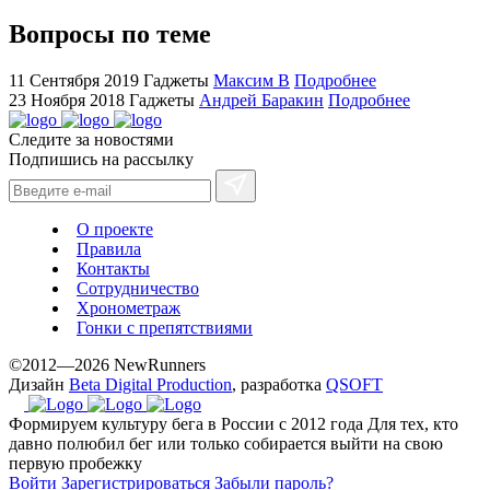
cheap
sale.
Вопросы по теме
https://ylfactoryrolex.com/
hilarity
11 Сентября 2019
Гаджеты
Максим В
Подробнее
exceptional
23 Ноября 2018
Гаджеты
Андрей Баракин
Подробнее
method.
Следите за новостями
www.yvessaintlaurent.to
Подпишись на рассылку
with
the
best
О проекте
prices.
Правила
Контакты
Сотрудничество
Хронометраж
Гонки с препятствиями
©2012—2026 NewRunners
Дизайн
Beta Digital Production
, разработка
QSOFT
Формируем культуру бега в России с 2012 года
Для тех, кто
давно полюбил бег или только собирается выйти на свою
первую пробежку
Войти
Зарегистрироваться
Забыли пароль?