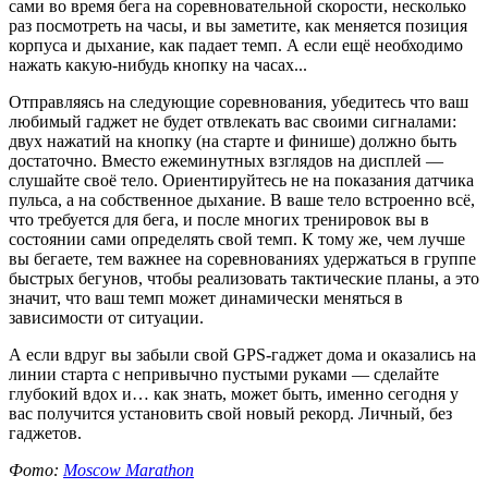
сами во время бега на соревновательной скорости, несколько
раз посмотреть на часы, и вы заметите, как меняется позиция
корпуса и дыхание, как падает темп. А если ещё необходимо
нажать какую-нибудь кнопку на часах...
Отправляясь на следующие соревнования, убедитесь что ваш
любимый гаджет не будет отвлекать вас своими сигналами:
двух нажатий на кнопку (на старте и финише) должно быть
достаточно. Вместо ежеминутных взглядов на дисплей —
слушайте своё тело. Ориентируйтесь не на показания датчика
пульса, а на собственное дыхание. В ваше тело встроенно всё,
что требуется для бега, и после многих тренировок вы в
состоянии сами определять свой темп. К тому же, чем лучше
вы бегаете, тем важнее на соревнованиях удержаться в группе
быстрых бегунов, чтобы реализовать тактические планы, а это
значит, что ваш темп может динамически меняться в
зависимости от ситуации.
А если вдруг вы забыли свой GPS-гаджет дома и оказались на
линии старта с непривычно пустыми руками — сделайте
глубокий вдох и… как знать, может быть, именно сегодня у
вас получится установить свой новый рекорд. Личный, без
гаджетов.
Фото:
Moscow Marathon