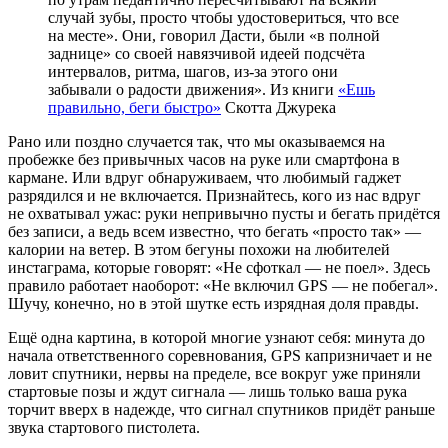
случай зубы, просто чтобы удостовериться, что все
на месте». Они, говорил Дасти, были «в полной
заднице» со своей навязчивой идеей подсчёта
интервалов, ритма, шагов, из-за этого они
забывали о радости движения». Из книги
«Ешь
правильно, беги быстро»
Скотта Джурека
Рано или поздно случается так, что мы оказываемся на
пробежке без привычных часов на руке или смартфона в
кармане. Или вдруг обнаруживаем, что любимый гаджет
разрядился и не включается. Признайтесь, кого из нас вдруг
не охватывал ужас: руки непривычно пусты и бегать придётся
без записи, а ведь всем известно, что бегать «просто так» —
калории на ветер. В этом бегуны похожи на любителей
инстаграма, которые говорят: «Не сфоткал — не поел». Здесь
правило работает наоборот: «Не включил GPS — не побегал».
Шучу, конечно, но в этой шутке есть изрядная доля правды.
Ещё одна картина, в которой многие узнают себя: минута до
начала ответственного соревнования, GPS капризничает и не
ловит спутники, нервы на пределе, все вокруг уже приняли
стартовые позы и ждут сигнала — лишь только ваша рука
торчит вверх в надежде, что сигнал спутников придёт раньше
звука стартового пистолета.