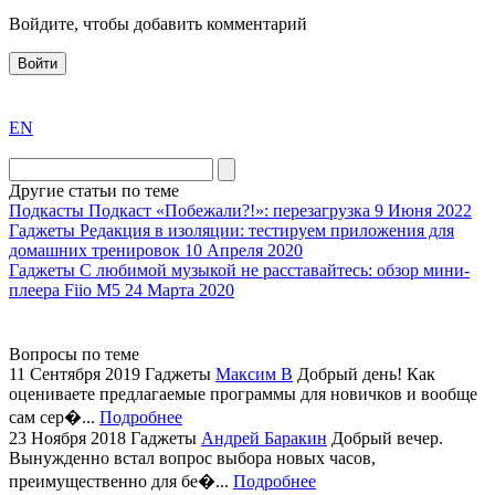
Войдите, чтобы добавить комментарий
Войти
exact
EN
the
division
agent
Другие статьи по теме
watch
Подкасты
Подкаст «Побежали?!»: перезагрузка
9 Июня 2022
replica
Гаджеты
Редакция в изоляции: тестируем приложения для
домашних тренировок
10 Апреля 2020
showcases
Гаджеты
С любимой музыкой не расставайтесь: обзор мини-
substantial
плеера Fiio M5
24 Марта 2020
areas.
swiss
replica
Вопросы по теме
bvlgari
11 Сентября 2019
Гаджеты
Максим В
Добрый день! Как
оцениваете предлагаемые программы для новичков и вообще
watches
сам сер�...
Подробнее
+maserati
23 Ноября 2018
Гаджеты
Андрей Баракин
Добрый вечер.
online
Вынужденно встал вопрос выбора новых часов,
for
преимущественно для бе�...
Подробнее