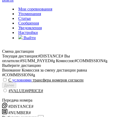
Войти
Мои соревнования
Упоминания
Статьи
Сообщения
Уведомления
Настройки
Выйти
Смена дистанции
Текущая дистанция:
#DISTANCE#
Вы
оплатили:
#SUMM_PAYED#
a
Комиссия:
#COMMISSION#
a
Выберите дистанцию
Внимание
Комиссия за смену дистанции равна
#COMMISSION#
a
С
условиями
трансфера номеров согласен
Далее
#VALUE##PRICE#
Передача номера
#DISTANCE#
#NUMBER#