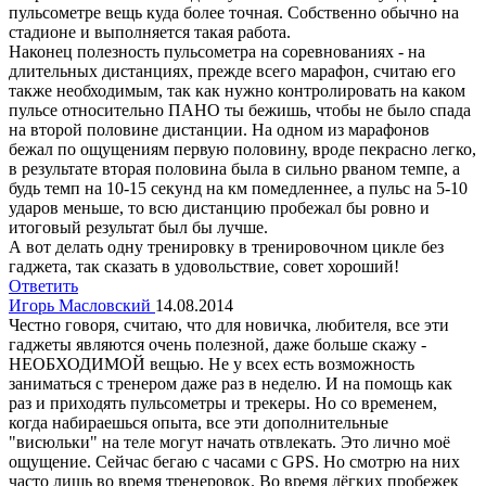
пульсометре вещь куда более точная. Собственно обычно на
стадионе и выполняется такая работа.
Наконец полезность пульсометра на соревнованиях - на
длительных дистанциях, прежде всего марафон, считаю его
также необходимым, так как нужно контролировать на каком
пульсе относительно ПАНО ты бежишь, чтобы не было спада
на второй половине дистанции. На одном из марафонов
бежал по ощущениям первую половину, вроде пекрасно легко,
в результате вторая половина была в сильно рваном темпе, а
будь темп на 10-15 секунд на км помедленнее, а пульс на 5-10
ударов меньше, то всю дистанцию пробежал бы ровно и
итоговый результат был бы лучше.
А вот делать одну тренировку в тренировочном цикле без
гаджета, так сказать в удовольствие, совет хороший!
Ответить
Игорь Масловский
14.08.2014
Честно говоря, считаю, что для новичка, любителя, все эти
гаджеты являются очень полезной, даже больше скажу -
НЕОБХОДИМОЙ вещью. Не у всех есть возможность
заниматься с тренером даже раз в неделю. И на помощь как
раз и приходять пульсометры и трекеры. Но со временем,
когда набираешься опыта, все эти дополнительные
"висюльки" на теле могут начать отвлекать. Это лично моё
ощущение. Сейчас бегаю с часами с GPS. Но смотрю на них
часто лишь во время тренеровок. Во время лёгких пробежек