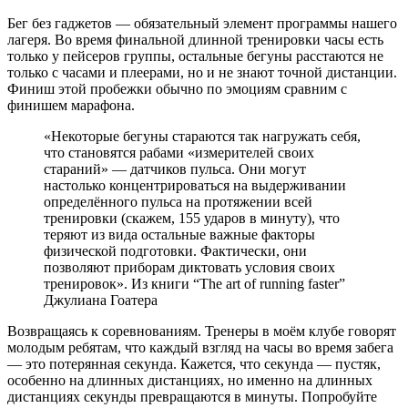
Бег без гаджетов — обязательный элемент программы нашего
лагеря. Во время финальной длинной тренировки часы есть
только у пейсеров группы, остальные бегуны расстаются не
только с часами и плеерами, но и не знают точной дистанции.
Финиш этой пробежки обычно по эмоциям сравним с
финишем марафона.
«Некоторые бегуны стараются так нагружать себя,
что становятся рабами «измерителей своих
стараний» — датчиков пульса. Они могут
настолько концентрироваться на выдерживании
определённого пульса на протяжении всей
тренировки (скажем, 155 ударов в минуту), что
теряют из вида остальные важные факторы
физической подготовки. Фактически, они
позволяют приборам диктовать условия своих
тренировок». Из книги “The art of running faster”
Джулиана Гоатера
Возвращаясь к соревнованиям. Тренеры в моём клубе говорят
молодым ребятам, что каждый взгляд на часы во время забега
— это потерянная секунда. Кажется, что секунда — пустяк,
особенно на длинных дистанциях, но именно на длинных
дистанциях секунды превращаются в минуты. Попробуйте