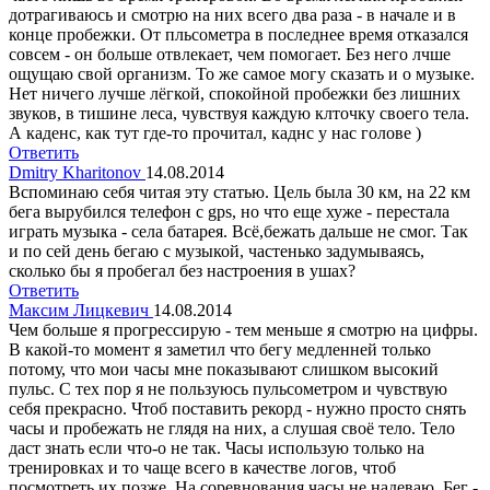
дотрагиваюсь и смотрю на них всего два раза - в начале и в
конце пробежки. От пльсометра в последнее время отказался
совсем - он больше отвлекает, чем помогает. Без него лчше
ощущаю свой организм. То же самое могу сказать и о музыке.
Нет ничего лучше лёгкой, спокойной пробежки без лишних
звуков, в тишине леса, чувствуя каждую клточку своего тела.
А каденс, как тут где-то прочитал, каднс у нас голове )
Ответить
Dmitry Kharitonov
14.08.2014
Вспоминаю себя читая эту статью. Цель была 30 км, на 22 км
бега вырубился телефон с gps, но что еще хуже - перестала
играть музыка - села батарея. Всё,бежать дальше не смог. Так
и по сей день бегаю с музыкой, частенько задумываясь,
сколько бы я пробегал без настроения в ушах?
Ответить
Максим Лицкевич
14.08.2014
Чем больше я прогрессирую - тем меньше я смотрю на цифры.
В какой-то момент я заметил что бегу медленней только
потому, что мои часы мне показывают слишком высокий
пульс. С тех пор я не пользуюсь пульсометром и чувствую
себя прекрасно. Чтоб поставить рекорд - нужно просто снять
часы и пробежать не глядя на них, а слушая своё тело. Тело
даст знать если что-о не так. Часы использую только на
тренировках и то чаще всего в качестве логов, чтоб
посмотреть их позже. На соревнования часы не надеваю. Бег -