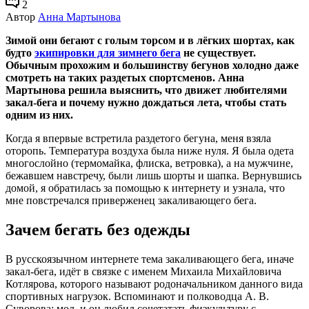
2
Автор
Анна Мартынова
Зимой они бегают с голым торсом и в лёгких шортах, как
будто
экипировки для зимнего бега
не существует.
Обычным прохожим и большинству бегунов холодно даже
смотреть на таких раздетых спортсменов. Анна
Мартынова решила выяснить, что движет любителями
закал-бега и почему нужно дождаться лета, чтобы стать
одним из них.
Когда я впервые встретила раздетого бегуна, меня взяла
оторопь. Температура воздуха была ниже нуля. Я была одета
многослойно (термомайка, флиска, ветровка), а на мужчине,
бежавшем навстречу, были лишь шорты и шапка. Вернувшись
домой, я обратилась за помощью к интернету и узнала, что
мне повстречался приверженец закаливающего бега.
Зачем бегать без одежды
В русскоязычном интернете тема закаливающего бега, иначе
закал-бега, идёт в связке с именем Михаила Михайловича
Котлярова, которого называют родоначальником данного вида
спортивных нагрузок. Вспоминают и полководца А. В.
Суворова: мол, и он любил сочетатать физкультуру с