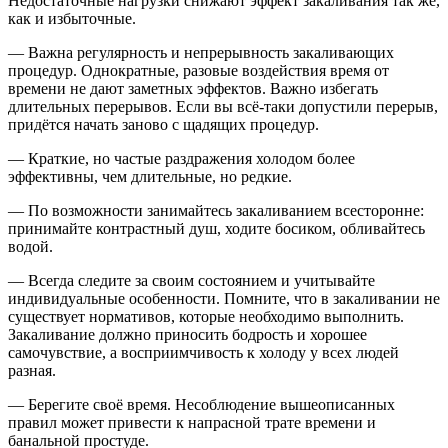
Недостаточные нагрузки снижают эффект закаливания так же,
как и избыточные.
— Важна регулярность и непрерывность закаливающих
процедур. Однократные, разовые воздействия время от
времени не дают заметных эффектов. Важно избегать
длительных перерывов. Если вы всё-таки допустили перерыв,
придётся начать заново с щадящих процедур.
— Краткие, но частые раздражения холодом более
эффективны, чем длительные, но редкие.
— По возможности занимайтесь закаливанием всесторонне:
принимайте контрастный душ, ходите босиком, обливайтесь
водой.
— Всегда следите за своим состоянием и учитывайте
индивидуальные особенности. Помните, что в закаливании не
существует нормативов, которые необходимо выполнить.
Закаливание должно приносить бодрость и хорошее
самочувствие, а восприимчивость к холоду у всех людей
разная.
— Берегите своё время. Несоблюдение вышеописанных
правил может привести к напрасной трате времени и
банальной простуде.