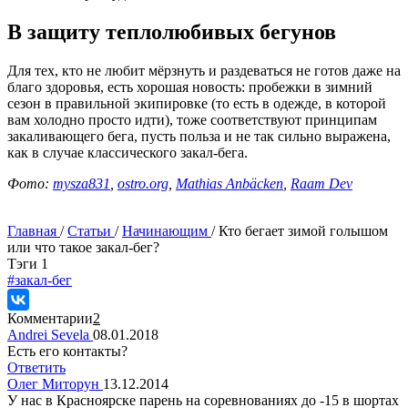
В защиту теплолюбивых бегунов
Для тех, кто не любит мёрзнуть и раздеваться не готов даже на
благо здоровья, есть хорошая новость: пробежки в зимний
сезон в правильной экипировке (то есть в одежде, в которой
вам холодно просто идти), тоже соответствуют принципам
закаливающего бега, пусть польза и не так сильно выражена,
как в случае классического закал-бега.
Фото:
mysza831
,
ostro.org
,
Mathias Anbäcken
,
Raam Dev
Главная
/
Статьи
/
Начинающим
/
Кто бегает зимой голышом
или что такое закал-бег?
Tэги
1
#закал-бег
Комментарии
2
Andrei Sevela
08.01.2018
Есть его контакты?
Ответить
Олег Миторун
13.12.2014
У нас в Красноярске парень на соревнованиях до -15 в шортах