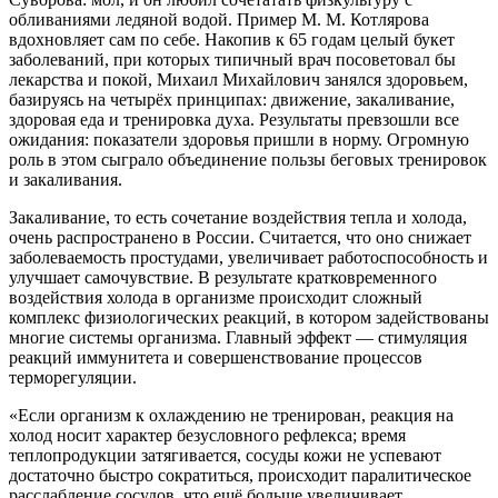
обливаниями ледяной водой. Пример М. М. Котлярова
вдохновляет сам по себе. Накопив к 65 годам целый букет
заболеваний, при которых типичный врач посоветовал бы
лекарства и покой, Михаил Михайлович занялся здоровьем,
базируясь на четырёх принципах: движение, закаливание,
здоровая еда и тренировка духа. Результаты превзошли все
ожидания: показатели здоровья пришли в норму. Огромную
роль в этом сыграло объединение пользы беговых тренировок
и закаливания.
Закаливание, то есть сочетание воздействия тепла и холода,
очень распространено в России. Считается, что оно снижает
заболеваемость простудами, увеличивает работоспособность и
улучшает самочувствие. В результате кратковременного
воздействия холода в организме происходит сложный
комплекс физиологических реакций, в котором задействованы
многие системы организма. Главный эффект — стимуляция
реакций иммунитета и совершенствование процессов
терморегуляции.
«Если организм к охлаждению не тренирован, реакция на
холод носит характер безусловного рефлекса; время
теплопродукции затягивается, сосуды кожи не успевают
достаточно быстро сократиться, происходит паралитическое
расслабление сосудов, что ещё больше увеличивает