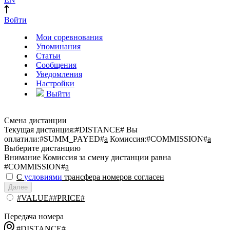
Войти
Мои соревнования
Упоминания
Статьи
Сообщения
Уведомления
Настройки
Выйти
Смена дистанции
Текущая дистанция:
#DISTANCE#
Вы
оплатили:
#SUMM_PAYED#
a
Комиссия:
#COMMISSION#
a
Выберите дистанцию
Внимание
Комиссия за смену дистанции равна
#COMMISSION#
a
С
условиями
трансфера номеров согласен
Далее
#VALUE##PRICE#
Передача номера
#DISTANCE#