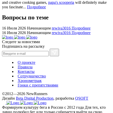
bvlgari
and creative cooking games,
papa's scooperia
will definitely make
you fascinate...
Подробнее
watches
+maserati
Вопросы по теме
online
for
16 Июля 2026
Начинающим
rewiva3016
Подробнее
cheap
16 Июля 2026
Начинающим
rewiva3016
Подробнее
sale.
https://ylfactoryrolex.com/
Следите за новостями
hilarity
Подпишись на рассылку
exceptional
method.
О проекте
www.yvessaintlaurent.to
Правила
with
Контакты
the
Сотрудничество
best
Хронометраж
prices.
Гонки с препятствиями
©2012—2026 NewRunners
Дизайн
Beta Digital Production
, разработка
QSOFT
Формируем культуру бега в России с 2012 года
Для тех, кто
давно полюбил бег или только собирается выйти на свою