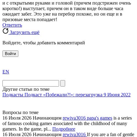
и с открытыми руками и головой (причем подстрижен очень
коротко!) выступает, причем он в таком виде больше часа
ожидает забег. Это уже на перебор похоже, но он еще и в
призовые места попадает!
Ответить
Загрузить ещё
Войдите, чтобы добавить комментарий
Войти
exact
EN
the
division
agent
Другие статьи по теме
watch
Подкасты
Подкаст «Побежали?!»: перезагрузка
9 Июня 2022
replica
showcases
Вопросы по теме
substantial
16 Июля 2026
Начинающим
rewiva3016
papa's games
is a series
areas.
of famous cooking games associated with the childhood of many
swiss
gamers. In the game, pl...
Подробнее
replica
16 Июля 2026
Начинающим
rewiva3016
If you are a fan of gentle