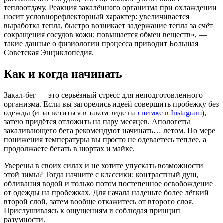
теплоотдачу. Реакция закалённого организма при охлаждении
носит условнорефлекторный характер: увеличивается
выработка тепла, быстро возникает задержание тепла за счёт
сокращения сосудов кожи; повышается обмен веществ», —
такие данные о физиологии процесса приводит Большая
Советская Энциклопедия.
Как и когда начинать
Закал-бег — это серьёзный стресс для неподготовленного
организма. Если вы загорелись идеей совершить пробежку без
одежды (и засветиться в таком виде на
снимке в Instagram
),
затею придётся отложить на пару месяцев. Апологеты
закаливающего бега рекомендуют начинать… летом. По мере
понижения температуры вы просто не одеваетесь теплее, а
продолжаете бегать в шортах и майке.
Уверены в своих силах и не хотите упускать возможности
этой зимы? Тогда начните с классики: контрастный душ,
обливания водой и только потом постепенное освобождение
от одежды на пробежках. Для начала наденьте более лёгкий
второй слой, затем вообще откажитесь от второго слоя.
Прислушиваясь к ощущениям и соблюдая принцип
разумности.