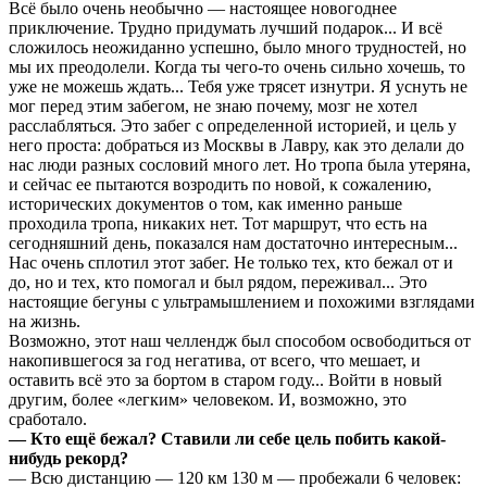
Всё было очень необычно — настоящее новогоднее
приключение. Трудно придумать лучший подарок... И всё
сложилось неожиданно успешно, было много трудностей, но
мы их преодолели. Когда ты чего-то очень сильно хочешь, то
уже не можешь ждать... Тебя уже трясет изнутри. Я уснуть не
мог перед этим забегом, не знаю почему, мозг не хотел
расслабляться. Это забег с определенной историей, и цель у
него проста: добраться из Москвы в Лавру, как это делали до
нас люди разных сословий много лет. Но тропа была утеряна,
и сейчас ее пытаются возродить по новой, к сожалению,
исторических документов о том, как именно раньше
проходила тропа, никаких нет. Тот маршрут, что есть на
сегодняшний день, показался нам достаточно интересным...
Нас очень сплотил этот забег. Не только тех, кто бежал от и
до, но и тех, кто помогал и был рядом, переживал... Это
настоящие бегуны с ультрамышлением и похожими взглядами
на жизнь.
Возможно, этот наш челлендж был способом освободиться от
накопившегося за год негатива, от всего, что мешает, и
оставить всё это за бортом в старом году... Войти в новый
другим, более «легким» человеком. И, возможно, это
сработало.
— Кто ещё бежал? Ставили ли себе цель побить какой-
нибудь рекорд?
— Всю дистанцию — 120 км 130 м — пробежали 6 человек: