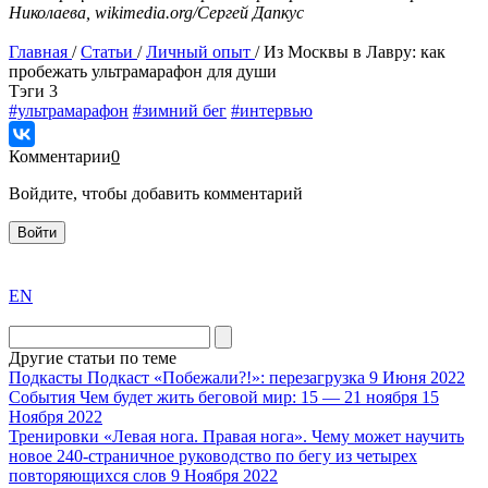
Николаева, wikimedia.org/Сергей Дапкус
Главная
/
Статьи
/
Личный опыт
/
Из Москвы в Лавру: как
пробежать ультрамарафон для души
Tэги
3
#ультрамарафон
#зимний бег
#интервью
Комментарии
0
Войдите, чтобы добавить комментарий
Войти
exact
EN
the
division
agent
Другие статьи по теме
watch
Подкасты
Подкаст «Побежали?!»: перезагрузка
9 Июня 2022
replica
События
Чем будет жить беговой мир: 15 — 21 ноября
15
Ноября 2022
showcases
Тренировки
«Левая нога. Правая нога». Чему может научить
substantial
новое 240-страничное руководство по бегу из четырех
areas.
повторяющихся слов
9 Ноября 2022