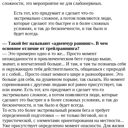
сложности, это мероприятие не для слабонервных.
Есть тот, кто придумает и сделает что-то
экстремально сложное, а потом появляются люди,
которые сделают это быстрее и в более сложных
условиях, и так до бесконечности, и так было и
будет всегда.
— Такой бег называют «адвенчур раннинг». В чем
основное отличие от трейлраннинга?
— Это примерно одно и то же... Просто момент
неожиданности в приключенческом беге гораздо выше,
значит, и впечатлений больше... И там, и там ты познаешь себя
и окружающую тебя действительность, общаешься с природой
и с собой... Просто охват немного шире и разнообразнее. Это
больше для себя, на душевном порыве, так сказать. Но момент
соревнования с другими людьми всё равно присутствует, так
или иначе. Есть тот, кто придумает и сделает что-то
экстремально сложное, а потом появляются люди, которые
сделают это быстрее и в более сложных условиях, и так до
бесконечности, и так было и будет всегда.
То есть это более экстремальный режим бега и требует
определенной подготовки — не только беговой, но и
туристической, с элементами ориентирования на местности...
Уже присутствует определенно момент опасности. Для жизни