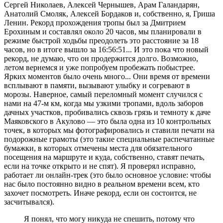
Сергей Николаев, Алексей Чернышев, Арам Галандарян,
Анатолий Смоляк, Алексей Бордаков и, собственно, я, Гриша
Ленин. Рекорд прохождения тропы был за Дмитрием
Ерохиным и составлял около 20 часов, мы планировали в
режиме быстрой ходьбы преодолеть это расстояние за 18
часов, но в итоге вышло за 16:56:51... И это пока что новый
рекорд, не думаю, что он продержится долго. Возможно,
летом вернемся и уже попробуем пробежать побыстрее.
Ярких моментов было очень много... Они время от времени
всплывают в памяти, вызывают улыбку и согревают в
морозы. Наверное, самый переломный момент случился с
нами на 47-м км, когда мы узкими тропами, вдоль заборов
дачных участков, пробивались сквозь грязь и темноту к даче
Маяковского в Акулово — это была одна из 10 контрольных
точек, в которых мы фотографировались и ставили печати на
подорожные грамоты (это такие специальные распечатанные
бумажки, в которых отмечены места для обязательного
посещения на маршруте и куда, собственно, ставят печать,
если на точке открыто и не спят). Я проверял исправно,
работает ли онлайн-трек (это было основное условие: чтобы
нас было постоянно видно в реальном времени всем, кто
захочет посмотреть. Иначе рекорд, если он состоится, не
засчитывался).
Я понял, что могу никуда не спешить, потому что