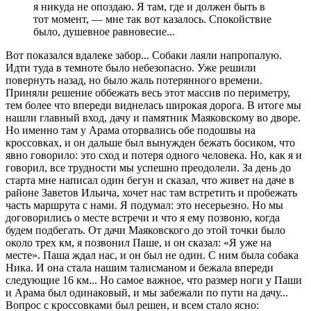
я никуда не опоздаю. Я там, где и должен быть в
тот момент, — мне так вот казалось. Спокойствие
было, душевное равновесие...
Вот показался вдалеке забор... Собаки лаяли напропалую.
Идти туда в темноте было небезопасно. Уже решили
повернуть назад, но было жаль потерянного времени.
Приняли решение оббежать весь этот массив по периметру,
тем более что впереди виднелась широкая дорога. В итоге мы
нашли главный вход, дачу и памятник Маяковскому во дворе.
Но именно там у Арама оторвались обе подошвы на
кроссовках, и он дальше был вынужден бежать босиком, что
явно говорило: это сход и потеря одного человека. Но, как я и
говорил, все трудности мы успешно преодолели. За день до
старта мне написал один бегун и сказал, что живет на даче в
районе Заветов Ильича, хочет нас там встретить и пробежать
часть маршрута с нами. Я подумал: это несерьезно. Но мы
договорились о месте встречи и что я ему позвоню, когда
будем подбегать. От дачи Маяковского до этой точки было
около трех км, я позвонил Паше, и он сказал: «Я уже на
месте». Паша ждал нас, и он был не один. С ним была собака
Ника. И она стала нашим талисманом и бежала впереди
следующие 16 км... Но самое важное, что размер ноги у Паши
и Арама был одинаковый, и мы забежали по пути на дачу...
Вопрос с кроссовками был решен, и всем стало ясно: