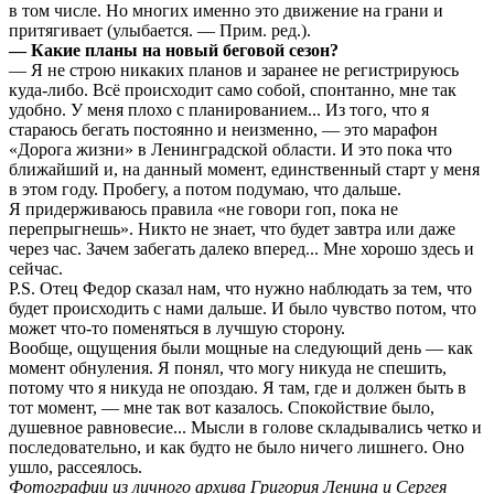
в том числе. Но многих именно это движение на грани и
притягивает (улыбается. — Прим. ред.).
— Какие планы на новый беговой сезон?
— Я не строю никаких планов и заранее не регистрируюсь
куда-либо. Всё происходит само собой, спонтанно, мне так
удобно. У меня плохо с планированием... Из того, что я
стараюсь бегать постоянно и неизменно, — это марафон
«Дорога жизни» в Ленинградской области. И это пока что
ближайший и, на данный момент, единственный старт у меня
в этом году. Пробегу, а потом подумаю, что дальше.
Я придерживаюсь правила «не говори гоп, пока не
перепрыгнешь». Никто не знает, что будет завтра или даже
через час. Зачем забегать далеко вперед... Мне хорошо здесь и
сейчас.
P.S. Отец Федор сказал нам, что нужно наблюдать за тем, что
будет происходить с нами дальше. И было чувство потом, что
может что-то поменяться в лучшую сторону.
Вообще, ощущения были мощные на следующий день — как
момент обнуления. Я понял, что могу никуда не спешить,
потому что я никуда не опоздаю. Я там, где и должен быть в
тот момент, — мне так вот казалось. Спокойствие было,
душевное равновесие... Мысли в голове складывались четко и
последовательно, и как будто не было ничего лишнего. Оно
ушло, рассеялось.
Фотографии из личного архива Григория Ленина и Сергея