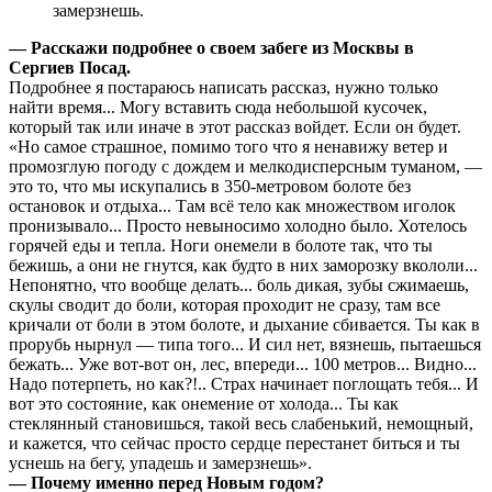
замерзнешь.
— Расскажи подробнее о своем забеге из Москвы в
Сергиев Посад.
Подробнее я постараюсь написать рассказ, нужно только
найти время... Могу вставить сюда небольшой кусочек,
который так или иначе в этот рассказ войдет. Если он будет.
«Но самое страшное, помимо того что я ненавижу ветер и
промозглую погоду с дождем и мелкодисперсным туманом, —
это то, что мы искупались в 350-метровом болоте без
остановок и отдыха... Там всё тело как множеством иголок
пронизывало... Просто невыносимо холодно было. Хотелось
горячей еды и тепла. Ноги онемели в болоте так, что ты
бежишь, а они не гнутся, как будто в них заморозку вкололи...
Непонятно, что вообще делать... боль дикая, зубы сжимаешь,
скулы сводит до боли, которая проходит не сразу, там все
кричали от боли в этом болоте, и дыхание сбивается. Ты как в
прорубь нырнул — типа того... И сил нет, вязнешь, пытаешься
бежать... Уже вот-вот он, лес, впереди... 100 метров... Видно...
Надо потерпеть, но как?!.. Страх начинает поглощать тебя... И
вот это состояние, как онемение от холода... Ты как
стеклянный становишься, такой весь слабенький, немощный,
и кажется, что сейчас просто сердце перестанет биться и ты
уснешь на бегу, упадешь и замерзнешь».
— Почему именно перед Новым годом?