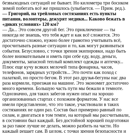
безвыходных ситуаций не бывает. Но километра три босиком
зимой побегать всё же пришлось (улыбается. — Прим. ред.).
— Григорий, на трейловых состязаниях есть пункты
питания, волонтеры, дежурят медики... Каково бежать в
«диких условиях» 120 км?
— Да... Это совсем другой бег. Это приключение — ты
никогда не знаешь, что тебя ждет и как всё сложится. Это
достаточно сложно, нужно более грамотно учитывать всё,
просчитывать разные ситуации и то, как могут развиваться
события. Безусловно, с точки зрения экипировки, надо быть
более внимательным и иметь при себе еду, воду, деньги,
документы, запасной теплый комплект одежды и аптечку...
Плюс еще кучу всяких мелочей типа фонарика, часов,
телефонов, зарядных устройств... Это почти как поход с
палаткой, но просто бегом. В этот раз друзья-бегуны нас два
раза кормили, приезжая на машине. Это экономит достаточно
много времени. Большую часть пути мы бежали в темноте.
Однозначно, для таких забегов нужен опыт на хорошо
организованных стартах с похожим форматом. У нас все
имели представление, что это такое, участвовали в таких
состязаниях не один раз. Состав был примерно равный по
силам, и двигаться в том темпе, на который мы рассчитывали,
в состоянии был каждый. Без достойной хорошей подготовки
за раз такое лучше не делать, можно разбить на части. Но
каждый решает сам. В целом, с точки зрения безопасности и