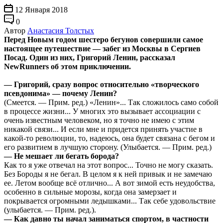
12 Января 2018
0
Автор
Анастасия Толстых
Перед Новым годом шестеро бегунов совершили самое
настоящее путешествие — забег из Москвы в Сергиев
Посад. Один из них, Григорий Ленин, рассказал
NewRunners об этом приключении.
— Григорий, сразу вопрос относительно «творческого
псевдонима» — почему Ленин?
(Смеется. — Прим. ред.) «Ленин»... Так сложилось само собой
в процессе жизни... У многих это вызывает ассоциации с
очень известным человеком, но я точно не имею с этим
никакой связи... И если мне и придется принять участие в
какой-то революции, то, надеюсь, она будет связана с бегом и
его развитием в лучшую сторону. (Улыбается. — Прим. ред.)
— Не мешает ли бегать борода?
Как то я уже отвечал на этот вопрос... Точно не могу сказать.
Без Бороды я не бегал. В целом я к ней привык и не замечаю
ее. Летом вообще всё отлично... А вот зимой есть неудобства,
особенно в сильные морозы, когда она замерзает и
покрывается огромными ледышками... Так себе удовольствие
(улыбается. — Прим. ред.).
— Как давно ты начал заниматься спортом, в частности