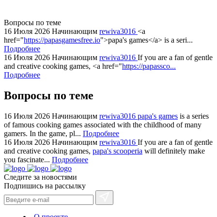
swiss
replica
bvlgari
Вопросы по теме
16 Июля 2026
Начинающим
rewiva3016
<a
watches
href="
https://papasgamesfree.io
">papa's games</a> is a seri...
+maserati
Подробнее
online
16 Июля 2026
Начинающим
rewiva3016
If you are a fan of gentle
for
and creative cooking games, <a href="
https://papassco...
Подробнее
cheap
sale.
Вопросы по теме
https://ylfactoryrolex.com/
hilarity
16 Июля 2026
Начинающим
rewiva3016
papa's games
is a series
exceptional
of famous cooking games associated with the childhood of many
method.
gamers. In the game, pl...
Подробнее
www.yvessaintlaurent.to
16 Июля 2026
Начинающим
rewiva3016
If you are a fan of gentle
with
and creative cooking games,
papa's scooperia
will definitely make
you fascinate...
Подробнее
the
best
Следите за новостями
prices.
Подпишись на рассылку
О проекте