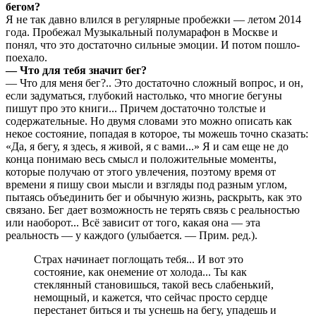
бегом?
Я не так давно влился в регулярные пробежки — летом 2014
года. Пробежал Музыкальный полумарафон в Москве и
понял, что это достаточно сильные эмоции. И потом пошло-
поехало.
— Что для тебя значит бег?
— Что для меня бег?.. Это достаточно сложный вопрос, и он,
если задуматься, глубокий настолько, что многие бегуны
пишут про это книги... Причем достаточно толстые и
содержательные. Но двумя словами это можно описать как
некое состояние, попадая в которое, ты можешь точно сказать:
«Да, я бегу, я здесь, я живой, я с вами...» Я и сам еще не до
конца понимаю весь смысл и положительные моменты,
которые получаю от этого увлечения, поэтому время от
времени я пишу свои мысли и взгляды под разным углом,
пытаясь объединить бег и обычную жизнь, раскрыть, как это
связано. Бег дает возможность не терять связь с реальностью
или наоборот... Всё зависит от того, какая она — эта
реальность — у каждого (улыбается. — Прим. ред.).
Страх начинает поглощать тебя... И вот это
состояние, как онемение от холода... Ты как
стеклянный становишься, такой весь слабенький,
немощный, и кажется, что сейчас просто сердце
перестанет биться и ты уснешь на бегу, упадешь и