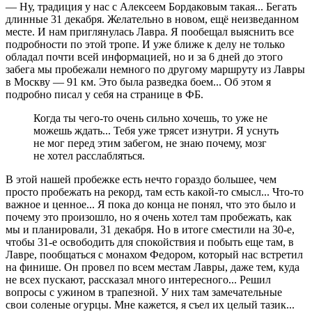
— Ну, традиция у нас с Алексеем Бордаковым такая... Бегать
длинные 31 декабря. Желательно в новом, ещё неизведанном
месте. И нам приглянулась Лавра. Я пообещал выяснить все
подробности по этой тропе. И уже ближе к делу не только
обладал почти всей информацией, но и за 6 дней до этого
забега мы пробежали немного по другому маршруту из Лавры
в Москву — 91 км. Это была разведка боем... Об этом я
подробно писал у себя на странице в ФБ.
Когда ты чего-то очень сильно хочешь, то уже не
можешь ждать... Тебя уже трясет изнутри. Я уснуть
не мог перед этим забегом, не знаю почему, мозг
не хотел расслабляться.
В этой нашей пробежке есть нечто гораздо большее, чем
просто пробежать на рекорд, там есть какой-то смысл... Что-то
важное и ценное... Я пока до конца не понял, что это было и
почему это произошло, но я очень хотел там пробежать, как
мы и планировали, 31 декабря. Но в итоге сместили на 30-е,
чтобы 31-е освободить для спокойствия и побыть еще там, в
Лавре, пообщаться с монахом Федором, который нас встретил
на финише. Он провел по всем местам Лавры, даже тем, куда
не всех пускают, рассказал много интересного... Решил
вопросы с ужином в трапезной. У них там замечательные
свои соленые огурцы. Мне кажется, я съел их целый тазик...