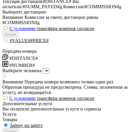
Текущая дистанция:
#DISTANCE#
Вы
оплатили:
#SUMM_PAYED#
a
Комиссия:
#COMMISSION#
a
Выберите дистанцию
Внимание
Комиссия за смену дистанции равна
#COMMISSION#
a
С
условиями
трансфера номеров согласен
Далее
#VALUE##PRICE#
Передача номера
#DISTANCE#
#NUMBER#
Выберите человека
Внимание
Передача номера возможно только один раз.
Обратная процедура не предусмотрена. Сумма, оплаченная за
услугу, не возвращается.
С
условиями
трансфера номеров согласен
Дополнительные услуги
Вы оплатили дополнительные услуги и сервисы
Услуги
Товары
Заберу на забеге
Готово