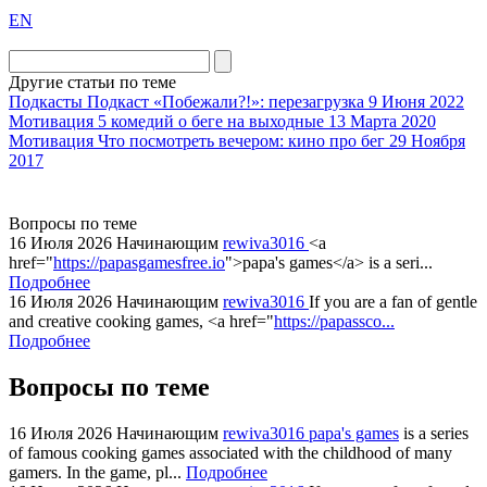
exact
EN
the
division
agent
Другие статьи по теме
watch
Подкасты
Подкаст «Побежали?!»: перезагрузка
9 Июня 2022
replica
Мотивация
5 комедий о беге на выходные
13 Марта 2020
Мотивация
Что посмотреть вечером: кино про бег
29 Ноября
showcases
2017
substantial
areas.
swiss
Вопросы по теме
replica
16 Июля 2026
Начинающим
rewiva3016
<a
bvlgari
href="
https://papasgamesfree.io
">papa's games</a> is a seri...
Подробнее
watches
16 Июля 2026
Начинающим
rewiva3016
If you are a fan of gentle
+maserati
and creative cooking games, <a href="
https://papassco...
online
Подробнее
for
cheap
Вопросы по теме
sale.
https://ylfactoryrolex.com/
16 Июля 2026
Начинающим
rewiva3016
papa's games
is a series
hilarity
of famous cooking games associated with the childhood of many
gamers. In the game, pl...
Подробнее
exceptional