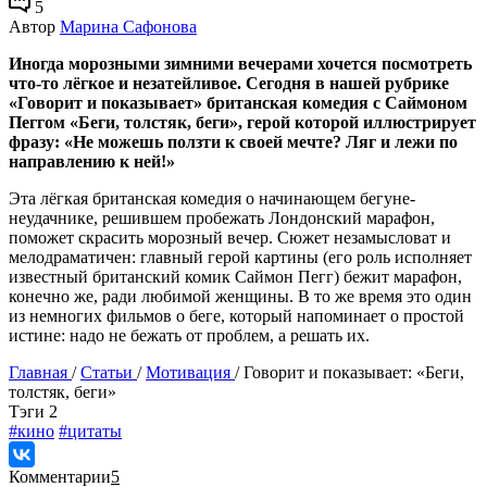
5
Автор
Марина Сафонова
Иногда морозными зимними вечерами хочется посмотреть
что-то лёгкое и незатейливое. Сегодня в нашей рубрике
«Говорит и показывает» британская комедия с Саймоном
Пеггом «Беги, толстяк, беги», герой которой иллюстрирует
фразу: «Не можешь ползти к своей мечте? Ляг и лежи по
направлению к ней!»
Эта лёгкая британская комедия о начинающем бегуне-
неудачнике, решившем пробежать Лондонский марафон,
поможет скрасить морозный вечер. Сюжет незамысловат и
мелодраматичен: главный герой картины (его роль исполняет
известный британский комик Саймон Пегг) бежит марафон,
конечно же, ради любимой женщины. В то же время это один
из немногих фильмов о беге, который напоминает о простой
истине: надо не бежать от проблем, а решать их.
Главная
/
Статьи
/
Мотивация
/
Говорит и показывает: «Беги,
толстяк, беги»
Tэги
2
#кино
#цитаты
Комментарии
5