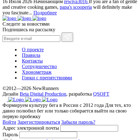
16 Июля 2026
Начинающим
rewiva3016
If you are a fan of gentle
method.
and creative cooking games,
papa's scooperia
will definitely make
www.yvessaintlaurent.to
you fascinate...
Подробнее
with
Следите за новостями
the
Подпишись на рассылку
best
prices.
О проекте
Правила
Контакты
Сотрудничество
Хронометраж
Гонки с препятствиями
©2012—2026 NewRunners
Дизайн
Beta Digital Production
, разработка
QSOFT
Формируем культуру бега в России с 2012 года
Для тех, кто
давно полюбил бег или только собирается выйти на свою
первую пробежку
Войти
Зарегистрироваться
Забыли пароль?
Адрес электронной почты
Пароль