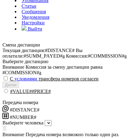
Упоминания
Статьи
Сообщения
Уведомления
Настройки
Выйти
Смена дистанции
Текущая дистанция:
#DISTANCE#
Вы
оплатили:
#SUMM_PAYED#
a
Комиссия:
#COMMISSION#
a
Выберите дистанцию
Внимание
Комиссия за смену дистанции равна
#COMMISSION#
a
С
условиями
трансфера номеров согласен
Далее
#VALUE##PRICE#
Передача номера
#DISTANCE#
#NUMBER#
Выберите человека
Внимание
Передача номера возможно только один раз.