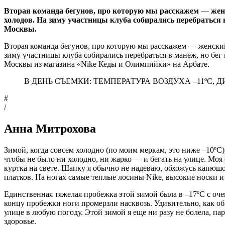
Вторая команда бегунов, про которую мы расскажем — женск
холодов. На зиму участницы клуба собирались перебраться 
Москвы.
Вторая команда бегунов, про которую мы расскажем — женский 
зиму участницы клуба собирались перебраться в манеж, но бе
Москвы из магазина «Nike Кеды и Олимпийки» на Арбате.
В ДЕНЬ СЪЕМКИ: ТЕМПЕРАТУРА ВОЗДУХА –11ºC, 
#
/
Анна Митрохова
Зимой, когда совсем холодно (по моим меркам, это ниже –10ºC)
чтобы не было ни холодно, ни жарко — и бегать на улице. Моя о
куртка на свете. Шапку я обычно не надеваю, обхожусь капюшон
платков. На ногах самые теплые лосины Nike, высокие носки и N
Единственная тяжелая пробежка этой зимой была в –17ºC с оче
концу пробежки ноги промерзли насквозь. Удивительно, как обыч
улице в любую погоду. Этой зимой я еще ни разу не болела, пар
здоровье.