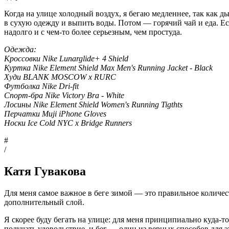
Когда на улице холодный воздух, я бегаю медленнее, так как д
в сухую одежду и выпить воды. Потом — горячий чай и еда. Есл
надолго и с чем-то более серьезным, чем простуда.
Одежда:
Кроссовки Nike Lunarglide+ 4 Shield
Куртка Nike Element Shield Max Men's Running Jacket - Black
Худи BLANK MOSCOW x RURC
Футболка Nike Dri-fit
Спорт-бра Nike Victory Bra - White
Лосины Nike Element Shield Women's Running Tigthts
Перчатки Muji iPhone Gloves
Носки Ice Cold NYC x Bridge Runners
#
/
Катя Гувакова
Для меня самое важное в беге зимой — это правильное количе
дополнительный слой.
Я скорее буду бегать на улице: для меня принципиально куда-т
получать удовольствие, и бег — один из верных способов для э