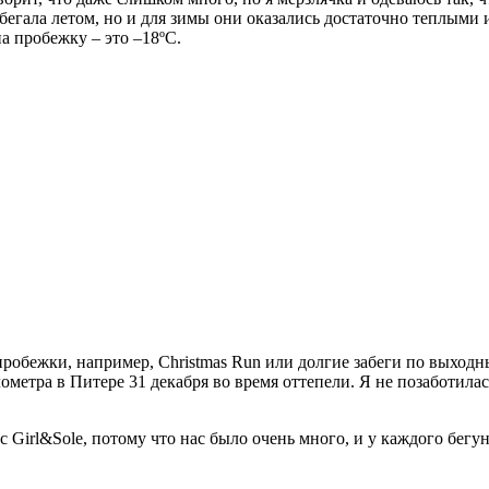
я бегала летом, но и для зимы они оказались достаточно теплыми 
а пробежку – это –18ºC.
пробежки, например, Christmas Run или долгие забеги по выход
лометра в Питере 31 декабря во время оттепели. Я не позаботила
 Girl&Sole, потому что нас было очень много, и у каждого бегу