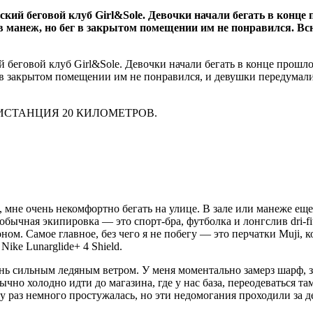
ий беговой клуб Girl&Sole. Девочки начали бегать в конце 
в манеж, но бег в закрытом помещении им не понравился. Вс
беговой клуб Girl&Sole. Девочки начали бегать в конце прошло
г в закрытом помещении им не понравился, и девушки передумал
ДИСТАНЦИЯ 20 КИЛОМЕТРОВ.
, мне очень некомфортно бегать на улице. В зале или манеже еще
бычная экипировка — это спорт-бра, футболка и лонгслив dri-fit
ом. Самое главное, без чего я не побегу — это перчатки Muji, 
ike Lunarglide+ 4 Shield.
нь сильным ледяным ветром. У меня моментально замерз шарф, з
но холодно идти до магазина, где у нас база, переодеваться там
у раз немного простужалась, но эти недомогания проходили за ден