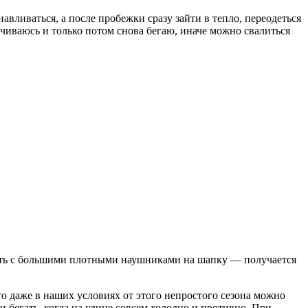
авливаться, а после пробежки сразу зайти в тепло, переодеться
ечиваюсь и только потом снова бегаю, иначе можно свалиться
егать с большими плотными наушниками на шапку — получается
что даже в наших условиях от этого непростого сезона можно
 бегать, когда на улице совсем холодно и противно. При