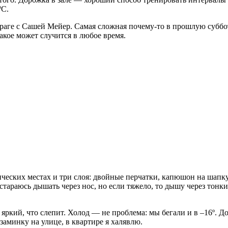
ºC.
Праге с Сашей Мейер. Самая сложная почему-то в прошлую суббо
 такое может случится в любое время.
гических местах и три слоя: двойные перчатки, капюшон на шапку
стараюсь дышать через нос, но если тяжело, то дышу через тонк
 яркий, что слепит. Холод — не проблема: мы бегали и в –16º. Д
заминку на улице, в квартире я халявлю.