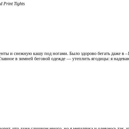
 Print Tights
енты и снежную кашу под ногами. Было здорово бегать даже в –1
лавное в зимней беговой одежде — утеплить ягодицы: я надеваю 
орит, что даже слишком много, но я мерзлячка и одеваюсь так, 