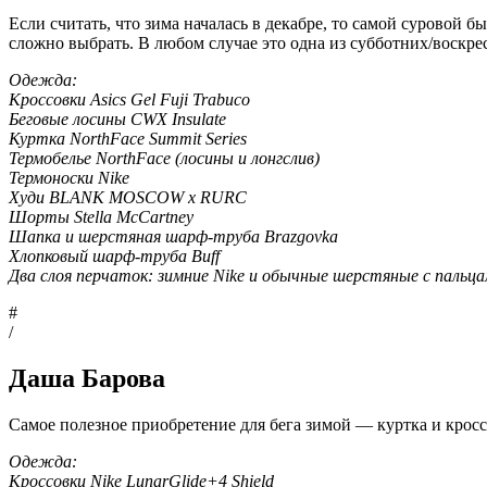
Если считать, что зима началась в декабре, то самой суровой 
сложно выбрать. В любом случае это одна из субботних/воскрес
Одежда:
Кроссовки Asics Gel Fuji Trabuco
Беговые лосины CWX Insulate
Куртка NorthFace Summit Series
Термобелье NorthFace (лосины и лонгслив)
Термоноски Nike
Худи BLANK MOSCOW x RURC
Шорты Stella McCartney
Шапка и шерстяная шарф-труба Brazgovka
Хлопковый шарф-труба Buff
Два слоя перчаток: зимние Nike и обычные шерстяные с пальца
#
/
Даша Барова
Самое полезное приобретение для бега зимой — куртка и кроссо
Одежда:
Кроссовки Nike LunarGlide+4 Shield