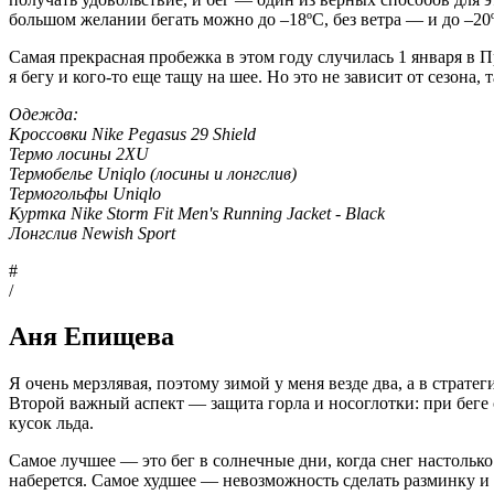
большом желании бегать можно до –18ºC, без ветра — и до –20
Самая прекрасная пробежка в этом году случилась 1 января в 
я бегу и кого-то еще тащу на шее. Но это не зависит от сезона,
Одежда:
Кроссовки Nike Pegasus 29 Shield
Термо лосины 2XU
Термобелье Uniqlo (лосины и лонгслив)
Термогольфы Uniqlo
Куртка Nike Storm Fit Men's Running Jacket - Black
Лонгслив Newish Sport
#
/
Аня Епищева
Я очень мерзлявая, поэтому зимой у меня везде два, а в страте
Второй важный аспект — защита горла и носоглотки: при беге 
кусок льда.
Самое лучшее — это бег в солнечные дни, когда снег настолько
наберется. Самое худшее — невозможность сделать разминку и 