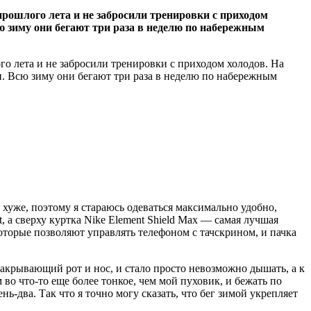
прошлого лета и не забросили тренировки с приходом
ю зиму они бегают три раза в неделю по набережным
го лета и не забросили тренировки с приходом холодов. На
и. Всю зиму они бегают три раза в неделю по набережным
 хуже, поэтому я стараюсь одеваться максимально удобно,
, а сверху куртка Nike Element Shield Max — самая лучшая
которые позволяют управлять телефоном с тачскрином, и пачка
акрывающий рот и нос, и стало просто невозможно дышать, а к
 во что-то еще более тонкое, чем мой пуховик, и бежать по
ь-два. Так что я точно могу сказать, что бег зимой укрепляет