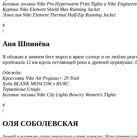
Беговые лосины Nike Pro Hyperwarm Print Tights и Nike Engineered
Куртка Nike Element Shield Max Running Jacket
Лонгслив Nike Element Thermal Half-Zip Running Jacket
#
/
Аня Шпинёва
Я обожаю в зимнем беге мороз и яркое солнце и не люблю реаг
пробежала 12 км вдоль петляющей реки к древней церквушке. Г
Одежда:
Кроссовки Nike Air Pegasus+ 29 Trail
Худи BLANK MOSCOW x RURC
Термобелье Uniqlo
Беговые лосины Nike City Lights Bowery Women's TIghts
#
/
ОЛЯ СОБОЛЕВСКАЯ
Зимой я надеваю сразу несколько слоев одежды. Наш тренер гов