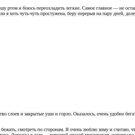
ышу ртом и боюсь переохладить легкие. Самое главное — не остан
и я хоть чуть-чуть простужена, беру перерыв на пару дней, дол
ство слоев и закрытые уши и горло. Оказалось, очень удобно б
о бежать, смотреть по сторонам. Я очень люблю зиму и считаю, 
того. Дорожка в зале — хороший способ тренировать интервалы и