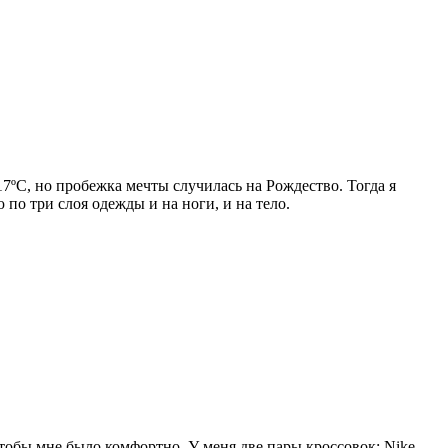
7ºC, но пробежка мечты случилась на Рождество. Тогда я
по три слоя одежды и на ноги, и на тело.
чтобы мне было комфортно. У меня две пары кроссовок: Nike