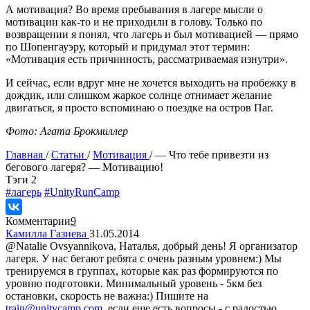
А мотивация? Во время пребывания в лагере мысли о
мотивации как-то и не приходили в голову. Только по
возвращении я понял, что лагерь и был мотивацией — прямо
по Шопенгауэру, который и придумал этот термин:
«Мотивация есть причинность, рассматриваемая изнутри».
И сейчас, если вдруг мне не хочется выходить на пробежку в
дождик, или слишком жаркое солнце отнимает желание
двигаться, я просто вспоминаю о поездке на остров Паг.
Фото: Агата Брокмиллер
Главная
/
Статьи
/
Мотивация
/
— Что тебе привезти из
бегового лагеря? — Мотивацию!
Tэги
2
#лагерь
#UnityRunCamp
Комментарии
9
Камилла Газиева
31.05.2014
@Natalie Ovsyannikova, Наталья, добрый день! Я организатор
лагеря. У нас бегают ребята с очень разным уровнем:) Мы
тренируемся в группах, которые как раз формируются по
уровню подготовки. Минимальный уровень - 5км без
остановки, скорость не важна:) Пишите на
train@unitycamp.com
, если еще есть вопросы - с радостью