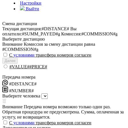
Настройки
Выйти
Смена дистанции
Текущая дистанция:
#DISTANCE#
Вы
оплатили:
#SUMM_PAYED#
a
Комиссия:
#COMMISSION#
a
Выберите дистанцию
Внимание
Комиссия за смену дистанции равна
#COMMISSION#
a
С
условиями
трансфера номеров согласен
Далее
#VALUE##PRICE#
Передача номера
#DISTANCE#
#NUMBER#
Выберите человека
Внимание
Передача номера возможно только один раз.
Обратная процедура не предусмотрена. Сумма, оплаченная за
услугу, не возвращается.
С
условиями
трансфера номеров согласен
Дополнительные услуги