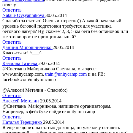
отвечу.
Ответить
Natalie Ovsyannikova
30.05.2014
Спасибо за статью! Очень интересно)) А какой начальный
уровень беговой подготовки требуется для участника
бегового лагеря? Ну, скажем 2, 3, 5 км бега без остановок или
же это вопрос не принципиальный?
Ответить
Даниил Мирошниченко
29.05.2014
Класс-сс-с-с! ^___^
Ответить
Камилла Газиева
29.05.2014
@Светлана Майорникова Светлана, мы здесь:
www.unitycamp.com,
train@unitycamp.com
и на FB:
facebook.com/unityruncamp
@Алексей Метелин - Спасибо:)
Ответить
Алексей Метелин
29.05.2014
@Светлана Майорникова, напишите организаторам.
Например, в фейсбуке найдите unity run camp
Ответить
Наталья Терещенко
29.05.2014
Я еще не дочитала статью до конца, но уже хочу оставить
комментарий — я безумно скучаю по тем дням рядом с вами!