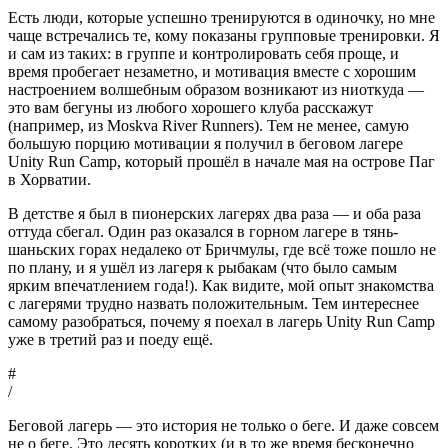
Есть люди, которые успешно тренируются в одиночку, но мне
чаще встречались те, кому показаны групповые тренировки. Я
и сам из таких: в группе и контролировать себя проще, и
время пробегает незаметно, и мотивация вместе с хорошим
настроением волшебным образом возникают из ниоткуда —
это вам бегуны из любого хорошего клуба расскажут
(например, из Moskva River Runners). Тем не менее, самую
большую порцию мотивации я получил в беговом лагере
Unity Run Camp, который прошёл в начале мая на острове Паг
в Хорватии.
В детстве я был в пионерских лагерях два раза — и оба раза
оттуда сбегал. Один раз оказался в горном лагере в тянь-
шаньских горах недалеко от Бричмулы, где всё тоже пошло не
по плану, и я ушёл из лагеря к рыбакам (что было самым
ярким впечатлением года!). Как видите, мой опыт знакомства
с лагерями трудно назвать положительным. Тем интереснее
самому разобраться, почему я поехал в лагерь Unity Run Camp
уже в третий раз и поеду ещё.
#
/
Беговой лагерь — это история не только о беге. И даже совсем
не о беге. Это десять коротких (и в то же время бесконечно