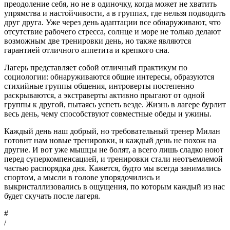
преодоление себя, но не в одиночку, когда может не хватить
упрямства и настойчивости, а в группах, где нельзя подводить
друг друга. Уже через день адаптации все обнаруживают, что
отсутствие рабочего стресса, солнце и море не только делают
возможным две тренировки день, но также являются
гарантией отличного аппетита и крепкого сна.
Лагерь представляет собой отличный практикум по
социологии: обнаруживаются общие интересы, образуются
стихийные группы общения, интроверты постепенно
раскрываются, а экстраверты активно прыгают от одной
группы к другой, пытаясь успеть везде. Жизнь в лагере бурлит
весь день, чему способствуют совместные обеды и ужины.
Каждый день наш добрый, но требовательный тренер Милан
готовит нам новые тренировки, и каждый день не похож на
другие. И вот уже мышцы не болят, а всего лишь сладко ноют
перед суперкомпенсацией, и тренировки стали неотъемлемой
частью распорядка дня. Кажется, будто мы всегда занимались
спортом, а мысли в голове упорядочились и
выкристаллизовались в ощущения, по которым каждый из нас
будет скучать после лагеря.
#
/