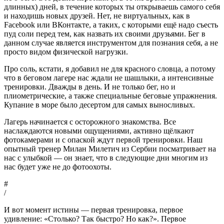
длинных) дней, в течение которых ты открываешь самого себя
и находишь новых друзей. Нет, не виртуальных, как в
Facebook или ВКонтакте, а таких, с которыми ещё надо съесть
пуд соли перед тем, как назвать их своими друзьями. Бег в
данном случае является инструментом для познания себя, а не
просто видом физической нагрузки.
Про соль, кстати, я добавил не для красного словца, а потому
что в беговом лагере нас ждали не шашлыки, а интенсивные
тренировки. Дважды в день. И не только бег, но и
плиометрические, а также специальные беговые упражнения.
Купание в море было десертом для самых выносливых.
Лагерь начинается с осторожного знакомства. Все
наслаждаются новыми ощущениями, активно щёлкают
фотокамерами и с опаской ждут первой тренировки. Наш
опытный тренер Милан Милетич из Сербии посматривает на
нас с улыбкой — он знает, что в следующие дни многим из
нас будет уже не до фотоохоты.
#
/
И вот момент истины — первая тренировка, первое
удивление: «Столько? Так быстро? Но как?». Первое