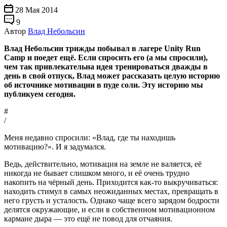
28 Мая 2014
9
Автор
Влад Небольсин
Влад Небольсин трижды побывал в лагере Unity Run
Camp и поедет ещё. Если спросить его (а мы спросили),
чем так привлекательна идея тренироваться дважды в
день в свой отпуск, Влад может рассказать целую историю
об источнике мотивации в пуде соли. Эту историю мы
публикуем сегодня.
#
/
Меня недавно спросили: «Влад, где ты находишь
мотивацию?». И я задумался.
Ведь, действительно, мотивация на земле не валяется, её
никогда не бывает слишком много, и её очень трудно
накопить на чёрный день. Приходится как-то выкручиваться:
находить стимул в самых неожиданных местах, превращать в
него грусть и усталость. Однако чаще всего зарядом бодрости
делятся окружающие, и если в собственном мотивационном
кармане дыра — это ещё не повод для отчаяния.