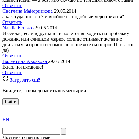
Ответить
Светлана Майорникова
29.05.2014
а как туда попасть? и вообще на подобные мероприятия?
Ответить
Natalie Krutsko
29.05.2014
И сейчас, если вдруг мне не хочется выходить на пробежку в
дождик, или слишком жаркое солнце отнимает желание
двигаться, я просто вспоминаю о поездке на остров Паг. - это
да)
Ответить
Валентина Аврахова
29.05.2014
Влад, потрясающе!
Ответить
Загрузить ещё
Войдите, чтобы добавить комментарий
Войти
exact
EN
the
division
agent
Другие статьи по теме