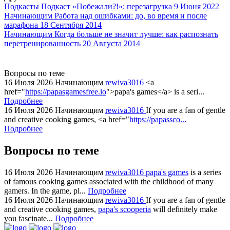
watch
Подкасты
Подкаст «Побежали?!»: перезагрузка
9 Июня 2022
replica
Начинающим
Работа над ошибками: до, во время и после
марафона
18 Сентября 2014
showcases
Начинающим
Когда больше не значит лучше: как распознать
substantial
перетренированность
20 Августа 2014
areas.
swiss
replica
Вопросы по теме
bvlgari
16 Июля 2026
Начинающим
rewiva3016
<a
href="
https://papasgamesfree.io
">papa's games</a> is a seri...
watches
Подробнее
+maserati
16 Июля 2026
Начинающим
rewiva3016
If you are a fan of gentle
online
and creative cooking games, <a href="
https://papassco...
for
Подробнее
cheap
Вопросы по теме
sale.
https://ylfactoryrolex.com/
hilarity
16 Июля 2026
Начинающим
rewiva3016
papa's games
is a series
of famous cooking games associated with the childhood of many
exceptional
gamers. In the game, pl...
Подробнее
method.
16 Июля 2026
Начинающим
rewiva3016
If you are a fan of gentle
www.yvessaintlaurent.to
and creative cooking games,
papa's scooperia
will definitely make
with
you fascinate...
Подробнее
the