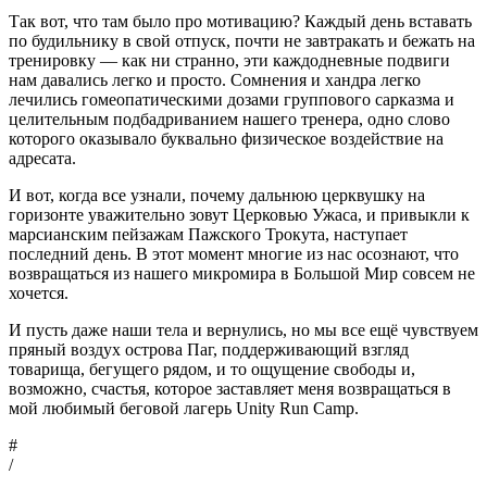
Так вот, что там было про мотивацию? Каждый день вставать
по будильнику в свой отпуск, почти не завтракать и бежать на
тренировку — как ни странно, эти каждодневные подвиги
нам давались легко и просто. Сомнения и хандра легко
лечились гомеопатическими дозами группового сарказма и
целительным подбадриванием нашего тренера, одно слово
которого оказывало буквально физическое воздействие на
адресата.
И вот, когда все узнали, почему дальнюю церквушку на
горизонте уважительно зовут Церковью Ужаса, и привыкли к
марсианским пейзажам Пажского Трокута, наступает
последний день. В этот момент многие из нас осознают, что
возвращаться из нашего микромира в Большой Мир совсем не
хочется.
И пусть даже наши тела и вернулись, но мы все ещё чувствуем
пряный воздух острова Паг, поддерживающий взгляд
товарища, бегущего рядом, и то ощущение свободы и,
возможно, счастья, которое заставляет меня возвращаться в
мой любимый беговой лагерь Unity Run Camp.
#
/