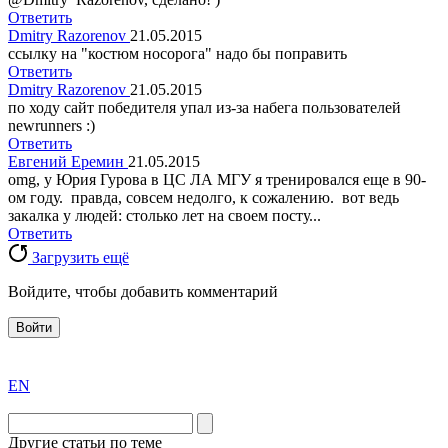
Ответить
Dmitry Razorenov
21.05.2015
ссылку на "костюм носорога" надо бы поправить
Ответить
Dmitry Razorenov
21.05.2015
по ходу сайт победителя упал из-за набега пользователей
newrunners :)
Ответить
Евгений Еремин
21.05.2015
omg, у Юрия Гурова в ЦС ЛА МГУ я тренировался еще в 90-
ом году. правда, совсем недолго, к сожалению. вот ведь
закалка у людей: столько лет на своем посту...
Ответить
Загрузить ещё
Войдите, чтобы добавить комментарий
Войти
exact
EN
the
division
agent
Другие статьи по теме