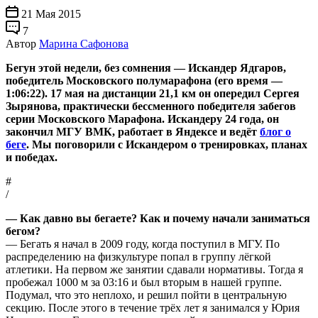
21 Мая 2015
7
Автор
Марина Сафонова
Бегун этой недели, без сомнения — Искандер Ядгаров,
победитель Московского полумарафона (его время —
1:06:22). 17 мая на дистанции 21,1 км он опередил Сергея
Зырянова, практически бессменного победителя забегов
серии Московского Марафона. Искандеру 24 года, он
закончил МГУ ВМК, работает в Яндексе и ведёт
блог о
беге
. Мы поговорили с Искандером о тренировках, планах
и победах.
#
/
— Как давно вы бегаете? Как и почему начали заниматься
бегом?
— Бегать я начал в 2009 году, когда поступил в МГУ. По
распределению на физкультуре попал в группу лёгкой
атлетики. На первом же занятии сдавали нормативы. Тогда я
пробежал 1000 м за 03:16 и был вторым в нашей группе.
Подумал, что это неплохо, и решил пойти в центральную
секцию. После этого в течение трёх лет я занимался у Юрия