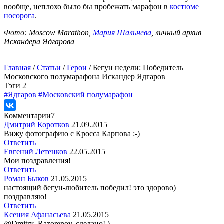
вообще, неплохо было бы пробежать марафон в
костюме
носорога
.
Фото: Moscow Marathon,
Мария Шальнева
, личный архив
Искандера Ядгарова
Главная
/
Статьи
/
Герои
/
Бегун недели: Победитель
Московского полумарафона Искандер Ядгаров
Tэги
2
#Ядгаров
#Московский полумарафон
Комментарии
7
Дмитрий Коротков
21.09.2015
Вижу фотографию с Кросса Карпова :-)
Ответить
Евгений Летенков
22.05.2015
Мои поздравления!
Ответить
Роман Быков
21.05.2015
настоящий бегун-любитель победил! это здорово)
поздравляю!
Ответить
Ксения Афанасьева
21.05.2015
@Dmitry Razorenov, сделано! )