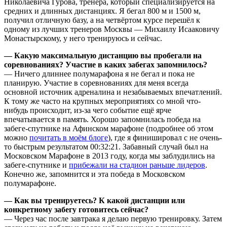
Николаевича Гурова, тренера, который специализируется на
средних и длинных дистанциях. Я бегал 800 м и 1500 м,
получил отличную базу, а на четвёртом курсе перешёл к
одному из лучших тренеров Москвы — Михаилу Исааковичу
Монастырскому, у него тренируюсь и сейчас.
— Какую максимальную дистанцию вы пробегали на
соревнованиях? Участие в каких забегах запомнилось?
— Ничего длиннее полумарафона я не бегал и пока не
планирую. Участие в соревнованиях для меня всегда
основной источник адреналина и незабываемых впечатлений.
К тому же часто на крупных мероприятиях со мной что-
нибудь происходит, из-за чего событие ещё ярче
впечатывается в память. Хорошо запомнилась победа на
забеге-спутнике на Афинском марафоне (подробнее об этом
можно
почитать в моём блоге
), где я финишировал с не очень-
то быстрым результатом 00:32:21. Забавный случай был на
Московском Марафоне в 2013 году, когда мы заблудились на
забеге-спутнике и
прибежали на стадион раньше лидеров
.
Конечно же, запомнится и эта победа в Московском
полумарафоне.
— Как вы тренируетесь? К какой дистанции или
конкретному забегу готовитесь сейчас?
— Через час после завтрака я делаю первую тренировку. Затем