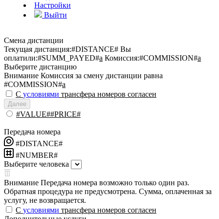
Настройки
Выйти
Смена дистанции
Текущая дистанция:
#DISTANCE#
Вы
оплатили:
#SUMM_PAYED#
a
Комиссия:
#COMMISSION#
a
Выберите дистанцию
Внимание
Комиссия за смену дистанции равна
#COMMISSION#
a
С
условиями
трансфера номеров согласен
Далее
#VALUE##PRICE#
Передача номера
#DISTANCE#
#NUMBER#
Выберите человека
Внимание
Передача номера возможно только один раз.
Обратная процедура не предусмотрена. Сумма, оплаченная за
услугу, не возвращается.
С
условиями
трансфера номеров согласен
Дополнительные услуги