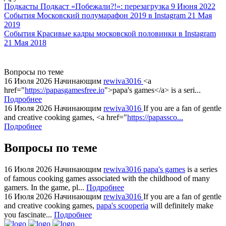
watch
Подкасты
Подкаст «Побежали?!»: перезагрузка
9 Июня 2022
replica
События
Московский полумарафон 2019 в Instagram
21 Мая
2019
showcases
События
Красивые кадры московской половинки в Instagram
substantial
21 Мая 2018
areas.
swiss
replica
Вопросы по теме
bvlgari
16 Июля 2026
Начинающим
rewiva3016
<a
href="
https://papasgamesfree.io
">papa's games</a> is a seri...
watches
Подробнее
+maserati
16 Июля 2026
Начинающим
rewiva3016
If you are a fan of gentle
online
and creative cooking games, <a href="
https://papassco...
for
Подробнее
cheap
Вопросы по теме
sale.
https://ylfactoryrolex.com/
hilarity
16 Июля 2026
Начинающим
rewiva3016
papa's games
is a series
of famous cooking games associated with the childhood of many
exceptional
gamers. In the game, pl...
Подробнее
method.
16 Июля 2026
Начинающим
rewiva3016
If you are a fan of gentle
www.yvessaintlaurent.to
and creative cooking games,
papa's scooperia
will definitely make
with
you fascinate...
Подробнее
the