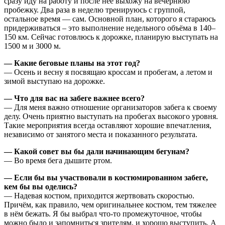
сразу иду на работу и после неё выхожу на вечернюю
пробежку. Два раза в неделю тренируюсь с группой,
остальное время — сам. Основной план, которого я стараюсь
придерживаться – это выполнение недельного объёма в 140–
150 км. Сейчас готовлюсь к дорожке, планирую выступать на
1500 м и 3000 м.
— Какие беговые планы на этот год?
— Осень и весну я посвящаю кроссам и пробегам, а летом и
зимой выступаю на дорожке.
— Что для вас на забеге важнее всего?
— Для меня важно отношение организаторов забега к своему
делу. Очень приятно выступать на пробегах высокого уровня.
Такие мероприятия всегда оставляют хорошие впечатления,
независимо от занятого места и показанного результата.
— Какой совет вы бы дали начинающим бегунам?
— Во время бега дышите ртом.
— Если бы вы участвовали в костюмированном забеге,
кем бы вы оделись?
— Надевая костюм, приходится жертвовать скоростью.
Причём, как правило, чем оригинальнее костюм, тем тяжелее
в нём бежать. Я бы выбрал что-то промежуточное, чтобы
можно было и запомниться зрителям, и хорошо выступить. А