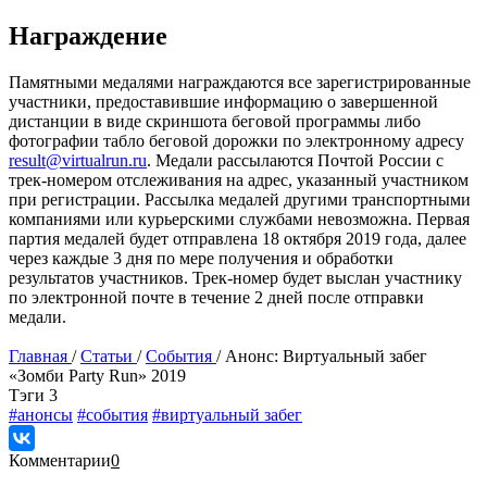
Награждение
Памятными медалями награждаются все зарегистрированные
участники, предоставившие информацию о завершенной
дистанции в виде скриншота беговой программы либо
фотографии табло беговой дорожки по электронному адресу
result@virtualrun.ru
. Медали рассылаются Почтой России с
трек-номером отслеживания на адрес, указанный участником
при регистрации. Рассылка медалей другими транспортными
компаниями или курьерскими службами невозможна. Первая
партия медалей будет отправлена 18 октября 2019 года, далее
через каждые 3 дня по мере получения и обработки
результатов участников. Трек-номер будет выслан участнику
по электронной почте в течение 2 дней после отправки
медали.
Главная
/
Статьи
/
События
/
Анонс: Виртуальный забег
«Зомби Party Run» 2019
Tэги
3
#анонсы
#события
#виртуальный забег
Комментарии
0