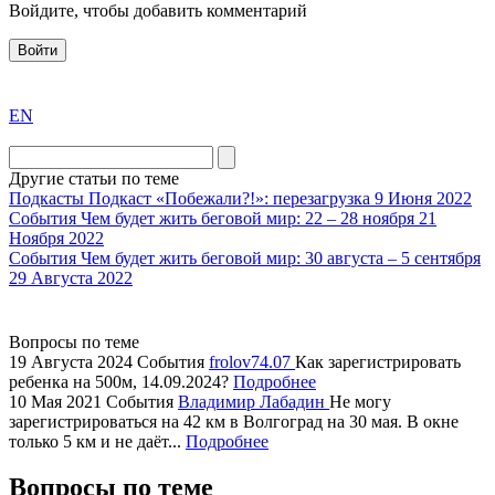
Войдите, чтобы добавить комментарий
Войти
exact
EN
the
division
agent
Другие статьи по теме
watch
Подкасты
Подкаст «Побежали?!»: перезагрузка
9 Июня 2022
replica
События
Чем будет жить беговой мир: 22 – 28 ноября
21
Ноября 2022
showcases
События
Чем будет жить беговой мир: 30 августа – 5 сентября
substantial
29 Августа 2022
areas.
swiss
replica
Вопросы по теме
bvlgari
19 Августа 2024
События
frolov74.07
Как зарегистрировать
ребенка на 500м, 14.09.2024?
Подробнее
watches
10 Мая 2021
События
Владимир Лабадин
Не могу
+maserati
зарегистрироваться на 42 км в Волгоград на 30 мая. В окне
online
только 5 км и не даёт...
Подробнее
for
cheap
Вопросы по теме