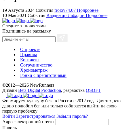
sale.
https://ylfactoryrolex.com/
19 Августа 2024
События
frolov74.07
Подробнее
hilarity
10 Мая 2021
События
Владимир Лабадин
Подробнее
exceptional
Следите за новостями
method.
Подпишись на рассылку
www.yvessaintlaurent.to
with
the
О проекте
best
Правила
prices.
Контакты
Сотрудничество
Хронометраж
Гонки с препятствиями
©2012—2026 NewRunners
Дизайн
Beta Digital Production
, разработка
QSOFT
Формируем культуру бега в России с 2012 года
Для тех, кто
давно полюбил бег или только собирается выйти на свою
первую пробежку
Войти
Зарегистрироваться
Забыли пароль?
Адрес электронной почты
Пароль