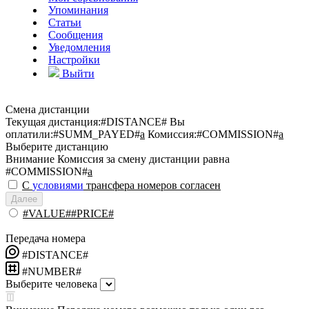
Упоминания
Статьи
Сообщения
Уведомления
Настройки
Выйти
Смена дистанции
Текущая дистанция:
#DISTANCE#
Вы
оплатили:
#SUMM_PAYED#
a
Комиссия:
#COMMISSION#
a
Выберите дистанцию
Внимание
Комиссия за смену дистанции равна
#COMMISSION#
a
С
условиями
трансфера номеров согласен
Далее
#VALUE##PRICE#
Передача номера
#DISTANCE#
#NUMBER#
Выберите человека