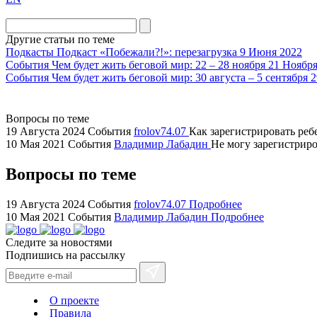
the
division
agent
Другие статьи по теме
watch
Подкасты
Подкаст «Побежали?!»: перезагрузка
9 Июня 2022
replica
События
Чем будет жить беговой мир: 22 – 28 ноября
21 Ноября
События
Чем будет жить беговой мир: 30 августа – 5 сентября
2
showcases
substantial
areas.
Вопросы по теме
swiss
19 Августа 2024
События
frolov74.07
Как зарегистрировать ребе
replica
10 Мая 2021
События
Владимир Лабадин
Не могу зарегистриров
bvlgari
Вопросы по теме
watches
+maserati
online
19 Августа 2024
События
frolov74.07
Подробнее
10 Мая 2021
События
Владимир Лабадин
Подробнее
for
cheap
Следите за новостями
sale.
Подпишись на рассылку
https://ylfactoryrolex.com/
hilarity
exceptional
О проекте
method.
Правила