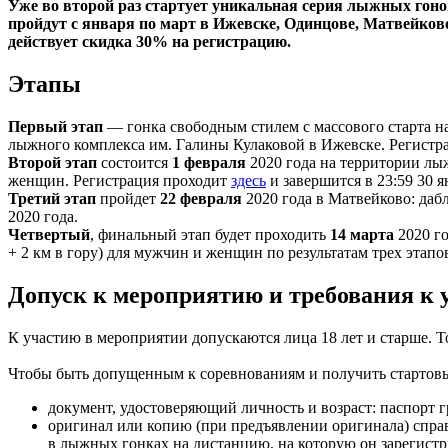
Уже во второй раз стартует уникальная серия лыжных гонок
пройдут с января по март в Ижевске, Одинцове, Матвейково
действует скидка 30% на регистрацию.
Этапы
Первый этап
— гонка свободным стилем с массового старта на
лыжного комплекса им. Галины Кулаковой в Ижевске. Регистр
Второй этап
состоится
1 февраля
2020 года на территории лы
женщин. Регистрация проходит
здесь
и завершится в 23:59 30 я
Третий этап
пройдет
22 февраля
2020 года в Матвейково: даб
2020 года.
Четвертый
, финальный этап будет проходить
14 марта
2020 го
+ 2 км в гору) для мужчин и женщин по результатам трех этапо
Допуск к мероприятию и требования к
К участию в мероприятии допускаются лица 18 лет и старше. Т
Чтобы быть допущенным к соревнованиям и получить стартовы
документ, удостоверяющий личность и возраст: паспорт г
оригинал или копию (при предъявлении оригинала) справ
в лыжных гонках на дистанцию, на которую он зарегистр