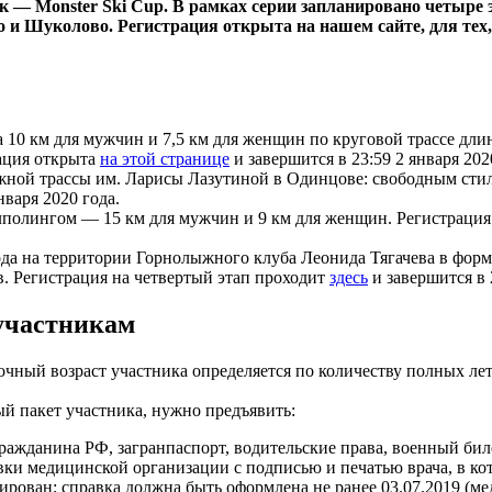
 — Monster Ski Cup. В рамках серии запланировано четыре э
 и Шуколово. Регистрация открыта на нашем сайте, для тех, 
 10 км для мужчин и 7,5 км для женщин по круговой трассе дл
ация открыта
на этой странице
и завершится в 23:59 2 января 202
жной трассы им. Ларисы Лазутиной в Одинцове: свободным стиле
нваря 2020 года.
лполингом — 15 км для мужчин и 9 км для женщин. Регистраци
да на территории Горнолыжного клуба Леонида Тягачева в форм
в. Регистрация на четвертый этап проходит
здесь
и завершится в 
 участникам
очный возраст участника определяется по количеству полных ле
й пакет участника, нужно предъявить:
ражданина РФ, загранпаспорт, водительские права, военный бил
ки медицинской организации с подписью и печатью врача, в ко
ирован; справка должна быть оформлена не ранее 03.07.2019 (м