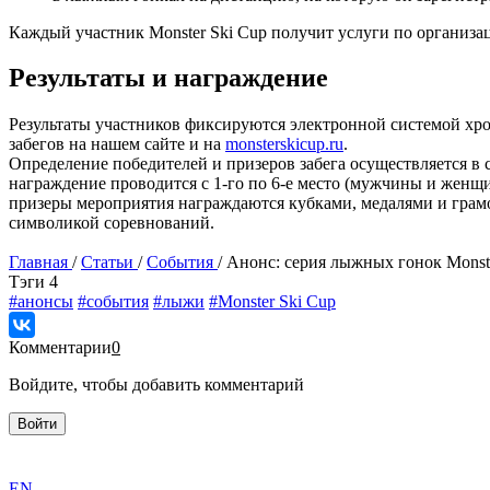
Каждый участник Monster Ski Cup получит услуги по организа
Результаты и награждение
Результаты участников фиксируются электронной системой хро
забегов на нашем сайте и на
monsterskicup.ru
.
Определение победителей и призеров забега осуществляется в
награждение проводится с 1-го по 6-е место (мужчины и женщи
призеры мероприятия награждаются кубками, медалями и грамо
символикой соревнований.
Главная
/
Статьи
/
События
/
Анонс: серия лыжных гонок Monste
Tэги
4
#анонсы
#события
#лыжи
#Monster Ski Cup
Комментарии
0
Войдите, чтобы добавить комментарий
Войти
exact
EN