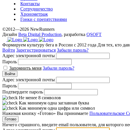
Контакты
www.yvessaintlaurent.to
Сотрудничество
with
Хронометраж
the
Гонки с препятствиями
best
©2012—2026 NewRunners
prices.
Дизайн
Beta Digital Production
, разработка
QSOFT
Формируем культуру бега в России с 2012 года
Для тех, кто да
Войти
Зарегистрироваться
Забыли пароль?
Адрес электронной почты
Пароль
Запомнить меня
Забыли пароль?
Войти
Адрес электронной почты
Пароль
Подтвердите пароль
Не менее 8 символов
Как минимум одна заглавная буква
Как минимум одна цифра или символ
Нажимая кнопку «Готово» Вы принимаете
Пользовательское С
Готово
Ничего страшного, введите email пользователя, для которого н