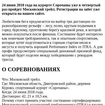
24 июня 2018 года на курорте Сорочаны уже в четвертый
раз пройдет Московский трейл. Регистрация на забег уже
открыта на нашем сайте.
Любителям бега предлагается на выбор три дистанции по
разнообразному рельефу – лесу, полю, крутым подъемам в
горку, бурелому, грунтовому берегу красивой реки, в которой
можно искупаться после финиша. Состязание будет интересно
как новичкам трейлраннинга, так и опытным спортсменам,
которые хотят подготовиться к горным стартам июля и
августа и получить хороший Performance Index от ITRA. А для
профи предусмотрен специальный денежный призовой фонд,
который будет поделен между победившими с рекордом
трассы.
О СОРЕВНОВАНИЯХ
Что: Московский трейл.
Где: Московская область, Дмитровский район, деревня
Курово, спортивный курорт «Сорочаны».
Когда: 24 июня 2018 года.
Дистанции: 42, 21 и 10,5 км.
Почему стоит принять участие: состязание сертифицировано
Международной ассоциацией трейлраннинга (ITRA) и входит