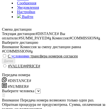
Сообщения
Уведомления
Настройки
Выйти
Смена дистанции
Текущая дистанция:
#DISTANCE#
Вы
оплатили:
#SUMM_PAYED#
a
Комиссия:
#COMMISSION#
a
Выберите дистанцию
Внимание
Комиссия за смену дистанции равна
#COMMISSION#
a
С
условиями
трансфера номеров согласен
Далее
#VALUE##PRICE#
Передача номера
#DISTANCE#
#NUMBER#
Выберите человека
Внимание
Передача номера возможно только один раз.
Обратная процедура не предусмотрена. Сумма, оплаченная за
услугу, не возвращается.