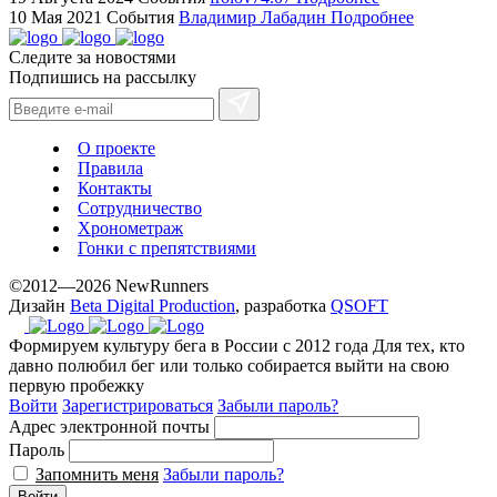
hilarity
10 Мая 2021
События
Владимир Лабадин
Подробнее
exceptional
Следите за новостями
method.
Подпишись на рассылку
www.yvessaintlaurent.to
with
the
О проекте
best
Правила
prices.
Контакты
Сотрудничество
Хронометраж
Гонки с препятствиями
©2012—2026 NewRunners
Дизайн
Beta Digital Production
, разработка
QSOFT
Формируем культуру бега в России с 2012 года
Для тех, кто
давно полюбил бег или только собирается выйти на свою
первую пробежку
Войти
Зарегистрироваться
Забыли пароль?
Адрес электронной почты
Пароль
Запомнить меня
Забыли пароль?
Войти