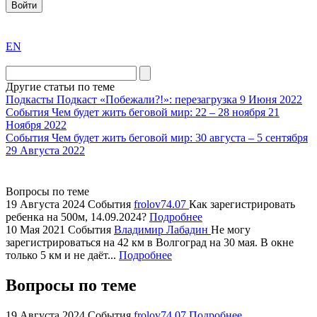
Войти
exact
EN
the
division
agent
Другие статьи по теме
watch
Подкасты
Подкаст «Побежали?!»: перезагрузка
9 Июня 2022
replica
События
Чем будет жить беговой мир: 22 – 28 ноября
21
Ноября 2022
showcases
События
Чем будет жить беговой мир: 30 августа – 5 сентября
substantial
29 Августа 2022
areas.
swiss
replica
Вопросы по теме
bvlgari
19 Августа 2024
События
frolov74.07
Как зарегистрировать
ребенка на 500м, 14.09.2024?
Подробнее
watches
10 Мая 2021
События
Владимир Лабадин
Не могу
+maserati
зарегистрироваться на 42 км в Волгоград на 30 мая. В окне
online
только 5 км и не даёт...
Подробнее
for
cheap
Вопросы по теме
sale.
https://ylfactoryrolex.com/
19 Августа 2024
События
frolov74.07
Подробнее