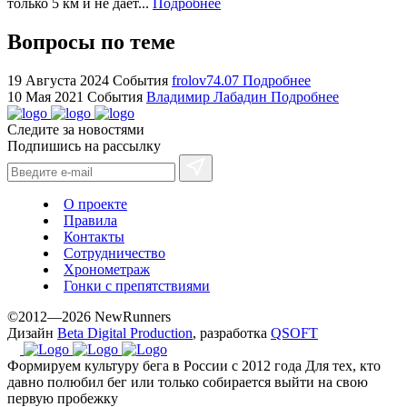
только 5 км и не даёт...
Подробнее
for
cheap
Вопросы по теме
sale.
https://ylfactoryrolex.com/
19 Августа 2024
События
frolov74.07
Подробнее
hilarity
10 Мая 2021
События
Владимир Лабадин
Подробнее
exceptional
Следите за новостями
method.
Подпишись на рассылку
www.yvessaintlaurent.to
with
the
О проекте
best
Правила
prices.
Контакты
Сотрудничество
Хронометраж
Гонки с препятствиями
©2012—2026 NewRunners
Дизайн
Beta Digital Production
, разработка
QSOFT
Формируем культуру бега в России с 2012 года
Для тех, кто
давно полюбил бег или только собирается выйти на свою
первую пробежку