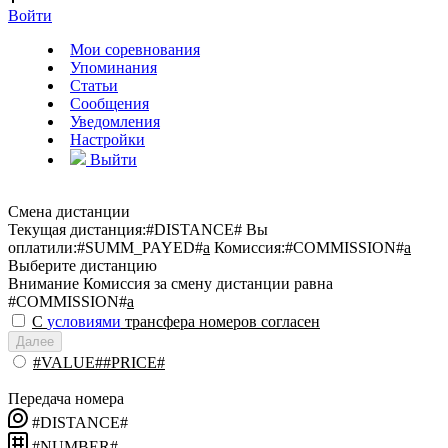
Войти
Мои соревнования
Упоминания
Статьи
Сообщения
Уведомления
Настройки
Выйти
Смена дистанции
Текущая дистанция:
#DISTANCE#
Вы
оплатили:
#SUMM_PAYED#
a
Комиссия:
#COMMISSION#
a
Выберите дистанцию
Внимание
Комиссия за смену дистанции равна
#COMMISSION#
a
С
условиями
трансфера номеров согласен
Далее
#VALUE##PRICE#
Передача номера
#DISTANCE#
#NUMBER#