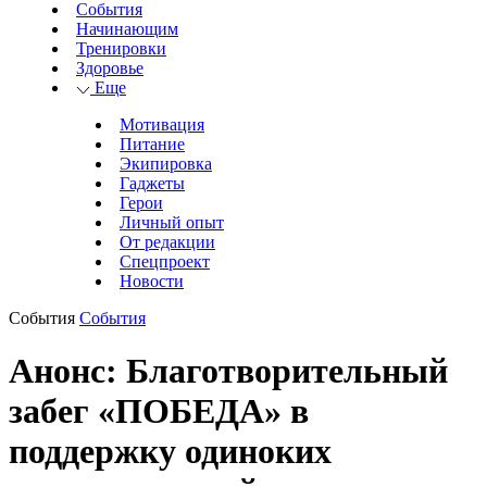
События
Начинающим
Тренировки
Здоровье
Еще
Мотивация
Питание
Экипировка
Гаджеты
Герои
Личный опыт
От редакции
Спецпроект
Новости
События
События
Анонс: Благотворительный
забег «ПОБЕДА» в
поддержку одиноких