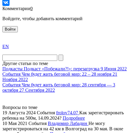
Комментарии
0
Войдите, чтобы добавить комментарий
Войти
exact
EN
the
division
agent
Другие статьи по теме
watch
Подкасты
Подкаст «Побежали?!»: перезагрузка
9 Июня 2022
replica
События
Чем будет жить беговой мир: 22 – 28 ноября
21
Ноября 2022
showcases
События
Чем будет жить беговой мир: 28 сентября — 3
substantial
октября
27 Сентября 2022
areas.
swiss
replica
Вопросы по теме
bvlgari
19 Августа 2024
События
frolov74.07
Как зарегистрировать
ребенка на 500м, 14.09.2024?
Подробнее
watches
10 Мая 2021
События
Владимир Лабадин
Не могу
+maserati
зарегистрироваться на 42 км в Волгоград на 30 мая. В окне
online