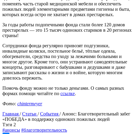
поменять часть старой медицинской мебели и обеспечить
пожилых людей элементарными предметами гигиены и быта,
которых всегда остро не хватает в домах престарелых.
За годы работы подопечными фонда стали более 120 домов
престарелых — это 15 тысяч одиноких стариков в 20 регионах
страны!
Сотрудники фонда регулярно привозят подгузники,
инвалидные коляски, постельное бельё, тёплые одеяла,
обогреватели, средства по уходу за лежачими больными и
многое другое. Кроме того, они устраивают самодеятельные
концерты, разговаривают с бабушками и дедушками и даже
записывают рассказы о жизни и о войне, которую многим
довелось пережить.
Помочь фонду можно не только деньгами. О самых разных
формах помощи читайте по
ссылке
.
Фото:
chintermeyer
Главная
/
Статьи
/
События
/
Анонс: Благотворительный забег
«ПОБЕДА» в поддержку одиноких пожилых людей
Tэги
2
#анонсы
#благотворительность