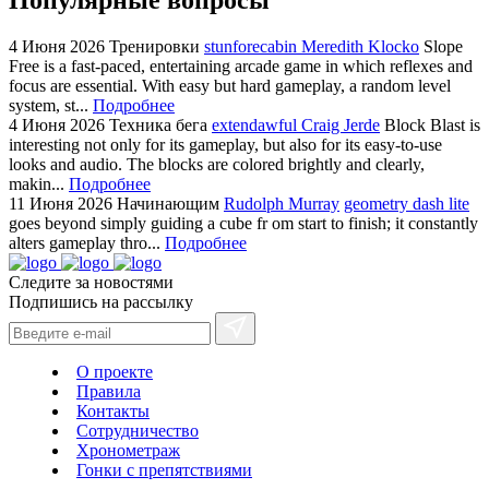
4 Июня 2026
Тренировки
stunforecabin Meredith Klocko
Slope
Free is a fast-paced, entertaining arcade game in which reflexes and
focus are essential. With easy but hard gameplay, a random level
system, st...
Подробнее
4 Июня 2026
Техника бега
extendawful Craig Jerde
Block Blast is
interesting not only for its gameplay, but also for its easy-to-use
looks and audio. The blocks are colored brightly and clearly,
makin...
Подробнее
11 Июня 2026
Начинающим
Rudolph Murray
geometry dash lite
goes beyond simply guiding a cube fr om start to finish; it constantly
alters gameplay thro...
Подробнее
Следите за новостями
Подпишись на рассылку
О проекте
Правила
Контакты
Сотрудничество
Хронометраж
Гонки с препятствиями