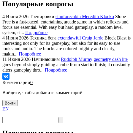
Популярные вопросы
4 Июня 2026
Тренировки
stunforecabin Meredith Klocko
Slope
Free is a fast-paced, entertaining arcade game in which reflexes and
focus are essential. With easy but hard gameplay, a random level
system, st...
Подробнее
4 Июня 2026
Техника бега
extendawful Craig Jerde
Block Blast is
interesting not only for its gameplay, but also for its easy-to-use
looks and audio. The blocks are colored brightly and clearly,
makin...
Подробнее
11 Июня 2026
Начинающим
Rudolph Murray
geometry dash lite
goes beyond simply guiding a cube fr om start to finish; it constantly
alters gameplay thro...
Подробнее
Комментарии
0
Войдите, чтобы добавить комментарий
Войти
EN
Популярные вопросы