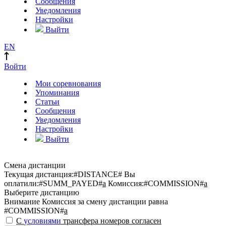
Сообщения
Уведомления
Настройки
Выйти
EN
Войти
Мои соревнования
Упоминания
Статьи
Сообщения
Уведомления
Настройки
Выйти
Смена дистанции
Текущая дистанция:
#DISTANCE#
Вы
оплатили:
#SUMM_PAYED#
a
Комиссия:
#COMMISSION#
a
Выберите дистанцию
Внимание
Комиссия за смену дистанции равна
#COMMISSION#
a
С
условиями
трансфера номеров согласен