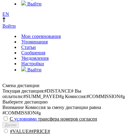
Выйти
EN
Войти
Мои соревнования
Упоминания
Статьи
Сообщения
Уведомления
Настройки
Выйти
Смена дистанции
Текущая дистанция:
#DISTANCE#
Вы
оплатили:
#SUMM_PAYED#
a
Комиссия:
#COMMISSION#
a
Выберите дистанцию
Внимание
Комиссия за смену дистанции равна
#COMMISSION#
a
С
условиями
трансфера номеров согласен
Далее
#VALUE##PRICE#