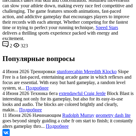
mechanics takes real skill and concentration. Mistimed movements
can slow your athlete down, making every race feel competitive and
challenging. The game features smooth animations, fast-paced
action, and addictive gameplay that encourages players to improve
their records with each attempt. Whether competing for the fastest
time or trying to perfect your running technique,
Speed Stars
delivers a thrilling sports experience packed with energy and
excitement.
2
323
Популярные вопросы
4 Июня 2026
Тренировки
stunforecabin Meredith Klocko
Slope
Free is a fast-paced, entertaining arcade game in which reflexes and
focus are essential. With easy but hard gameplay, a random level
system, st...
Подробнее
4 Июня 2026
Техника бега
extendawful Craig Jerde
Block Blast is
interesting not only for its gameplay, but also for its easy-to-use
looks and audio. The blocks are colored brightly and clearly,
makin...
Подробнее
11 Июня 2026
Начинающим
Rudolph Murray
geometry dash lite
goes beyond simply guiding a cube fr om start to finish; it constantly
alters gameplay thro...
Подробнее