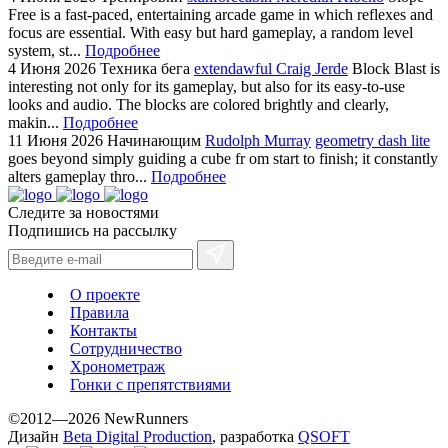
Free is a fast-paced, entertaining arcade game in which reflexes and
focus are essential. With easy but hard gameplay, a random level
system, st...
Подробнее
4 Июня 2026
Техника бега
extendawful Craig Jerde
Block Blast is
interesting not only for its gameplay, but also for its easy-to-use
looks and audio. The blocks are colored brightly and clearly,
makin...
Подробнее
11 Июня 2026
Начинающим
Rudolph Murray
geometry dash lite
goes beyond simply guiding a cube fr om start to finish; it constantly
alters gameplay thro...
Подробнее
Следите за новостями
Подпишись на рассылку
О проекте
Правила
Контакты
Сотрудничество
Хронометраж
Гонки с препятствиями
©2012—2026 NewRunners
Дизайн
Beta Digital Production
, разработка
QSOFT