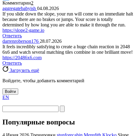
Комментарии
2
aggregatebabyish
04.08.2026
If you slide down the slope, your run will come to an immediate halt
because there are no brakes or jumps. Your score is totally
determined by how long you are able to make it through the run.
https://slope2-game.io
Ответить
darrenroberson176
28.07.2026
It feels incredibly satisfying to create a huge chain reaction in 2048
6x6 and watch several matching tiles combine in one brilliant move!
https://20486x6.com
Ответить
Загрузить ещё
Войдите, чтобы добавить комментарий
Войти
EN
Популярные вопросы
4 Июня 2026
Тренировки
stunforecabin Meredith Klocko
Slope