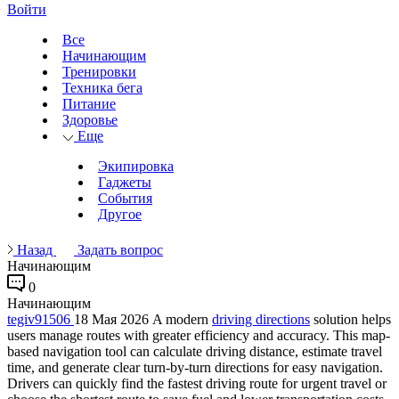
Войти
Все
Начинающим
Тренировки
Техника бега
Питание
Здоровье
Еще
Экипировка
Гаджеты
События
Другое
Назад
Задать вопрос
Начинающим
0
Начинающим
tegiv91506
18 Мая 2026
A modern
driving directions
solution helps
users manage routes with greater efficiency and accuracy. This map-
based navigation tool can calculate driving distance, estimate travel
time, and generate clear turn-by-turn directions for easy navigation.
Drivers can quickly find the fastest driving route for urgent travel or