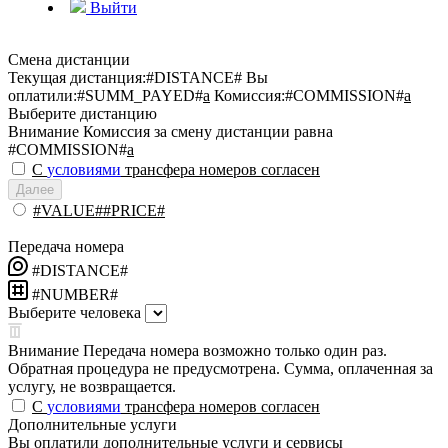
Выйти
Смена дистанции
Текущая дистанция:
#DISTANCE#
Вы
оплатили:
#SUMM_PAYED#
a
Комиссия:
#COMMISSION#
a
Выберите дистанцию
Внимание
Комиссия за смену дистанции равна
#COMMISSION#
a
С
условиями
трансфера номеров согласен
Далее
#VALUE##PRICE#
Передача номера
#DISTANCE#
#NUMBER#
Выберите человека
Внимание
Передача номера возможно только один раз.
Обратная процедура не предусмотрена. Сумма, оплаченная за
услугу, не возвращается.
С
условиями
трансфера номеров согласен
Дополнительные услуги
Вы оплатили дополнительные услуги и сервисы