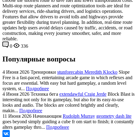
choose the shortest route to save fuel and lower transportation costs.
Multi-stop route planners and route optimization tools are ideal for
delivery services, ride-sharing drivers, and logistics operations.
Features that allow drivers to avoid tolls and highways provide
greater flexibility during travel planning. In addition, real-time route
updates help users avoid delays caused by traffic, accidents, or road
construction, making every journey smoother, safer, and more
reliable.
0
336
Популярные вопросы
4 Июня 2026
Тренировки
stunforecabin Meredith Klocko
Slope
Free is a fast-paced, entertaining arcade game in which reflexes and
focus are essential. With easy but hard gameplay, a random level
system, st...
Подробнее
4 Июня 2026
Техника бега
extendawful Craig Jerde
Block Blast is
interesting not only for its gameplay, but also for its easy-to-use
looks and audio. The blocks are colored brightly and clearly,
makin...
Подробнее
11 Июня 2026
Начинающим
Rudolph Murray
geometry dash lite
goes beyond simply guiding a cube fr om start to finish; it constantly
alters gameplay thro...
Подробнее