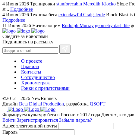
4 Июня 2026
Тренировки
stunforecabin Meredith Klocko
Slope Fre
st...
Подробнее
4 Июня 2026
Техника бега
extendawful Craig Jerde
Block Blast is 
Подробнее
11 Июня 2026
Начинающим
Rudolph Murray
geometry dash lite
go
Следите за новостями
Подпишись на рассылку
О проекте
Правила
Контакты
Сотрудничество
Хронометраж
Гонки с препятствиями
©2012—2026 NewRunners
Дизайн
Beta Digital Production
, разработка
QSOFT
Формируем культуру бега в России с 2012 года
Для тех, кто да
Войти
Зарегистрироваться
Забыли пароль?
Адрес электронной почты
Пароль