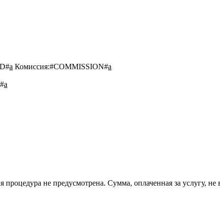
D#
a
Комиссия:
#COMMISSION#
a
#
a
 процедура не предусмотрена. Сумма, оплаченная за услугу, не 