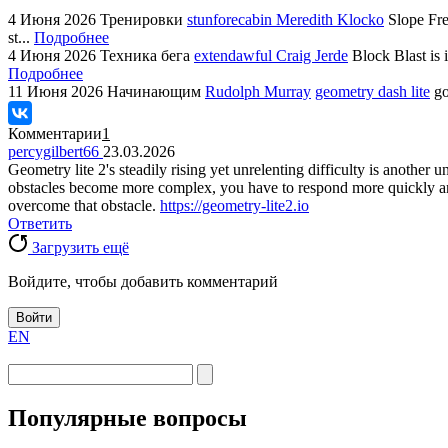
4 Июня 2026
Тренировки
stunforecabin Meredith Klocko
Slope Fre
st...
Подробнее
4 Июня 2026
Техника бега
extendawful Craig Jerde
Block Blast is 
Подробнее
11 Июня 2026
Начинающим
Rudolph Murray
geometry dash lite
go
Комментарии
1
percygilbert66
23.03.2026
Geometry lite 2's steadily rising yet unrelenting difficulty is another u
obstacles become more complex, you have to respond more quickly and p
overcome that obstacle.
https://geometry-lite2.io
Ответить
Загрузить ещё
Войдите, чтобы добавить комментарий
Войти
EN
Популярные вопросы