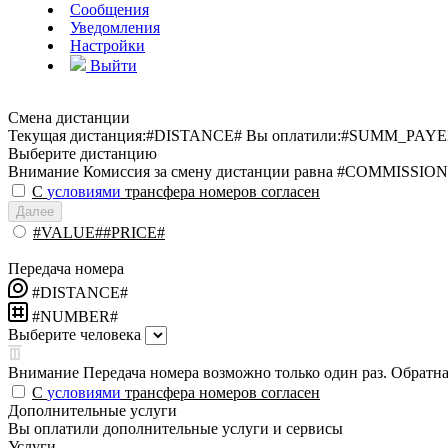
Сообщения
Уведомления
Настройки
Выйти
Смена дистанции
Текущая дистанция:
#DISTANCE#
Вы оплатили:
#SUMM_PAYE
Выберите дистанцию
Внимание
Комиссия за смену дистанции равна #COMMISSION
С
условиями
трансфера номеров согласен
Далее
#VALUE##PRICE#
Передача номера
#DISTANCE#
#NUMBER#
Выберите человека
Внимание
Передача номера возможно только один раз. Обратная
С
условиями
трансфера номеров согласен
Дополнительные услуги
Вы оплатили дополнительные услуги и сервисы
Услуги