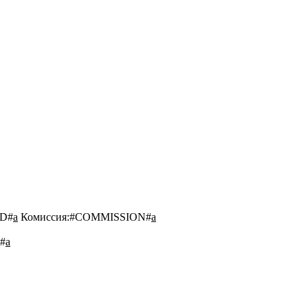
D#
a
Комиссия:
#COMMISSION#
a
#
a