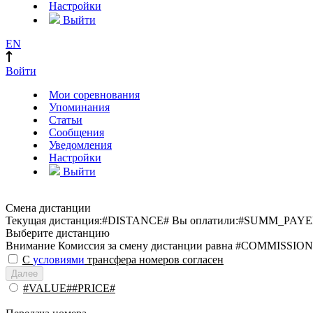
Настройки
Выйти
EN
Войти
Мои соревнования
Упоминания
Статьи
Сообщения
Уведомления
Настройки
Выйти
Смена дистанции
Текущая дистанция:
#DISTANCE#
Вы оплатили:
#SUMM_PAYE
Выберите дистанцию
Внимание
Комиссия за смену дистанции равна #COMMISSION
С
условиями
трансфера номеров согласен
Далее
#VALUE##PRICE#