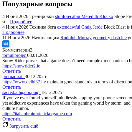
Популярные вопросы
4 Июня 2026
Тренировки
stunforecabin Meredith Klocko
Slope Fre
st...
Подробнее
4 Июня 2026
Техника бега
extendawful Craig Jerde
Block Blast is 
Подробнее
11 Июня 2026
Начинающим
Rudolph Murray
geometry dash lite
go
Комментарии
3
tornullprojec
08.01.2026
Snow Rider proves that a game doesn’t need complex mechanics to be eng
https://snowrider2.io
Ответить
prernadixitt
30.12.2025
https://www.delhi37.in/
maintain good standards in terms of discretion
Ответить
sacred.alligator.pugf
18.12.2025
If you've ever found yourself mindlessly tapping your phone screen o
yet addictive experiences have taken the gaming world by storm, and on
culture humor.
https://italianbrainrotclickergame.com
Ответить
Загрузить ещё