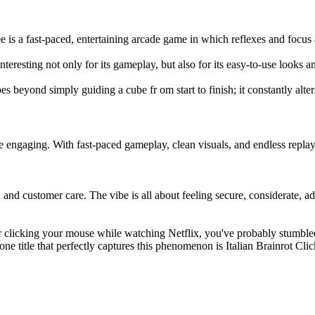
e is a fast-paced, entertaining arcade game in which reflexes and focus
interesting not only for its gameplay, but also for its easy-to-use looks 
es beyond simply guiding a cube fr om start to finish; it constantly alte
aging. With fast-paced gameplay, clean visuals, and endless replay value
 and customer care. The vibe is all about feeling secure, considerate, a
r clicking your mouse while watching Netflix, you've probably stumbled
e title that perfectly captures this phenomenon is Italian Brainrot Clic