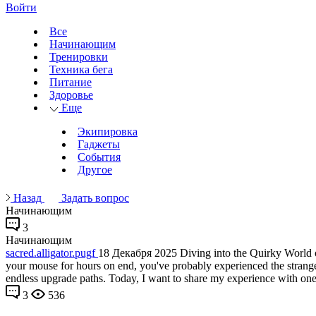
Войти
Все
Начинающим
Тренировки
Техника бега
Питание
Здоровье
Еще
Экипировка
Гаджеты
События
Другое
Назад
Задать вопрос
Начинающим
3
Начинающим
sacred.alligator.pugf
18 Декабря 2025
Diving into the Quirky World o
your mouse for hours on end, you've probably experienced the strange 
endless upgrade paths. Today, I want to share my experience with one pa
3
536