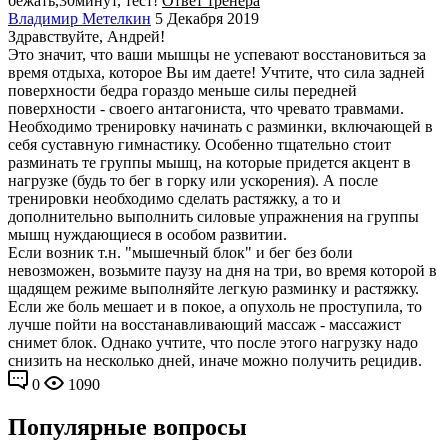
бежать,30минут, тест!
Ответ тренера
Владимир Метелкин
5 Декабря 2019
Здравствуйте, Андрей!
Это значит, что ваши мышцы не успевают восстановиться за
время отдыха, которое Вы им даете! Учтите, что сила задней
поверхности бедра гораздо меньше силы передней
поверхности - своего антагониста, что чревато травмами.
Необходимо тренировку начинать с разминки, включающей в
себя суставную гимнастику. Особенно тщательно стоит
разминать те группы мышц, на которые придется акцент в
нагрузке (будь то бег в горку или ускорения). А после
тренировки необходимо сделать растяжку, а то и
дополнительно выполнить силовые упражнения на группы
мышц нуждающиеся в особом развитии.
Если возник т.н. "мышечный блок" и бег без боли
невозможен, возьмите паузу на дня на три, во время которой в
щадящем режиме выполняйте легкую разминку и растяжку.
Если же боль мешает и в покое, а опухоль не проступила, то
лучше пойти на восстанавливающий массаж - массажист
снимет блок. Однако учтите, что после этого нагрузку надо
снизить на несколько дней, иначе можно получить рецидив.
0
1090
Популярные вопросы