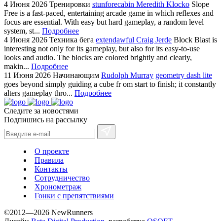
4 Июня 2026
Тренировки
stunforecabin Meredith Klocko
Slope
Free is a fast-paced, entertaining arcade game in which reflexes and
focus are essential. With easy but hard gameplay, a random level
system, st...
Подробнее
4 Июня 2026
Техника бега
extendawful Craig Jerde
Block Blast is
interesting not only for its gameplay, but also for its easy-to-use
looks and audio. The blocks are colored brightly and clearly,
makin...
Подробнее
11 Июня 2026
Начинающим
Rudolph Murray
geometry dash lite
goes beyond simply guiding a cube fr om start to finish; it constantly
alters gameplay thro...
Подробнее
Следите за новостями
Подпишись на рассылку
О проекте
Правила
Контакты
Сотрудничество
Хронометраж
Гонки с препятствиями
©2012—2026 NewRunners