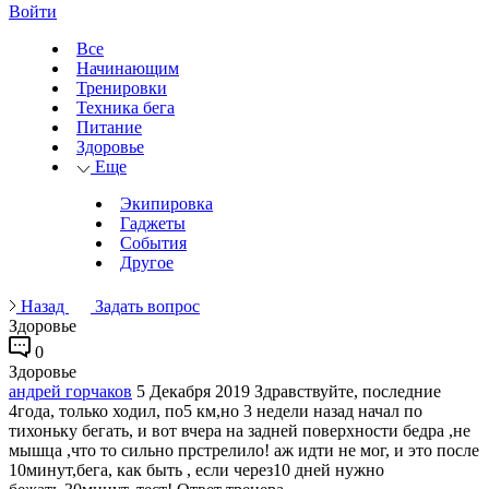
Войти
Все
Начинающим
Тренировки
Техника бега
Питание
Здоровье
Еще
Экипировка
Гаджеты
События
Другое
Назад
Задать вопрос
Здоровье
0
Здоровье
андрей горчаков
5 Декабря 2019
Здравствуйте, последние
4года, только ходил, по5 км,но 3 недели назад начал по
тихоньку бегать, и вот вчера на задней поверхности бедра ,не
мышца ,что то сильно прстрелило! аж идти не мог, и это после
10минут,бега, как быть , если через10 дней нужно