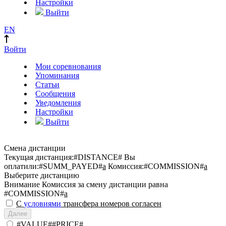
Настройки
Выйти
EN
Войти
Мои соревнования
Упоминания
Статьи
Сообщения
Уведомления
Настройки
Выйти
Смена дистанции
Текущая дистанция:
#DISTANCE#
Вы
оплатили:
#SUMM_PAYED#
a
Комиссия:
#COMMISSION#
a
Выберите дистанцию
Внимание
Комиссия за смену дистанции равна
#COMMISSION#
a
С
условиями
трансфера номеров согласен
Далее
#VALUE##PRICE#