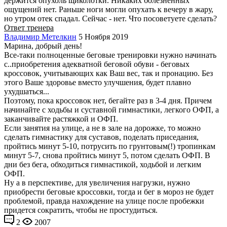
держится опухоль щиколотки. Никаких болезненных
ощущений нет. Раньше ноги могли опухать к вечеру в жару,
но утром отек спадал. Сейчас - нет. Что посоветуете сделать?
Ответ тренера
Владимир Метелкин
5 Ноября 2019
Марина, добрый день!
Все-таки полноценные беговые тренировки нужно начинать
с..приобретения адекватной беговой обуви - беговых
кроссовок, учитывающих как Ваш вес, так и пронацию. Без
этого Ваше здоровье вместо улучшения, будет плавно
ухудшаться...
Поэтому, пока кроссовок нет, бегайте раз в 3-4 дня. Причем
начинайте с ходьбы и суставной гимнастики, легкого ОФП, а
заканчивайте растяжкой и ОФП.
Если занятия на улице, а не в зале на дорожке, то можно
сделать гимнастику для суставов, поделать приседания,
пройтись минут 5-10, потрусить по грунтовым(!) тропинкам
минут 5-7, снова пройтись минут 5, потом сделать ОФП. В
дни без бега, обходиться гимнастикой, ходьбой и легким
ОФП.
Ну а в перспективе, для увеличения нагрузки, нужно
приобрести беговые кроссовки, тогда и бег в мороз не будет
проблемой, правда нахождение на улице после пробежки
придется сократить, чтобы не простудиться.
2
2007