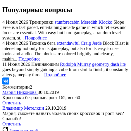
Популярные вопросы
4 Июня 2026
Тренировки
stunforecabin Meredith Klocko
Slope
Free is a fast-paced, entertaining arcade game in which reflexes and
focus are essential. With easy but hard gameplay, a random level
system, st...
Подробнее
4 Июня 2026
Техника бега
extendawful Craig Jerde
Block Blast is
interesting not only for its gameplay, but also for its easy-to-use
looks and audio. The blocks are colored brightly and clearly,
makin...
Подробнее
11 Июня 2026
Начинающим
Rudolph Murray
geometry dash lite
goes beyond simply guiding a cube fr om start to finish; it constantly
alters gameplay thro...
Подробнее
Комментарии
2
Мария Никонова
30.10.2019
Кроссовки безродные. рост 165, вес 60
Ответить
Владимир Метелкин
29.10.2019
Мария, сможете назвать модель своих кроссовок и рост-вес?
Спасибо!
Ответить
Загрузить ещё