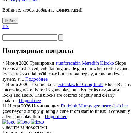
Войдите, чтобы добавить комментарий
Войти
EN
Популярные вопросы
4 Июня 2026
Тренировки
stunforecabin Meredith Klocko
Slope
Free is a fast-paced, entertaining arcade game in which reflexes and
focus are essential. With easy but hard gameplay, a random level
system, st...
Подробнее
4 Июня 2026
Техника бега
extendawful Craig Jerde
Block Blast is
interesting not only for its gameplay, but also for its easy-to-use
looks and audio. The blocks are colored brightly and clearly,
makin...
Подробнее
11 Июня 2026
Начинающим
Rudolph Murray
geometry dash lite
goes beyond simply guiding a cube fr om start to finish; it constantly
alters gameplay thro...
Подробнее
Следите за новостями
Подпишись на рассылку