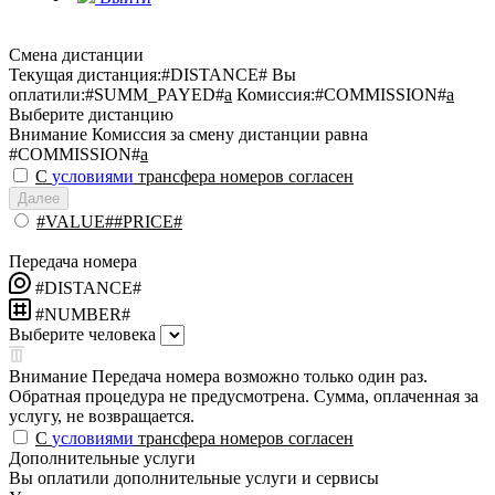
Смена дистанции
Текущая дистанция:
#DISTANCE#
Вы
оплатили:
#SUMM_PAYED#
a
Комиссия:
#COMMISSION#
a
Выберите дистанцию
Внимание
Комиссия за смену дистанции равна
#COMMISSION#
a
С
условиями
трансфера номеров согласен
Далее
#VALUE##PRICE#
Передача номера
#DISTANCE#
#NUMBER#
Выберите человека
Внимание
Передача номера возможно только один раз.
Обратная процедура не предусмотрена. Сумма, оплаченная за
услугу, не возвращается.
С
условиями
трансфера номеров согласен
Дополнительные услуги
Вы оплатили дополнительные услуги и сервисы