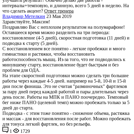
улучшить результат? Обычно делаю две работы -
интервалы+темповую, и длинную, всего 5 дней в неделю. На
что сделать акцент?
Ответ тренера
Владимир Метелкин
23 Мая 2019
Здравствуйте, Максим!
Поздравляю Вас с неплохим результатом на полумарафоне!
Оставшееся время можно разделить на три периода:
восстановление (4-5 дней), скоростная подготовка (11 дней) и
подводка к старту (5 дней).
С восстановлением все понятно - легкие пробежки и много
гимнастики и растяжки, чтобы восстановить
работоспособность мышц. Из-за того, что не подводились к
минувшему старту, восстановление будет быстрым и без
проблем для ОДА.
На этапе скоростной подготовки можно сделать три большие
работы через каждые 4-5 дней. например на 5-й, 10-й и 15-й
дни после финиша. Это не считая "разминочных" фартлеков
за пару дней перед каждой работой и пары длительных через
день после. Работы на МПК и ПАНО поочередно. Темповый
бег ниже ПАНО (целевой темп) можно пробежать только за 5
дней до старта.
Подводка - с этим тоже понятно - снижение объема, растяжка
и массаж - для восстановления после работ. Можно пробежать
для тонуса легкий фартлек, но без рельефа.
1
1729