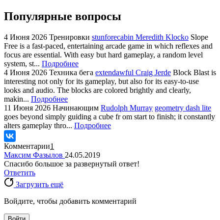
Популярные вопросы
4 Июня 2026
Тренировки
stunforecabin Meredith Klocko
Slope
Free is a fast-paced, entertaining arcade game in which reflexes and
focus are essential. With easy but hard gameplay, a random level
system, st...
Подробнее
4 Июня 2026
Техника бега
extendawful Craig Jerde
Block Blast is
interesting not only for its gameplay, but also for its easy-to-use
looks and audio. The blocks are colored brightly and clearly,
makin...
Подробнее
11 Июня 2026
Начинающим
Rudolph Murray
geometry dash lite
goes beyond simply guiding a cube fr om start to finish; it constantly
alters gameplay thro...
Подробнее
Комментарии
1
Максим Фазылов
24.05.2019
Спасибо большое за развернутый ответ!
Ответить
Загрузить ещё
Войдите, чтобы добавить комментарий
Войти