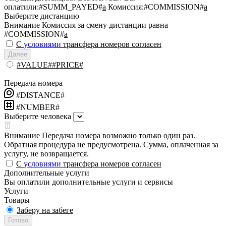
оплатили:
#SUMM_PAYED#
a
Комиссия:
#COMMISSION#
a
Выберите дистанцию
Внимание
Комиссия за смену дистанции равна
#COMMISSION#
a
С
условиями
трансфера номеров согласен
Далее
#VALUE##PRICE#
Передача номера
#DISTANCE#
#NUMBER#
Выберите человека
Внимание
Передача номера возможно только один раз.
Обратная процедура не предусмотрена. Сумма, оплаченная за
услугу, не возвращается.
С
условиями
трансфера номеров согласен
Дополнительные услуги
Вы оплатили дополнительные услуги и сервисы
Услуги
Товары
Заберу на забеге
Готово