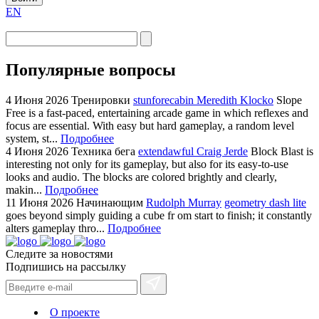
EN
Популярные вопросы
4 Июня 2026
Тренировки
stunforecabin Meredith Klocko
Slope
Free is a fast-paced, entertaining arcade game in which reflexes and
focus are essential. With easy but hard gameplay, a random level
system, st...
Подробнее
4 Июня 2026
Техника бега
extendawful Craig Jerde
Block Blast is
interesting not only for its gameplay, but also for its easy-to-use
looks and audio. The blocks are colored brightly and clearly,
makin...
Подробнее
11 Июня 2026
Начинающим
Rudolph Murray
geometry dash lite
goes beyond simply guiding a cube fr om start to finish; it constantly
alters gameplay thro...
Подробнее
Следите за новостями
Подпишись на рассылку
О проекте