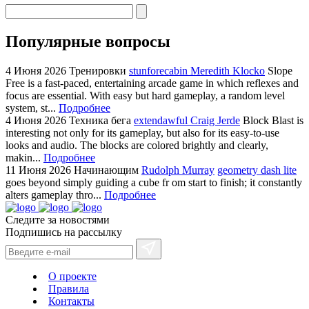
Популярные вопросы
4 Июня 2026
Тренировки
stunforecabin Meredith Klocko
Slope
Free is a fast-paced, entertaining arcade game in which reflexes and
focus are essential. With easy but hard gameplay, a random level
system, st...
Подробнее
4 Июня 2026
Техника бега
extendawful Craig Jerde
Block Blast is
interesting not only for its gameplay, but also for its easy-to-use
looks and audio. The blocks are colored brightly and clearly,
makin...
Подробнее
11 Июня 2026
Начинающим
Rudolph Murray
geometry dash lite
goes beyond simply guiding a cube fr om start to finish; it constantly
alters gameplay thro...
Подробнее
Следите за новостями
Подпишись на рассылку
О проекте
Правила
Контакты