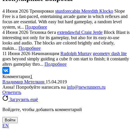
4 Июня 2026
Тренировки
stunforecabin Meredith Klocko
Slope
Free is a fast-paced, entertaining arcade game in which reflexes and
focus are essential. With easy but hard gameplay, a random level
system, st...
Подробнее
4 Июня 2026
Техника бега
extendawful Craig Jerde
Block Blast is
interesting not only for its gameplay, but also for its easy-to-use
looks and audio. The blocks are colored brightly and clearly,
makin...
Подробнее
11 Июня 2026
Начинающим
Rudolph Murray
geometry dash lite
goes beyond simply guiding a cube fr om start to finish; it constantly
alters gameplay thro...
Подробнее
Комментарии
1
Владимир Метелкин
15.04.2019
Анна! Попробуйте написать на
info@newrunners.ru
Ответить
Загрузить ещё
Войдите, чтобы добавить комментарий
Войти
EN