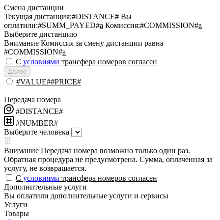
Смена дистанции
Текущая дистанция:
#DISTANCE#
Вы
оплатили:
#SUMM_PAYED#
a
Комиссия:
#COMMISSION#
a
Выберите дистанцию
Внимание
Комиссия за смену дистанции равна
#COMMISSION#
a
С
условиями
трансфера номеров согласен
Далее
#VALUE##PRICE#
Передача номера
#DISTANCE#
#NUMBER#
Выберите человека
Внимание
Передача номера возможно только один раз.
Обратная процедура не предусмотрена. Сумма, оплаченная за
услугу, не возвращается.
С
условиями
трансфера номеров согласен
Дополнительные услуги
Вы оплатили дополнительные услуги и сервисы
Услуги
Товары