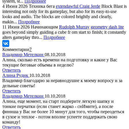
system, st...
Подробнее
4 Июня 2026
Техника бега
extendawful Craig Jerde
Block Blast is
interesting not only for its gameplay, but also for its easy-to-use
looks and audio. The blocks are colored brightly and clearly,
makin...
Подробнее
11 Июня 2026
Начинающим
Rudolph Murray
geometry dash lite
goes beyond simply guiding a cube fr om start to finish; it constantly
alters gameplay thro...
Подробнее
Комментарии
7
Владимир Метелкин
08.10.2018
Алина, сколько есть времени на подготовку и какие у Вас
текущие беговые объемы в неделю?
Ответить
Алина Рудик
10.10.2018
Владимир благодарю за неравнодушие к моему вопросу и за
дельные советы!
Ответить
Владимир Метелкин
10.10.2018
Алина, еще момент, на старт подберите легкую шапку и
тонкие перчатки (если станет жарко - снИмите), а после
финиша у Вас не более 10 минут для того, чтобы переодеться
в сухое и теплое - потом вполне успеете поддержать свою
команду!
Ответить