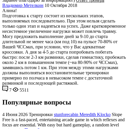
Заранее благодарю за информацию!)
Ответ тренера
Владимир Метелкин
10 Октября 2018
Алина!
Подготовка к старту состоит из нескольких этапов,
выполняемых последовательно. При этом нельзя сделать
только один этап и надеяться на успех. Даже кратковременное
несистемное увеличение нагрузки может повлечь травму.
Могу предложить выполнение дней за 9-10 до старта
длительной не менее часа (км под 10) на пульсе 70-80% от
Вашей ЧССмах, при условии, что у Вас адекватные
кроссовки. А дня за 4-5 до старта попробовать побегать
быстро: после 2-3 км разминки, сделав гимнастику, пробежать
около 2 км в повышенном темпе (~на 80-90% от ЧССмах),
замявшись потом 1 км. При этом между этими нагрузками
должны выполняться восстановительные тренировки
примерно по полчаса в невысоком темпе с достаточной
разминкой и последующей растяжкой.
7
5511
Популярные вопросы
4 Июня 2026
Тренировки
stunforecabin Meredith Klocko
Slope
Free is a fast-paced, entertaining arcade game in which reflexes and
focus are essential. With easy but hard gameplay, a random level