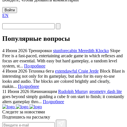
Войти
EN
Популярные вопросы
4 Июня 2026
Тренировки
stunforecabin Meredith Klocko
Slope
Free is a fast-paced, entertaining arcade game in which reflexes and
focus are essential. With easy but hard gameplay, a random level
system, st...
Подробнее
4 Июня 2026
Техника бега
extendawful Craig Jerde
Block Blast is
interesting not only for its gameplay, but also for its easy-to-use
looks and audio. The blocks are colored brightly and clearly,
makin...
Подробнее
11 Июня 2026
Начинающим
Rudolph Murray
geometry dash lite
goes beyond simply guiding a cube fr om start to finish; it constantly
alters gameplay thro...
Подробнее
Следите за новостями
Подпишись на рассылку