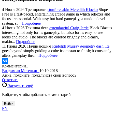
4 Июня 2026
Тренировки
stunforecabin Meredith Klocko
Slope
Free is a fast-paced, entertaining arcade game in which reflexes and
focus are essential. With easy but hard gameplay, a random level
system, st...
Подробнее
4 Июня 2026
Техника бега
extendawful Craig Jerde
Block Blast is
interesting not only for its gameplay, but also for its easy-to-use
looks and audio. The blocks are colored brightly and clearly,
makin...
Подробнее
11 Июня 2026
Начинающим
Rudolph Murray
geometry dash lite
goes beyond simply guiding a cube fr om start to finish; it constantly
alters gameplay thro...
Подробнее
Комментарии
1
Владимир Метелкин
10.10.2018
Анна, поясните, пожалуйста свой вопрос?
Ответить
Загрузить ещё
Войдите, чтобы добавить комментарий
Войти
EN