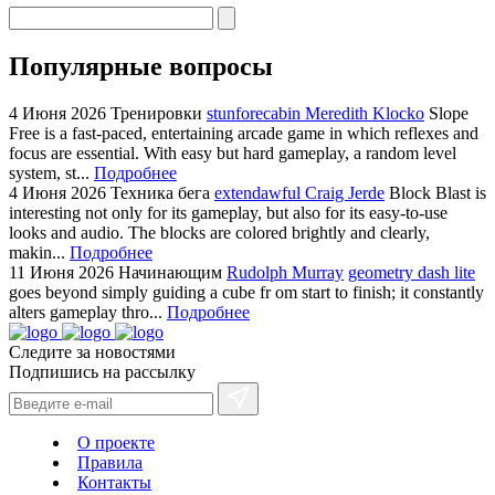
Популярные вопросы
4 Июня 2026
Тренировки
stunforecabin Meredith Klocko
Slope
Free is a fast-paced, entertaining arcade game in which reflexes and
focus are essential. With easy but hard gameplay, a random level
system, st...
Подробнее
4 Июня 2026
Техника бега
extendawful Craig Jerde
Block Blast is
interesting not only for its gameplay, but also for its easy-to-use
looks and audio. The blocks are colored brightly and clearly,
makin...
Подробнее
11 Июня 2026
Начинающим
Rudolph Murray
geometry dash lite
goes beyond simply guiding a cube fr om start to finish; it constantly
alters gameplay thro...
Подробнее
Следите за новостями
Подпишись на рассылку
О проекте
Правила
Контакты