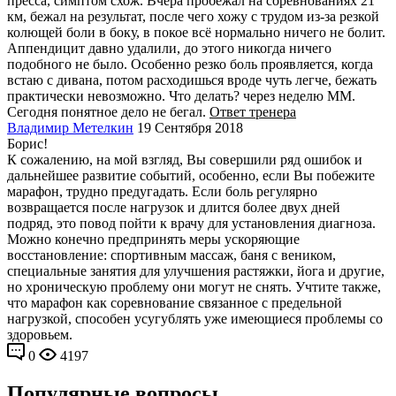
пресса, симптом схож. Вчера пробежал на соревнованиях 21
км, бежал на результат, после чего хожу с трудом из-за резкой
колющей боли в боку, в покое всё нормально ничего не болит.
Аппендицит давно удалили, до этого никогда ничего
подобного не было. Особенно резко боль проявляется, когда
встаю с дивана, потом расходишься вроде чуть легче, бежать
практически невозможно. Что делать? через неделю ММ.
Сегодня понятное дело не бегал.
Ответ тренера
Владимир Метелкин
19 Сентября 2018
Борис!
К сожалению, на мой взгляд, Вы совершили ряд ошибок и
дальнейшее развитие событий, особенно, если Вы побежите
марафон, трудно предугадать. Если боль регулярно
возвращается после нагрузок и длится более двух дней
подряд, это повод пойти к врачу для установления диагноза.
Можно конечно предпринять меры ускоряющие
восстановление: спортивным массаж, баня с веником,
специальные занятия для улучшения растяжки, йога и другие,
но хроническую проблему они могут не снять. Учтите также,
что марафон как соревнование связанное с предельной
нагрузкой, способен усугублять уже имеющиеся проблемы со
здоровьем.
0
4197
Популярные вопросы