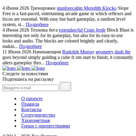
4 Июня 2026
Тренировки
stunforecabin Meredith Klocko
Slope
Free is a fast-paced, entertaining arcade game in which reflexes and
focus are essential. With easy but hard gameplay, a random level
system, st...
Подробнее
4 Июня 2026
Техника бега
extendawful Craig Jerde
Block Blast is
interesting not only for its gameplay, but also for its easy-to-use
looks and audio. The blocks are colored brightly and clearly,
makin...
Подробнее
11 Июня 2026
Начинающим
Rudolph Murray
geometry dash lite
goes beyond simply guiding a cube fr om start to finish; it constantly
alters gameplay thro...
Подробнее
Следите за новостями
Подпишись на рассылку
О проекте
Правила
Контакты
Сотрудничество
Хронометраж
Гонки с препятствиями