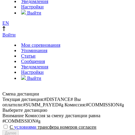
Уведомления
Настройки
Выйти
EN
Войти
Мои соревнования
Упоминания
Статьи
Сообщения
Уведомления
Настройки
Выйти
Смена дистанции
Текущая дистанция:
#DISTANCE#
Вы
оплатили:
#SUMM_PAYED#
a
Комиссия:
#COMMISSION#
a
Выберите дистанцию
Внимание
Комиссия за смену дистанции равна
#COMMISSION#
a
С
условиями
трансфера номеров согласен
Далее