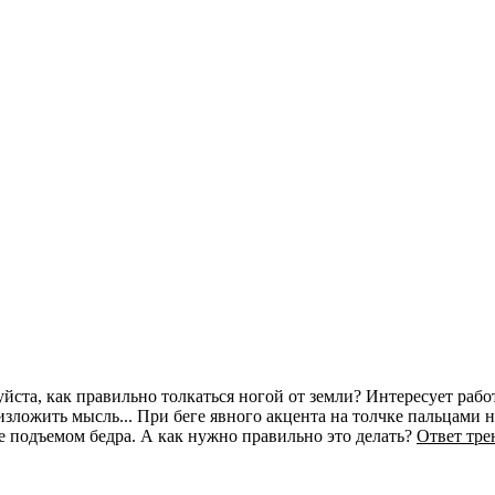
ста, как правильно толкаться ногой от земли? Интересует работ
ложить мысль... При беге явного акцента на толчке пальцами но
е подъемом бедра. А как нужно правильно это делать?
Ответ тре