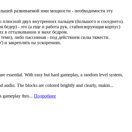
бОльшей развиваемой ими мощности - необходимости эту
о плюсной двух внутренних пальцев (большого и соседнего).
 бедер) - это (а еще и работа рук, стабиизирующая корпус)
х в отталкивании и махе бедром.
 темп), либо пассивная - под действием силы тяжести.
 и закреплять на ускорениях.
 are essential. With easy but hard gameplay, a random level system,
and audio. The blocks are colored brightly and clearly, makin...
rs gameplay thro...
Подробнее