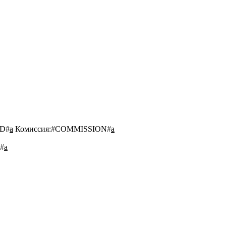
D#
a
Комиссия:
#COMMISSION#
a
#
a