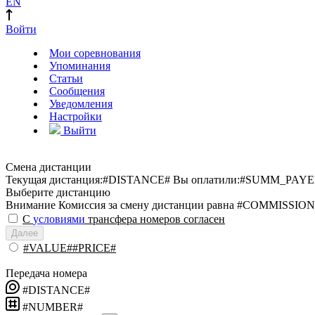
EN
Войти
Мои соревнования
Упоминания
Статьи
Сообщения
Уведомления
Настройки
Выйти
Смена дистанции
Текущая дистанция:
#DISTANCE#
Вы оплатили:
#SUMM_PAYE
Выберите дистанцию
Внимание
Комиссия за смену дистанции равна #COMMISSION
С
условиями
трансфера номеров согласен
Далее
#VALUE##PRICE#
Передача номера
#DISTANCE#
#NUMBER#