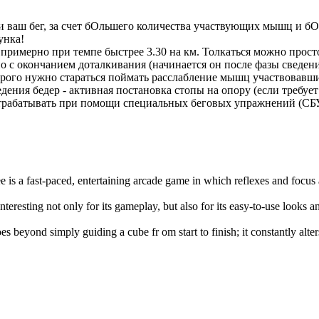
ски ваш бег, за счет бОльшего количества участвующих мышц и 
унка!
примерно при темпе быстрее 3.30 на км. Толкаться можно прост
 с окончанием доталкивания (начинается он после фазы сведения
орого нужно стараться поймать расслабление мышц участвовавши
ения бедер - активная постановка стопы на опору (если требует
трабатывать при помощи специальных беговых упражнений (СБУ)
e is a fast-paced, entertaining arcade game in which reflexes and focus
interesting not only for its gameplay, but also for its easy-to-use looks 
es beyond simply guiding a cube fr om start to finish; it constantly alte