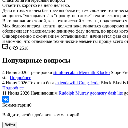
Спасибо за интересный вопрос!
Ответить коротко на него нелегко.
Дело в том, что чем быстрее вы бежите, тем сложнее техниче
мощность "укладывать" в "прокрутово ложе" технического рис
Выталкивание стопой, как технический элемент, подключается 
Мах бедром вперед, кстати, должен заканчиваться одновременно
обеспечивает максимально длинную фазу полета, во время кот
Одновременно с окончанием отталкивания, начинается фаза свед
Напомню, что отдельные технические элементы проще всего о
0
2518
Популярные вопросы
4 Июня 2026
Тренировки
stunforecabin Meredith Klocko
Slope Fre
st...
Подробнее
4 Июня 2026
Техника бега
extendawful Craig Jerde
Block Blast is 
Подробнее
11 Июня 2026
Начинающим
Rudolph Murray
geometry dash lite
go
Комментарии
0
Войдите, чтобы добавить комментарий
Войти